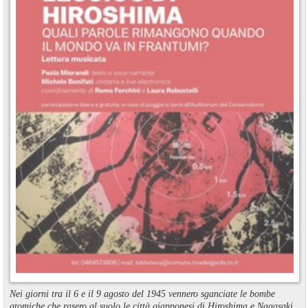
Nei giorni tra il 6 e il 9 agosto del 1945 vennero sganciate le bombe
atomiche che rasero al suolo le città giapponesi di Hiroshima e Nagasaki.