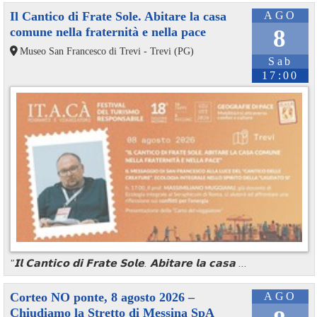
Il Cantico di Frate Sole. Abitare la casa
AGO
comune nella fraternità e nella pace
8
Museo San Francesco di Trevi - Trevi (PG)
Sab
17:00
"𝗜𝗹 𝗖𝗮𝗻𝘁𝗶𝗰𝗼 𝗱𝗶 𝗙𝗿𝗮𝘁𝗲 𝗦𝗼𝗹𝗲. 𝗔𝗯𝗶𝘁𝗮𝗿𝗲 𝗹𝗮 𝗰𝗮𝘀𝗮 ...
Corteo NO ponte, 8 agosto 2026 –
AGO
Chiudiamo la Stretto di Messina SpA