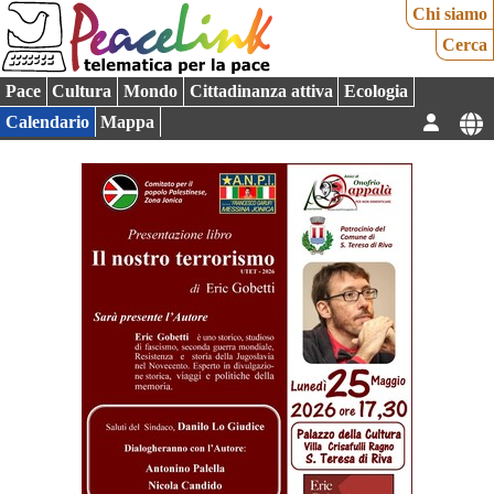
Chi siamo
Cerca
Pace
Cultura
Mondo
Cittadinanza attiva
Ecologia
Calendario
Mappa