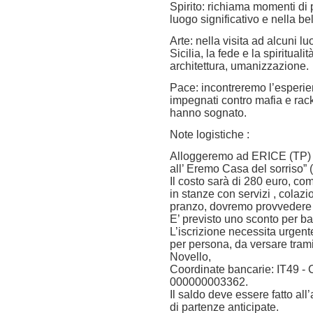
Spirito: richiama momenti di p
luogo significativo e nella be
Arte: nella visita ad alcuni l
Sicilia, la fede e la spiritual
architettura, umanizzazione.
Pace: incontreremo l’esperie
impegnati contro mafia e racke
hanno sognato.
Note logistiche :
Alloggeremo ad ERICE (TP)
all’ Eremo Casa del sorriso”
Il costo sarà di 280 euro, c
in stanze con servizi , colazi
pranzo, dovremo provvedere 
E’ previsto uno sconto per ba
L’iscrizione necessita urgen
per persona, da versare tram
Novello,
Coordinate bancarie: IT49 -
000000003362.
Il saldo deve essere fatto all
di partenze anticipate.