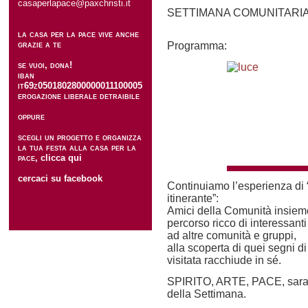
casaperlapace@paxchristi.it
SETTIMANA COMUNITARIA 
la casa per la pace vive anche
grazie a te
Programma:
se vuoi, dona!
iban
it69z0501802800000011100005
erogazione liberale detraibile
oppure
scegli un progetto e organizza
la tua festa alla casa per la
pace,
clicca qui
cercaci su facebook
Continuiamo l’esperienza di
itinerante”:
Amici della Comunità insiem
percorso ricco di interessanti 
ad altre comunità e gruppi,
alla scoperta di quei segni d
visitata racchiude in sé.
SPIRITO, ARTE, PACE, sarann
della Settimana.