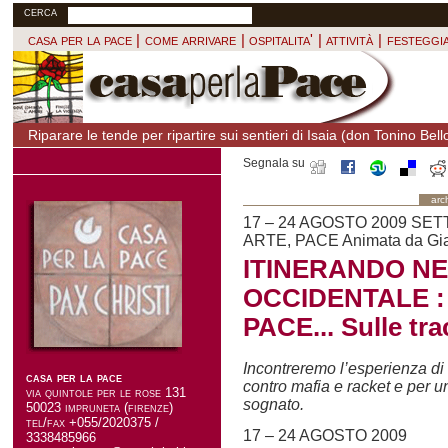
casa per la pace
|
come arrivare
|
ospitalita'
|
attività
|
festeggia
Riparare le tende per ripartire sui sentieri di Isaia (don Tonino Bell
Segnala su
arch
17 – 24 AGOSTO 2009 SET
ARTE, PACE Animata da Gia
ITINERANDO NE
OCCIDENTALE : 
PACE... Sulle tra
Incontreremo l’esperienza di
casa per la pace
contro mafia e racket e per un
via quintole per le rose 131
sognato.
50023 impruneta (firenze)
tel/fax +055/2020375 /
17 – 24 AGOSTO 2009
3338485966