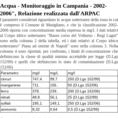
Acqua - Monitoraggio in Campania - 2002-
2006", Relazione realizzata dall'ARPAC
I parametri considerati riguardano le acque sotterranee della zona in cui
è compreso il Comune di Marigliano, e che la classificazione 2002-
2006 riporta con concentrazione media espressa in mg/l. I dati relativi
al Corpo idrico sotterraneo "Basso corso del Volturno - Regi Lagni"
sono nella colonna 2 della tabella, ed i dati relativi al Corpo idrico
sotterraneo" Piana ad oriente di Napoli" sono nella colonna 3. Nella
colonna 4 sono riportati, per confronto, i limiti di concentrazione che
definiscono la classe di qualità minima accettabile per legge (D.Lgs
152/99) e quelli che definiscono lo stato di contaminazione (D.Lgs
152/06)
Parametro
mg/l
mg/L
mg/l
cloruri
747,4.
99,7.
250 (D.Lgs 152/99)
manganese
711..
156..
50 (D.Lgs 152/06)
ferro
378..
239..
200 (D.Lgs 152/06)
nitrati
48,8.
56,1.
25 (D.Lgs 152/99)
solfati
185,1.
149,1.
250 (D.Lgs 152/06)
ammonio
8,32
0,64
0,5 (D.Lgs 152/99)