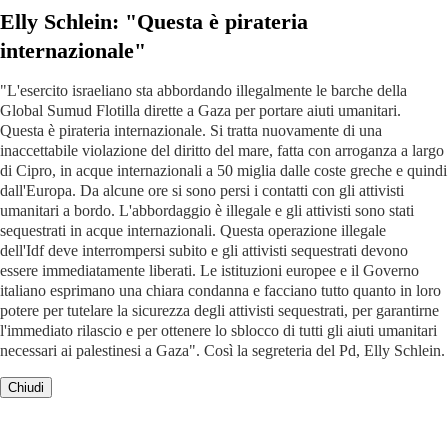
Elly Schlein: "Questa è pirateria
internazionale"
"L'esercito israeliano sta abbordando illegalmente le barche della
Global Sumud Flotilla dirette a Gaza per portare aiuti umanitari.
Questa è pirateria internazionale. Si tratta nuovamente di una
inaccettabile violazione del diritto del mare, fatta con arroganza a largo
di Cipro, in acque internazionali a 50 miglia dalle coste greche e quindi
dall'Europa. Da alcune ore si sono persi i contatti con gli attivisti
umanitari a bordo. L'abbordaggio è illegale e gli attivisti sono stati
sequestrati in acque internazionali. Questa operazione illegale
dell'Idf deve interrompersi subito e gli attivisti sequestrati devono
essere immediatamente liberati. Le istituzioni europee e il Governo
italiano esprimano una chiara condanna e facciano tutto quanto in loro
potere per tutelare la sicurezza degli attivisti sequestrati, per garantirne
l'immediato rilascio e per ottenere lo sblocco di tutti gli aiuti umanitari
necessari ai palestinesi a Gaza". Così la segreteria del Pd, Elly Schlein.