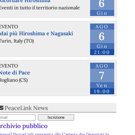
6
Ricordare Hiroshima
Eventi in tutto il territorio nazionale
Gio
EVENTO
AGO
6
Mai più Hiroshima e Nagasaki
Turin, Italy (TO)
Gio
21:00
EVENTO
AGO
7
Note di Pace
Rogliano (CS)
Ven
19:00
PeaceLink News
rchivio pubblico
[news] PeaceLink presenta alla Camera dei Deputati la