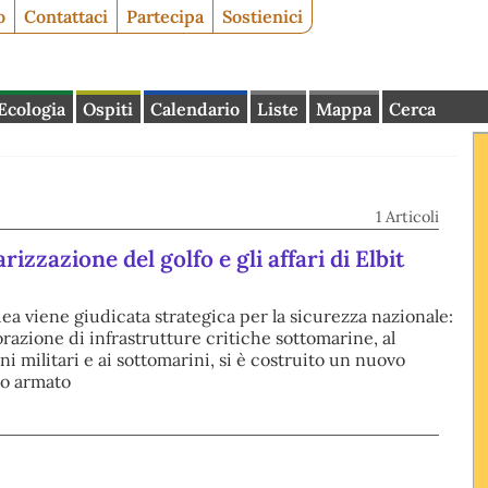
o
Contattaci
Partecipa
Sostienici
Ecologia
Ospiti
Calendario
Liste
Mappa
Cerca
1 Articoli
arizzazione del golfo e gli affari di Elbit
a viene giudicata strategica per la sicurezza nazionale:
orazione di infrastrutture critiche sottomarine, al
i militari e ai sottomarini, si è costruito un nuovo
o armato