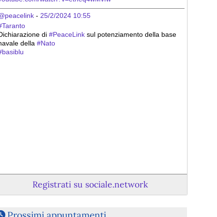
@peacelink
 - 
25/2/2024 10:55
#
Taranto
Dichiarazione di 
#
PeaceLink
 sul potenziamento della base 
navale della 
#
Nato
#
basiblu
Registrati su sociale.network
Prossimi appuntamenti