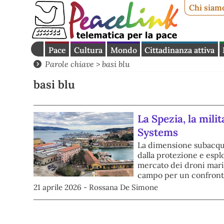
Chi siam
Pace
Cultura
Mondo
Cittadinanza attiva
Parole chiave > basi blu
basi blu
La Spezia, la milit
Systems
La dimensione subacque
dalla protezione e espl
mercato dei droni marin
campo per un confront
21 aprile 2026 - Rossana De Simone