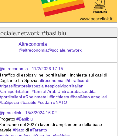
sociale.network #basi blu
Altreconomia
@altreconomia@sociale.network
@altreconomia
 - 
11/2/2026 17:15
Il traffico di esplosivi nei porti italiani. Inchiesta sui casi di 
Cagliari e La Spezia 
altreconomia.it/il-traffico-di
#
rigassificatorelaspezia
#
esplosiviportiitaliani
#
armiportiitaliani
#
EmiratiArabiUniti
#
arabiasaudita
#
portiitaliani
#
Rheinmetall
#
Inchiesta
#
basiNato
#
cagliari
#
LaSpezia
#
basiblu
#
sudan
#
NATO
@peacelink
 - 
15/8/2024 16:02
Progetto 
#
Basiblu
Partiranno nel 2027 i lavori di ampliamento della base 
navale 
#
Nato
 di 
#
Taranto
youtube.com/watch?v=etneq4wMvfw