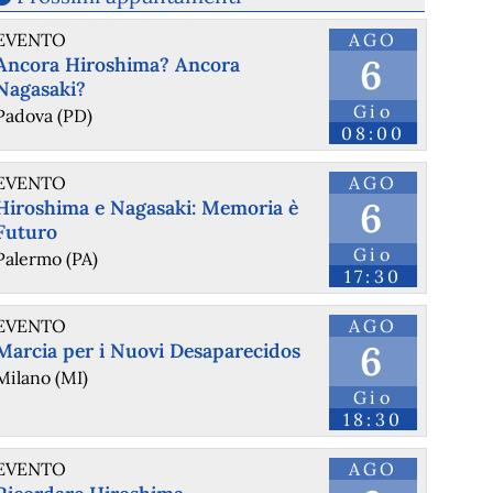
EVENTO
AGO
6
Ancora Hiroshima? Ancora
Nagasaki?
Gio
Padova (PD)
08:00
EVENTO
AGO
6
Hiroshima e Nagasaki: Memoria è
Futuro
Gio
Palermo (PA)
17:30
EVENTO
AGO
6
Marcia per i Nuovi Desaparecidos
Milano (MI)
Gio
18:30
EVENTO
AGO