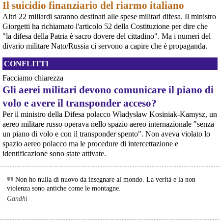
movimento
Il suicidio finanziario del riarmo italiano
[News] Armi nucleari ad Aviano, cosa ha deciso oggi il GIP
Altri 22 miliardi saranno destinati alle spese militari difesa. Il ministro
Il Giudice per le Indagini Preliminari del Tribunale di Pordenone ha deciso di
Giorgetti ha richiamato l'articolo 52 della Costituzione per dire che
riservarsi sulla richiesta di opposizione all’archiviazione presentata da un
gruppo di cittadini e associazioni riguardo alla presenza di armi nucleari
"la difesa della Patria è sacro dovere del cittadino". Ma i numeri del
statunitensi nella base USAF di Aviano. L’attesa decisi
divario militare Nato/Russia ci servono a capire che è propaganda.
[News] Parte in Finlandia la manifestazione contro il riarmo europeo
Helsinki, mobilitazione contro il riarmo europeo: “Welfare, not warfare”Anche
CONFLITTI
in Finlandia, oggi 14 giugno 2026, cittadini e organizzazioni pacifiste stanno
scendendo in piazza contro il riarmo, in collegamento con le proteste in
Facciamo chiarezza
tutta Europa (Madrid, Bruxelles e altre città)
Gli aerei militari devono comunicare il piano di
[News] Oggi in Spagna mobilitazione contro il riarmo, in questi minuti sta
per partire a Bruxelles la marcia pacifista europea di No Rearm Europe
volo e avere il transponder acceso?
Oggi in Spagna mobilitazione contro il riarmo e il militarismoSi è svolta
Per il ministro della Difesa polacco Władysław Kosiniak-Kamysz, un
oggi, 14 giugno 2026, a Madrid la manifestazione indetta dall'Assemblea
aereo militare russo operava nello spazio aereo internazionale "senza
Internazionalista di Madrid con il titolo "Contro il riarmo e la guerra
imperialista". I partecipanti si sono radunati in Plaza de Atoc
un piano di volo e con il transponder spento". Non aveva violato lo
[news] La strage di Bologna, i suoi mandati e la cerniera con la NATO
spazio aereo polacco ma le procedure di intercettazione e
A quarantasei anni dalla strage che il 2 agosto 1980 insanguinò la stazione
identificazione sono state attivate.
di Bologna, PeaceLink torna a ricordare le 85 vittime e gli oltre 200 feriti di
quel sabato mattina. Lo fa con un nuovo editoriale dal titolo "Strage di
Bologna: una scomoda verità", che ripercorre gli
Non ho nulla di nuovo da insegnare al mondo. La verità e la non
violenza sono antiche come le montagne.
Gandhi