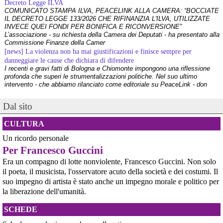
Decreto Legge ILVA
COMUNICATO STAMPA ILVA, PEACELINK ALLA CAMERA: “BOCCIATE
IL DECRETO LEGGE 133/2026 CHE RIFINANZIA L'ILVA, UTILIZZATE
INVECE QUEI FONDI PER BONIFICA E RICONVERSIONE”
L’associazione - su richiesta della Camera dei Deputati - ha presentato alla
Commissione Finanze della Camer
[news] La violenza non ha mai giustificazioni e finisce sempre per
danneggiare le cause che dichiara di difendere
I recenti e gravi fatti di Bologna e Chiomonte impongono una riflessione
profonda che superi le strumentalizzazioni politiche. Nel suo ultimo
intervento - che abbiamo rilanciato come editoriale su PeaceLink - don
Tonio Dell'Olio affronta il tema con la consueta lucidità: la violenza non ha
[news] ILVA, ora la salute viene prima
Dal sito
PeaceLink: “Una vittoria storica dei cittadini, ora la salute viene prima”
L’associazione PeaceLink esprime il proprio pieno sostegno e la più sentita
CULTURA
gratitudine al gruppo di cittadini e all'associazione Genitori Tarantini che
hanno ottenuto una vittoria storica davan
Un ricordo personale
[news] Victor Jara, catturato l’ultimo dei suoi aguzzini
Per Francesco Guccini
Víctor Jara, il cantautore dei poveri che sfidò la dittatura cilena con la sua
chitarra A cinquant'anni dal golpe che insanguinò il Cile, la storia di Víctor
Era un compagno di lotte nonviolente, Francesco Guccini. Non solo
Jara continua a risuonare come un inno alla dignità e alla resistenza. La
il poeta, il musicista, l'osservatore acuto della società e dei costumi. Il
sua voce, spezzata dalle mani dei carn
suo impegno di artista è stato anche un impegno morale e politico per
[news] La "Breve storia del pacifismo italiano" è stata arricchita con undici
la liberazione dell'umanità.
schede introduttive storico-culturali dei vari periodi, dal primo Novecento a
oggi
Siamo felici di annunciarvi un aggiornamento per la nostra "Breve storia del
SCHEDE
pacifismo italiano". Il percorso di ricerca e divulgazione si arricchisce oggi