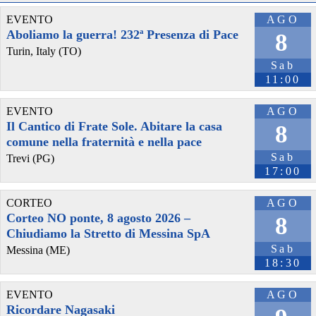
EVENTO
AGO
Aboliamo la guerra! 232ª Presenza di Pace
8
Turin, Italy (TO)
Sab
11:00
EVENTO
AGO
Il Cantico di Frate Sole. Abitare la casa
8
comune nella fraternità e nella pace
Sab
Trevi (PG)
17:00
CORTEO
AGO
Corteo NO ponte, 8 agosto 2026 –
8
Chiudiamo la Stretto di Messina SpA
Sab
Messina (ME)
18:30
EVENTO
AGO
Ricordare Nagasaki