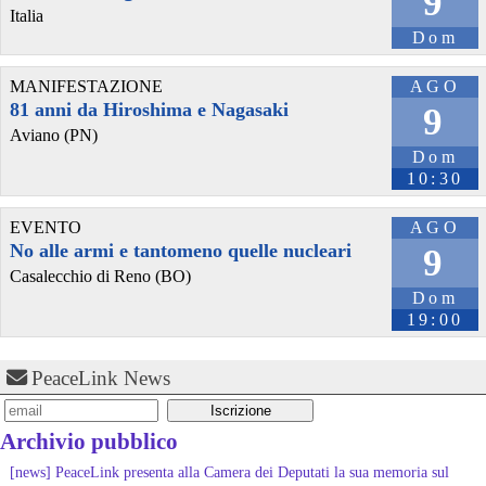
9
Italia
Dom
MANIFESTAZIONE
AGO
81 anni da Hiroshima e Nagasaki
9
Aviano (PN)
Dom
10:30
EVENTO
AGO
No alle armi e tantomeno quelle nucleari
9
Casalecchio di Reno (BO)
Dom
19:00
PeaceLink News
Archivio pubblico
[news] PeaceLink presenta alla Camera dei Deputati la sua memoria sul