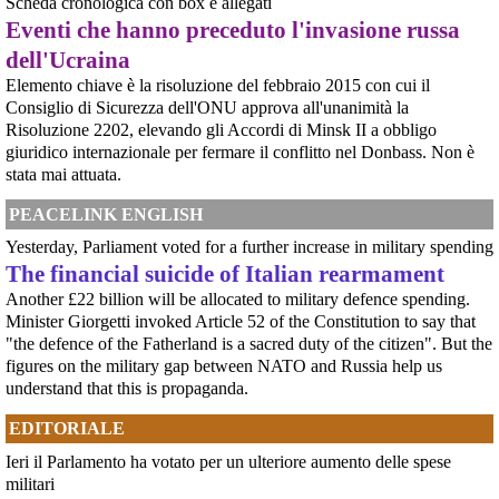
Scheda cronologica con box e allegati
di un nuovo strumento: abbiamo integrato nel testo undici schede
introduttive, dedicate ciascuna a una specifica periodizzazione s
Eventi che hanno preceduto l'invasione russa
[news] Ucraina, minacce alla redazione di Babel che ha indagato sulle torture
dell'Ucraina
nel Reggimento Skelya
La giornalista Kateryna Lykhohliad, la direttrice Kateryna Kobernyk e l'intera
Elemento chiave è la risoluzione del febbraio 2015 con cui il
redazione di Babel hanno ricevuto gravi minacce dirette a seguito della
Consiglio di Sicurezza dell'ONU approva all'unanimità la
pubblicazione dell'inchiesta shock sul 425º Reggimento d'Assalto "Skelya".
Risoluzione 2202, elevando gli Accordi di Minsk II a obbligo
https://babel.ua/en/texts/127938-the-skelya-assault-re
giuridico internazionale per fermare il conflitto nel Donbass. Non è
[News] Violenza sessuale in Sudan per traumatizzare la popolazione civile: il
rapporto pubblicato oggi dall'ONU
stata mai attuata.
Rapporto ONU documenta l'uso diffuso e brutale della violenza sessuale in
Sudan23 giugno 2026GINEVRA – Un rapporto dell'Ufficio dei Diritti Umani
PEACELINK ENGLISH
delle Nazioni Unite pubblicato martedì mette a nudo la brutalità e l'entità
della violenza sessuale legata al confl
Yesterday, Parliament voted for a further increase in military spending
[News] Accordo di cooperazione militare fra l'Italia e gli Emirati Arabi
The financial suicide of Italian rearmament
Uniti. Ecco i nomi dei senatori che non hanno citato il genocidio del Sudan,
Another £22 billion will be allocated to military defence spending.
in cui sono coinvolti gli Emirati Arabi Uniti
Minister Giorgetti invoked Article 52 of the Constitution to say that
E' stato approvato - prima con il voto della Camera e poi con quello del
Senato - l'accordo di cooperazione militare fra l'Italia e gli Emirati Arabi
"the defence of the Fatherland is a sacred duty of the citizen". But the
Uniti, il cui coinvolgimento nel genocidio del Sudan è oggetto di indagine da
figures on the military gap between NATO and Russia help us
parte dell'ONU (vedere appendice).Ciò che emer
understand that this is propaganda.
[News] Caccia di sesta generazione GCAP, c'è una finestra di opportunità per
fermarlo
EDITORIALE
Ecco le scadenze e i punti deboli del programma militare GCAPA pochi
giorni da una scadenza cruciale per il programma GCAP (Global Combat Air
Ieri il Parlamento ha votato per un ulteriore aumento delle spese
Programme), il costosissimo caccia di sesta generazione promosso da
militari
Italia, Regno Unito e Giappone, si apre una finestra di opportunità per il