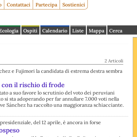
o
Contattaci
Partecipa
Sostienici
Ecologia
Ospiti
Calendario
Liste
Mappa
Cerca
2 Articoli
nchez e Fujimori la candidata di estrema destra sembra
 con il rischio di frode
ato a suo favore lo scrutinio del voto dei peruviani
to si sta adoperando per far annullare 7.000 voti nella
ove Sánchez ha raccolto una maggioranza schiacciante.
presidenziale, del 12 aprile, è ancora in forse
sospeso