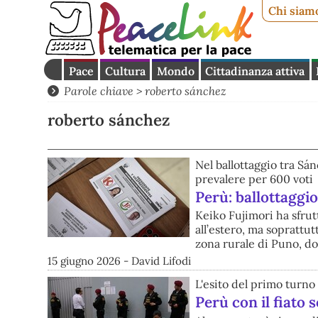
Chi siam
Pace
Cultura
Mondo
Cittadinanza attiva
Parole chiave > roberto sánchez
roberto sánchez
Nel ballottaggio tra Sá
prevalere per 600 voti
Perù: ballottaggio
Keiko Fujimori ha sfrutt
all’estero, ma soprattut
zona rurale di Puno, d
15 giugno 2026 - David Lifodi
L'esito del primo turno 
Perù con il fiato 