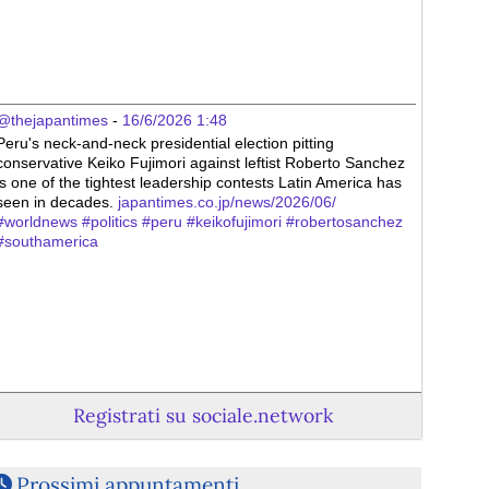
@thejapantimes
 - 
16/6/2026 1:48
Peru's neck-and-neck presidential election pitting 
conservative Keiko Fujimori against leftist Roberto Sanchez 
is one of the tightest leadership contests Latin America has 
seen in decades. 
japantimes.co.jp/news/2026/06/
#
worldnews
#
politics
#
peru
#
keikofujimori
#
robertosanchez
#
southamerica
Registrati su sociale.network
Prossimi appuntamenti