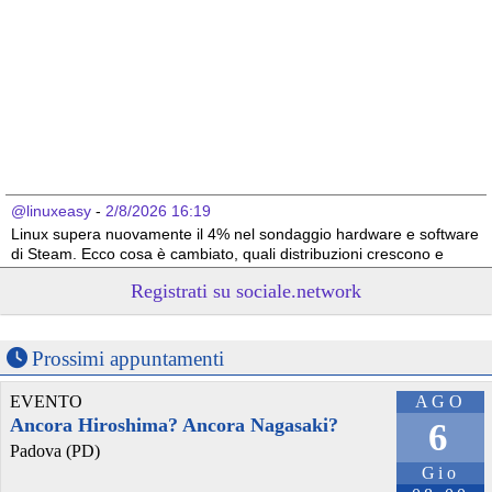
@linuxeasy
 - 
2/8/2026 16:19
Linux supera nuovamente il 4% nel sondaggio hardware e software 
di Steam. Ecco cosa è cambiato, quali distribuzioni crescono e 
perché i dati vanno interpretati con attenzione. 
#
Linux
#
Steam
Registrati su sociale.network
#
Gaming
#
SteamDeck
#
CachyOS
#
Bazzite
#
Windows11
linuxeasy.org/linux-supera-il-
Prossimi appuntamenti
EVENTO
AGO
Ancora Hiroshima? Ancora Nagasaki?
6
Padova (PD)
Gio