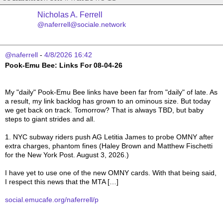
Nicholas A. Ferrell
@naferrell@sociale.network
@naferrell
 - 
4/8/2026 16:42
Pook-Emu Bee: Links For 08-04-26
My "daily" Pook-Emu Bee links have been far from "daily" of late. As 
a result, my link backlog has grown to an ominous size. But today 
we get back on track. Tomorrow? That is always TBD, but baby 
steps to giant strides and all.

1. NYC subway riders push AG Letitia James to probe OMNY after 
extra charges, phantom fines (Haley Brown and Matthew Fischetti 
for the New York Post. August 3, 2026.)

I have yet to use one of the new OMNY cards. With that being said, 
I respect this news that the MTA […]

social.emucafe.org/naferrell/p