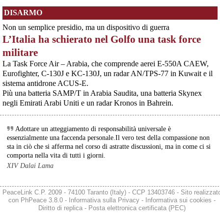
Helsinki, mobilitazione contro il riarmo europeo: “Welfare, not warfare”Anche
DISARMO
in Finlandia, oggi 14 giugno 2026, cittadini e organizzazioni pacifiste stanno
scendendo in piazza contro il riarmo, in collegamento con le proteste in
Non un semplice presidio, ma un dispositivo di guerra
tutta Europa (Madrid, Bruxelles e altre città)
L’Italia ha schierato nel Golfo una task force
[News] Oggi in Spagna mobilitazione contro il riarmo, in questi minuti sta
per partire a Bruxelles la marcia pacifista europea di No Rearm Europe
militare
Oggi in Spagna mobilitazione contro il riarmo e il militarismoSi è svolta
oggi, 14 giugno 2026, a Madrid la manifestazione indetta dall'Assemblea
La Task Force Air – Arabia, che comprende aerei E-550A CAEW,
Internazionalista di Madrid con il titolo "Contro il riarmo e la guerra
Eurofighter, C-130J e KC-130J, un radar AN/TPS-77 in Kuwait e il
imperialista". I partecipanti si sono radunati in Plaza de Atoc
sistema antidrone ACUS-E.
Più una batteria SAMP/T in Arabia Saudita, una batteria Skynex
@paoloredaelli
 - 
27/7/2026 6:05
negli Emirati Arabi Uniti e un radar Kronos in Bahrein.
"You paid me, a long-time Linux user, to use 
#
Windows11
exclusively for a month: here’s how it went" – 
#
OSnews
osnews.com/story/145459/you-pa
Adottare un atteggiamento di responsabilità universale è
He got almost the same impressions I got!
essenzialmente una faccenda personale.Il vero test della compassione non
sta in ciò che si afferma nel corso di astratte discussioni, ma in come ci si
@elduvelle
 - 
23/7/2026 14:44
comporta nella vita di tutti i giorni.
Is it just me or are all UK universities trying to impose 
XIV Dalai Lama
#
Windaube11
(*) to all staff and students?
Shouldn't they 
have
 to allow a variety of OSes, I don't know, at least 
on ethical grounds or even teaching grounds?
PeaceLink C.P. 2009 - 74100 Taranto (Italy) - CCP 13403746 - Sito realizzat
#
Windows
#
Windows11
#
ResearchUK
#
UKUniversities
con
PhPeace 3.8.0
-
Informativa sulla Privacy
-
Informativa sui cookies
-
(*) daube in French is not just a dish but also something that sucks
Diritto di replica
-
Posta elettronica certificata (PEC)