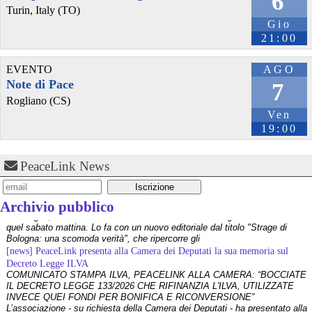
6
Turin, Italy (TO)
windowslatest.com/2026/07/30/a
Gio
#
tech
#
technology
#
news
#
technews
#
windows
#
windows11
#
microsoft
21:00
EVENTO
AGO
Note di Pace
7
Rogliano (CS)
Ven
19:00
PeaceLink News
[news] La strage di Bologna, i suoi mandati e la cerniera con la NATO
A quarantasei anni dalla strage che il 2 agosto 1980 insanguinò la stazione
di Bologna, PeaceLink torna a ricordare le 85 vittime e gli oltre 200 feriti di
quel sabato mattina. Lo fa con un nuovo editoriale dal titolo "Strage di
@Nobody_Special
 - 
30/7/2026 19:26
Archivio pubblico
Bologna: una scomoda verità", che ripercorre gli
A major Windows 11 UI redesign is coming, Microsoft is 
[news] PeaceLink presenta alla Camera dei Deputati la sua memoria sul
dumping legacy code for WinUI
Decreto Legge ILVA
COMUNICATO STAMPA ILVA, PEACELINK ALLA CAMERA: “BOCCIATE
IL DECRETO LEGGE 133/2026 CHE RIFINANZIA L'ILVA, UTILIZZATE
piefed.social/c/technology@lem
INVECE QUEI FONDI PER BONIFICA E RICONVERSIONE”
L’associazione - su richiesta della Camera dei Deputati - ha presentato alla
@remixtures
 - 
30/7/2026 10:21
Commissione Finanze della Camer
"The year is 2026, and I’m still amazed when I find a new entry in 
[news] La violenza non ha mai giustificazioni e finisce sempre per