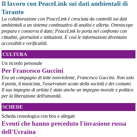
Il lavoro con PeaceLink sui dati ambientali di
Taranto
La collaborazione con PeaceLink è cresciuta da controlli sui dati
ambientali a un sistema continuativo di analisi e allerta. Omniscope
prepara e conserva il dato; PeaceLink lo porta nel confronto con
@peacelink
 - 
6/8/2026 21:53
cittadini, giornalisti e istituzioni. E così le informazioni diventano
askanews.it/2026/08/05/ex-ilva
accessibili e verificabili.
“Dal confronto con tutti gli attori e dai contributi raccolti il Governo 
elaborerà, come concordato a Palazzo Chigi, un piano straordinario 
CULTURA
per Taranto”, avrebbe detto il ministro Urso.
#
Taranto
#
ILVA
Un ricordo personale
Per Francesco Guccini
@peacelink
 - 
6/8/2026 21:50
corriereditaranto.it/2026/08/0
Era un compagno di lotte nonviolente, Francesco Guccini. Non solo
Aprendo i lavori, il ministro Urso ha sottolineato come il Governo 
il poeta, il musicista, l'osservatore acuto della società e dei costumi.
debba necessariamente prendere atto della decisione della Corte 
Il suo impegno di artista è stato anche un impegno morale e politico
d’Appello di Milano, ricordando che il provvedimento è già stato 
per la liberazione dell'umanità.
inserito nella data room della procedura di vendita. “Alla luce del 
nuovo scenario – ha spiegato – Jindal ha presentato una proposta 
SCHEDE
aggiornata sull’intero perimetro aziendale che tiene conto della 
chiusura dell’area a caldo e che i commissari stanno valutando”.
Scheda cronologica con box e allegati
#
ILVA
#
Taranto
Eventi che hanno preceduto l'invasione russa
dell'Ucraina