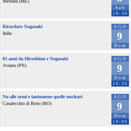
Messina (ME)
Sab
18:30
Ricordare Nagasaki
AGO
9
Italia
Dom
81 anni da Hiroshima e Nagasaki
AGO
9
Aviano (PN)
Dom
10:30
No alle armi e tantomeno quelle nucleari
AGO
9
Casalecchio di Reno (BO)
Dom
19:00