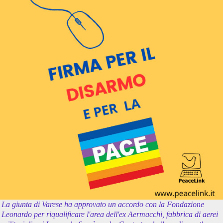
La giunta di Varese ha approvato un accordo con la Fondazione
Leonardo per riqualificare l'area dell'ex Aermacchi, fabbrica di aerei