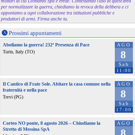
militari di cui Leonardo Spa è erede. Contestando l'uso di quest'area
per normalizzare la guerra, chiediamo la revoca della delibera e ci
opponiamo a ogni collaborazione tra istituzioni pubbliche e
produttori di armi. Firma anche tu.
Prossimi appuntamenti
Aboliamo la guerra! 232ª Presenza di Pace
AGO
8
Turin, Italy (TO)
Sab
11:00
Il Cantico di Frate Sole. Abitare la casa comune nella
AGO
fraternità e nella pace
8
Trevi (PG)
Sab
17:00
Corteo NO ponte, 8 agosto 2026 – Chiudiamo la
AGO
Stretto di Messina SpA
8