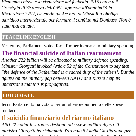
Elemento chiave è la risoluzione del febbraio 2015 con cui il
Consiglio di Sicurezza dell'ONU approva all'unanimità la
Risoluzione 2202, elevando gli Accordi di Minsk II a obbligo
giuridico internazionale per fermare il conflitto nel Donbass. Non è
stata mai attuata.
PEACELINK ENGLISH
Yesterday, Parliament voted for a further increase in military spending
The financial suicide of Italian rearmament
@peacelink
 - 
6/8/2026 21:45
Another £22 billion will be allocated to military defence spending.
borsaitaliana.it/borsa/notizie
Minister Giorgetti invoked Article 52 of the Constitution to say that
Si sta ragionando su un piano B per Taranto dopo la chiusura 
"the defence of the Fatherland is a sacred duty of the citizen". But the
dell’area a caldo dell’ILVA?
figures on the military gap between NATO and Russia help us
#
ILVA
#
Taranto
understand that this is propaganda.
@peacelink
 - 
6/8/2026 21:41
EDITORIALE
cronachetarantine.it/index.php
il Governo ha manifestato l’intenzione di predisporre un 
Ieri il Parlamento ha votato per un ulteriore aumento delle spese
provvedimento straordinario per attenuare le conseguenze 
militari
economiche e sociali della prevista fermata dell’area a caldo e ha 
Il suicidio finanziario del riarmo italiano
chiesto alle rappresentanze del territorio di formulare proposte 
concrete per definirne i contenuti. Casartigiani valuta positivamente 
Altri 22 miliardi saranno destinati alle spese militari difesa. Il
questa disponibilità.
ministro Giorgetti ha richiamato l'articolo 52 della Costituzione per
#
ILVA
#
Taranto