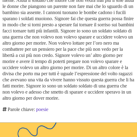
niente. Aiuta il soldato che muore che non vedrà mai più il sole aiuta
le donne che piangono un parente non fare mai che lo sguardo di un
bambino sia assente. I cannoni tuonano le bombe cadono i fucili
sparano i soldati muoiono. Signore fai che questa guerra possa finire
in modo che si torni presto a sperare fai tornare il sorriso sui bambini
facci tornare tutti più infantili. Signore io sono un soldato soldato di
una guerra che non volevo non volevo sparare e uccidere volevo un
altro giorno per morire. Non volevo lottare per l’oro nero ma
combattere per un pensiero per la pace che più non vedo per la
libertà a cui più non credo. Signore volevo un’ altro giorno per
morire e avere il tempo di poterti pregare non volevo sparare e
uccidere volevo un altro giorno per morire. Di un altro colore è la
divisa che porto ma per tutti è uguale l’espressione del volto ragazzi
che avevano una vita da vivere hanno vissuto questa guerra che li ha
fatti morire. Signore io sono un soldato soldato di una guerra che
non volevo e adesso che smetto di sparare e uccidere speravo in un
altro giorno per dover morire.
Parole chiave:
poesie