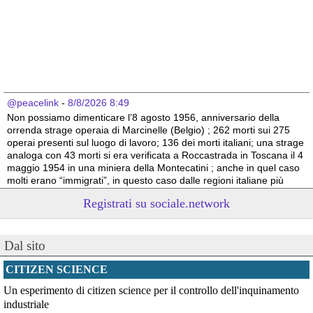
@peacelink
 - 
8/8/2026 8:49
Non possiamo dimenticare l’8 agosto 1956, anniversario della 
orrenda strage operaia di Marcinelle (Belgio) ; 262 morti sui 275 
operai presenti sul luogo di lavoro; 136 dei morti italiani; una strage 
analoga con 43 morti si era verificata a Roccastrada in Toscana il 4 
maggio 1954 in una miniera della Montecatini ; anche in quel caso 
molti erano “immigrati”, in questo caso dalle regioni italiane più 
povere.
Registrati su sociale.network
Vito Totire, portavoce RETE NAZIONALE LAVORO SICURO
#
migranti
#
lavoratori
#
Marcinelle
Dal sito
CITIZEN SCIENCE
Un esperimento di citizen science per il controllo dell'inquinamento
industriale