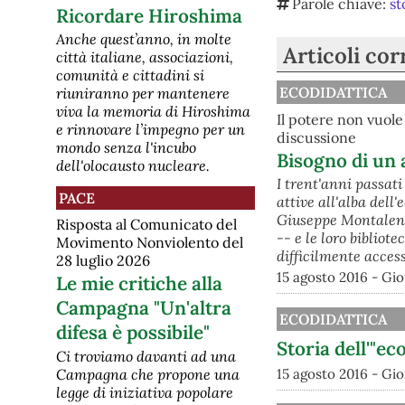
Parole chiave:
st
Ricordare Hiroshima
Anche quest’anno, in molte
Articoli cor
città italiane, associazioni,
comunità e cittadini si
ECODIDATTICA
riuniranno per mantenere
viva la memoria di Hiroshima
Il potere non vuol
e rinnovare l’impegno per un
discussione
mondo senza l'incubo
Bisogno di un 
dell'olocausto nucleare.
I trent'anni passati
PACE
attive all'alba del
Giuseppe Montalenti
Risposta al Comunicato del
-- e le loro bibliot
Movimento Nonviolento del
difficilmente access
28 luglio 2026
15 agosto 2016 - Gi
Le mie critiche alla
Campagna "Un'altra
ECODIDATTICA
difesa è possibile"
Storia dell'"ec
Ci troviamo davanti ad una
Campagna che propone una
15 agosto 2016 - Gi
legge di iniziativa popolare