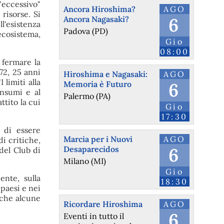
eccessivo"
Ancora Hiroshima?
AGO
risorse. Si
Ancora Nagasaki?
6
l'esistenza
Padova (PD)
ecosistema,
Gio
08:00
 fermare la
72, 25 anni
Hiroshima e Nagasaki:
AGO
 limiti alla
Memoria è Futuro
6
onsumi e al
Palermo (PA)
tito la cui
Gio
17:30
 di essere
Marcia per i Nuovi
AGO
di critiche,
Desaparecidos
6
del Club di
Milano (MI)
Gio
ente, sulla
18:30
 paesi e nei
nche alcune
Ricordare Hiroshima
AGO
6
Eventi in tutto il