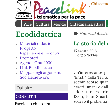
Chi siam
Pace
Cultura
Mondo
Cittadinanza attiva
Ecodidattica
Materiali didatt
La storia del 
Materiali didattici
Progetto
15 agosto 2016
Esperienze e incontri
Giorgio Nebbia
Promotori
Agenda Onu 2030
Link Ecodidattica
Mappa degli argomenti
Un'interessante pa
Sociale.network
"limiti" della Terr
secolo scorso quan
esseri umani e dall
Dal sito
addirittura esauri
1834), John Stuart
CONFLITTI
sollevò il problema
Facciamo chiarezza