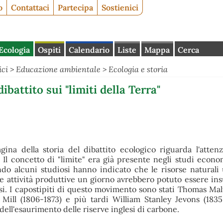
o
Contattaci
Partecipa
Sostienici
Ecologia
Ospiti
Calendario
Liste
Mappa
Cerca
ici
>
Educazione ambientale
>
Ecologia e storia
dibattito sui "limiti della Terra"
gina della storia del dibattito ecologico riguarda l'atten
a. Il concetto di "limite" era già presente negli studi econo
do alcuni studiosi hanno indicato che le risorse naturali 
e attività produttive un giorno avrebbero potuto essere insu
rsi. I capostipiti di questo movimento sono stati Thomas Mal
 Mill (1806-1873) e più tardi William Stanley Jevons (183
 dell'esaurimento delle riserve inglesi di carbone.