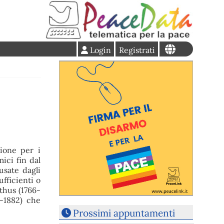
Login
Registrati
zione per i
mici fin dal
usate dagli
fficienti o
thus (1766-
5-1882) che
Prossimi appuntamenti