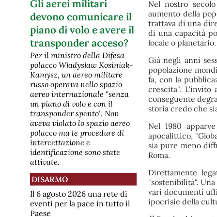
Gli aerei militari
Nel nostro secolo
aumento della popol
devono comunicare il
trattava di una dir
piano di volo e avere il
di una capacità p
transponder acceso?
locale o planetario.
Per il ministro della Difesa
Già negli anni ses
polacco Władysław Kosiniak-
popolazione mondia
Kamysz, un aereo militare
fa, con la pubblica
russo operava nello spazio
crescita". L'invit
aereo internazionale "senza
conseguente degrado
un piano di volo e con il
storia credo che si
transponder spento". Non
aveva violato lo spazio aereo
Nel 1980 apparve 
polacco ma le procedure di
apocalittico, "Globa
intercettazione e
sia pure meno diffu
identificazione sono state
Roma.
attivate.
Direttamente legat
DISARMO
"sostenibilità". Una
vari documenti uff
Il 6 agosto 2026 una rete di
ipocrisie della cul
eventi per la pace in tutto il
Paese