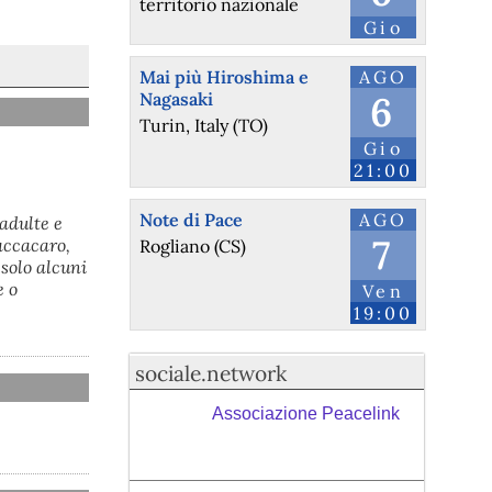
territorio nazionale
Gio
Mai più Hiroshima e
AGO
Nagasaki
6
Turin, Italy (TO)
Gio
21:00
Note di Pace
AGO
 adulte e
7
accacaro,
Rogliano (CS)
solo alcuni
e o
Ven
19:00
sociale.network
Associazione Peacelink