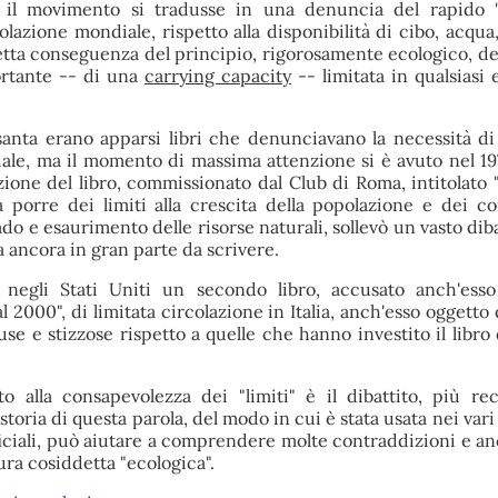
 il movimento si tradusse in una denuncia del rapido "
azione mondiale, rispetto alla disponibilità di cibo, acqua, 
etta conseguenza del principio, rigorosamente ecologico, del
ortante -- di una
carrying capacity
-- limitata in qualsiasi 
santa erano apparsi libri che denunciavano la necessità di
le, ma il momento di massima attenzione si è avuto nel 19
zione del libro, commissionato dal Club di Roma, intitolato "I
o a porre dei limiti alla crescita della popolazione e dei c
 e esaurimento delle risorse naturali, sollevò un vasto dibat
a ancora in gran parte da scrivere.
negli Stati Uniti un secondo libro, accusato anch'esso
l 2000", di limitata circolazione in Italia, anch'esso oggetto 
se e stizzose rispetto a quelle che hanno investito il libro 
o alla consapevolezza dei "limiti" è il dibattito, più rec
 storia di questa parola, del modo in cui è stata usata nei vari
iciali, può aiutare a comprendere molte contraddizioni e a
tura cosiddetta "ecologica".