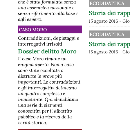
che è stata formulata senza
ECODIDATTICA
una assemblea nazionale e
Storia dei rapp
senza riferimento alla base e
agli esperti.
15 agosto 2016 - Gi
CASO MORO
ECODIDATTICA
Contraddizioni, depistaggi e
Storia dei rap
interrogativi irrisolti
Dossier delitto Moro
15 agosto 2016 - Gi
Il caso Moro rimane un
enigma aperto. Non a caso
sono state occultate o
distrutte le prove più
importanti. Le contraddizioni
e gli interrogativi delineano
un quadro complesso e
inquietante. Qui elenchiamo
una serie di elementi
conoscitivi per il dibattito
pubblico e la ricerca della
verità storica.