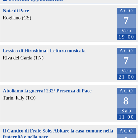
Note di Pace
AGO
7
Rogliano (CS)
Ven
19:00
Lessico di Hiroshima | Lettura musicata
AGO
7
Riva del Garda (TN)
Ven
21:00
Aboliamo la guerra! 232ª Presenza di Pace
AGO
8
Turin, Italy (TO)
Sab
11:00
Il Cantico di Frate Sole. Abitare la casa comune nella
AGO
fraternità e nella pace