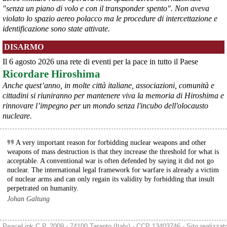
"senza un piano di volo e con il transponder spento". Non aveva
violato lo spazio aereo polacco ma le procedure di intercettazione e
identificazione sono state attivate.
@peacelink
 - 
6/8/2026 21:35
DISARMO
Ultimi cento milioni di euro per l’ex Ilva, poi non saranno più 
possibili nuovi aiuti di Stato. Lo ha confermato il ministro Adolfo 
Il 6 agosto 2026 una rete di eventi per la pace in tutto il Paese
Urso durante l’incontro al Mimit con le imprese dell’indotto: la 
Ricordare Hiroshima
tranche conclusiva del prestito autorizzato dall’Unione europea 
dovrà essere erogata entro il 9 agosto e restituita dal futuro 
Anche quest’anno, in molte città italiane, associazioni, comunità e
acquirente.
cittadini si riuniranno per mantenere viva la memoria di Hiroshima e
Fonte: Studio100
rinnovare l’impegno per un mondo senza l'incubo dell'olocausto
#
ILVA
#
UE
nucleare.
@peacelink
 - 
6/8/2026 21:08
Il governatore di Puglia Decaro esce dal vertice al Mimit più 
A very important reason for forbidding nuclear weapons and other
preoccupato di come era entrato, lamentando l’assenza di certezze 
weapons of mass destruction is that they increase the threshold for what is
sulla procedura di gara e ribadendo la necessità di un ruolo diretto 
acceptable. A conventional war is often defended by saying it did not go
dello Stato.
nuclear. The international legal framework for warfare is already a victim
Anche il sindaco di Taranto, Bitetti, chiede un piano industriale 
of nuclear arms and can only regain its validity by forbidding that insult
chiaro, garanzie sulla salute e strumenti di tutela per i lavoratori 
perpetrated on humanity.
dell’area a freddo. La Provincia parla di un tavolo “senza decisioni”.
Johan Galtung
Fonte: Cronache Tarantine 
#
ILVA
PeaceLink C.P. 2009 - 74100 Taranto (Italy) - CCP 13403746 - Sito realizzat