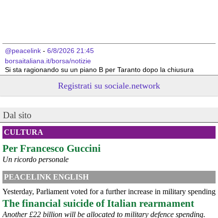
@peacelink
 - 
6/8/2026 21:45
borsaitaliana.it/borsa/notizie
Si sta ragionando su un piano B per Taranto dopo la chiusura 
dell’area a caldo dell’ILVA?
Registrati su sociale.network
#
ILVA
#
Taranto
@peacelink
 - 
6/8/2026 21:41
Dal sito
cronachetarantine.it/index.php
il Governo ha manifestato l’intenzione di predisporre un 
provvedimento straordinario per attenuare le conseguenze 
CULTURA
economiche e sociali della prevista fermata dell’area a caldo e ha 
Per Francesco Guccini
chiesto alle rappresentanze del territorio di formulare proposte 
concrete per definirne i contenuti. Casartigiani valuta positivamente 
Un ricordo personale
questa disponibilità.
#
ILVA
#
Taranto
PEACELINK ENGLISH
Yesterday, Parliament voted for a further increase in military spending
The financial suicide of Italian rearmament
Another £22 billion will be allocated to military defence spending.