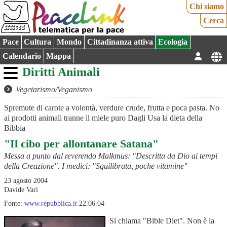
Chi siamo
Cerca
Pace
Cultura
Mondo
Cittadinanza attiva
Ecologia
Calendario
Mappa
Diritti Animali
Vegetarismo/Veganismo
Spremute di carote a volontà, verdure crude, frutta e poca pasta. No
ai prodotti animali tranne il miele puro Dagli Usa la dieta della
Bibbia
"Il cibo per allontanare Satana"
Messa a punto dal reverendo Malkmus: "Descritta da Dio ai tempi
della Creazione". I medici: "Squilibrata, poche vitamine"
23 agosto 2004
Davide Varì
Fonte:
www.repubblica.it
22.06.04
Si chiama "Bible Diet". Non è la