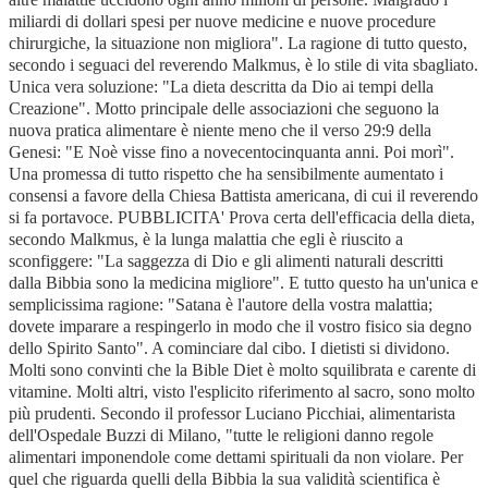
miliardi di dollari spesi per nuove medicine e nuove procedure
chirurgiche, la situazione non migliora". La ragione di tutto questo,
secondo i seguaci del reverendo Malkmus, è lo stile di vita sbagliato.
Unica vera soluzione: "La dieta descritta da Dio ai tempi della
Creazione". Motto principale delle associazioni che seguono la
nuova pratica alimentare è niente meno che il verso 29:9 della
Genesi: "E Noè visse fino a novecentocinquanta anni. Poi morì".
Una promessa di tutto rispetto che ha sensibilmente aumentato i
consensi a favore della Chiesa Battista americana, di cui il reverendo
si fa portavoce. PUBBLICITA' Prova certa dell'efficacia della dieta,
secondo Malkmus, è la lunga malattia che egli è riuscito a
sconfiggere: "La saggezza di Dio e gli alimenti naturali descritti
dalla Bibbia sono la medicina migliore". E tutto questo ha un'unica e
semplicissima ragione: "Satana è l'autore della vostra malattia;
dovete imparare a respingerlo in modo che il vostro fisico sia degno
dello Spirito Santo". A cominciare dal cibo. I dietisti si dividono.
Molti sono convinti che la Bible Diet è molto squilibrata e carente di
vitamine. Molti altri, visto l'esplicito riferimento al sacro, sono molto
più prudenti. Secondo il professor Luciano Picchiai, alimentarista
dell'Ospedale Buzzi di Milano, "tutte le religioni danno regole
alimentari imponendole come dettami spirituali da non violare. Per
quel che riguarda quelli della Bibbia la sua validità scientifica è