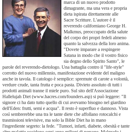
marca di un nuovo prodotto
dimagrante, ma una vera e propria
dieta ispirata direttamente alle
Sacre Scritture. L'autore è il
reverendo californiano George H.
Malkmus, preoccupato della salute
del corpo dei propri fedeli almeno
quanto la salvezza della loro anima.
"Dovete imparare a respingere
Satana in modo che il vostro fisico
sia degno dello Spirito Santo", le
parole del reverendo-dietologo. Una battaglia contro il "life-style"
corrotto del nuovo millennio, manifestazione evidente del maligno
anche in tavola. Il catologo è semplice: spremute di carote a volontà,
verdure crude, tanta frutta e poca pasta. Divieto assoluto di tutti i
prodotti animali tranne il miele puro. Sul sito dell'Associazione
Hallelujah Diet (www.hacres.com/founders.asp) si può leggere: "Il
signore ci ha dato tutto quello di cui avevamo bisogno nel giardino
dell'Eden: frutti, semi e acqua". Il resto è superfluo e dannoso. Vista
così sembrerebbe una tra le tante diete che affollano rotocalchi e
trasmissioni televisive, ma solo la Bible Diet ha in mano
l'ingrediente segreto: la fede. "Tumori, infarti, diabete, obesità e tante
altre malattie uccidono ogni anno milioni di persone. Malgrado i