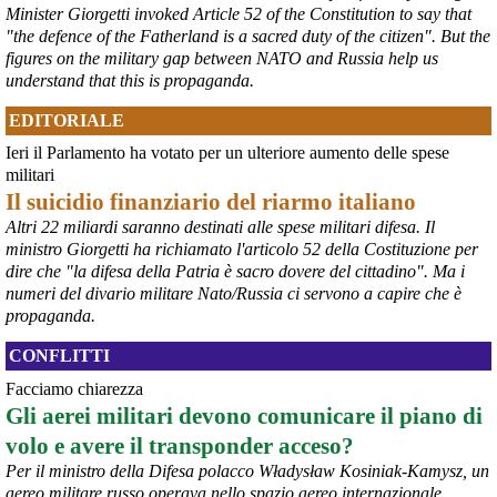
Minister Giorgetti invoked Article 52 of the Constitution to say that
"the defence of the Fatherland is a sacred duty of the citizen". But the
figures on the military gap between NATO and Russia help us
understand that this is propaganda.
EDITORIALE
Ieri il Parlamento ha votato per un ulteriore aumento delle spese
@peacelink
 - 
6/8/2026 21:36
militari
giornalerossoblu.it/ex-ilva-sc
Il suicidio finanziario del riarmo italiano
Nel tavolo convocato al Ministero delle Imprese e del Made in Italy, 
Altri 22 miliardi saranno destinati alle spese militari difesa. Il
il Governo ha annunciato l’intenzione di predisporre un 
ministro Giorgetti ha richiamato l'articolo 52 della Costituzione per
provvedimento straordinario per attenuare le conseguenze 
dire che "la difesa della Patria è sacro dovere del cittadino". Ma i
economiche e sociali dello stop dell’area a caldo, invitando le 
rappresentanze del territorio a presentare proposte operative.
numeri del divario militare Nato/Russia ci servono a capire che è
#
ILVA
#
Taranto
propaganda.
CONFLITTI
Facciamo chiarezza
Gli aerei militari devono comunicare il piano di
volo e avere il transponder acceso?
Per il ministro della Difesa polacco Władysław Kosiniak-Kamysz, un
aereo militare russo operava nello spazio aereo internazionale