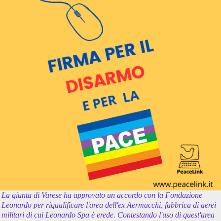
La giunta di Varese ha approvato un accordo con la Fondazione
Leonardo per riqualificare l'area dell'ex Aermacchi, fabbrica di aerei
militari di cui Leonardo Spa è erede. Contestando l'uso di quest'area