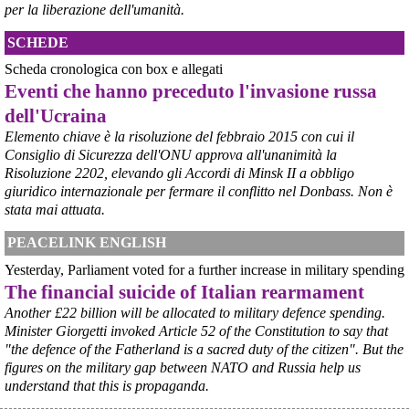
per la liberazione dell'umanità.
SCHEDE
Scheda cronologica con box e allegati
Eventi che hanno preceduto l'invasione russa
dell'Ucraina
Elemento chiave è la risoluzione del febbraio 2015 con cui il
Consiglio di Sicurezza dell'ONU approva all'unanimità la
@peacelink
 - 
6/8/2026 21:45
Risoluzione 2202, elevando gli Accordi di Minsk II a obbligo
borsaitaliana.it/borsa/notizie
giuridico internazionale per fermare il conflitto nel Donbass. Non è
Si sta ragionando su un piano B per Taranto dopo la chiusura 
dell’area a caldo dell’ILVA?
stata mai attuata.
#
ILVA
#
Taranto
PEACELINK ENGLISH
@peacelink
 - 
6/8/2026 21:41
Yesterday, Parliament voted for a further increase in military spending
cronachetarantine.it/index.php
The financial suicide of Italian rearmament
il Governo ha manifestato l’intenzione di predisporre un 
provvedimento straordinario per attenuare le conseguenze 
Another £22 billion will be allocated to military defence spending.
economiche e sociali della prevista fermata dell’area a caldo e ha 
Minister Giorgetti invoked Article 52 of the Constitution to say that
chiesto alle rappresentanze del territorio di formulare proposte 
"the defence of the Fatherland is a sacred duty of the citizen". But the
concrete per definirne i contenuti. Casartigiani valuta positivamente 
figures on the military gap between NATO and Russia help us
questa disponibilità.
understand that this is propaganda.
#
ILVA
#
Taranto