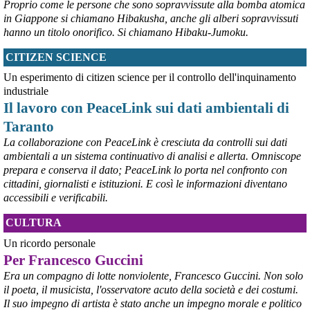
Proprio come le persone che sono sopravvissute alla bomba atomica
in Giappone si chiamano Hibakusha, anche gli alberi sopravvissuti
hanno un titolo onorifico. Si chiamano Hibaku-Jumoku.
CITIZEN SCIENCE
@peacelink
 - 
6/8/2026 21:53
askanews.it/2026/08/05/ex-ilva
Un esperimento di citizen science per il controllo dell'inquinamento
“Dal confronto con tutti gli attori e dai contributi raccolti il Governo 
industriale
elaborerà, come concordato a Palazzo Chigi, un piano straordinario 
Il lavoro con PeaceLink sui dati ambientali di
per Taranto”, avrebbe detto il ministro Urso.
Taranto
#
Taranto
#
ILVA
La collaborazione con PeaceLink è cresciuta da controlli sui dati
@peacelink
 - 
6/8/2026 21:50
ambientali a un sistema continuativo di analisi e allerta. Omniscope
corriereditaranto.it/2026/08/0
prepara e conserva il dato; PeaceLink lo porta nel confronto con
Aprendo i lavori, il ministro Urso ha sottolineato come il Governo 
cittadini, giornalisti e istituzioni. E così le informazioni diventano
debba necessariamente prendere atto della decisione della Corte 
accessibili e verificabili.
d’Appello di Milano, ricordando che il provvedimento è già stato 
inserito nella data room della procedura di vendita. “Alla luce del 
CULTURA
nuovo scenario – ha spiegato – Jindal ha presentato una proposta 
aggiornata sull’intero perimetro aziendale che tiene conto della 
Un ricordo personale
chiusura dell’area a caldo e che i commissari stanno valutando”.
Per Francesco Guccini
#
ILVA
#
Taranto
Era un compagno di lotte nonviolente, Francesco Guccini. Non solo
il poeta, il musicista, l'osservatore acuto della società e dei costumi.
Il suo impegno di artista è stato anche un impegno morale e politico