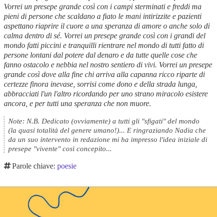
Vorrei un presepe grande così con i campi sterminati e freddi ma
pieni di persone che scaldano a fiato le mani intirizzite e pazienti
aspettano riaprire il cuore a una speranza di amore o anche solo di
calma dentro di sé. Vorrei un presepe grande così con i grandi del
mondo fatti piccini e tranquilli rientrare nel mondo di tutti fatto di
persone lontani dal potere dal denaro e da tutte quelle cose che
fanno ostacolo e nebbia nel nostro sentiero di vivi. Vorrei un presepe
grande così dove alla fine chi arriva alla capanna ricco riparte di
certezze finora inevase, sorrisi come dono e della strada lunga,
abbracciati l'un l'altro ricordando per uno strano miracolo esistere
ancora, e per tutti una speranza che non muore.
Note:
N.B. Dedicato (ovviamente) a tutti gli "sfigati" del mondo
(la quasi totalità del genere umano!)... E ringraziando Nadia che
da un suo intervento in redazione mi ha impresso l'idea iniziale di
presepe "vivente" così concepito...
Parole chiave:
poesie