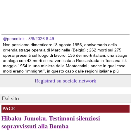
@peacelink
 - 
8/8/2026 8:49
Non possiamo dimenticare l’8 agosto 1956, anniversario della 
orrenda strage operaia di Marcinelle (Belgio) ; 262 morti sui 275 
operai presenti sul luogo di lavoro; 136 dei morti italiani; una strage 
analoga con 43 morti si era verificata a Roccastrada in Toscana il 4 
maggio 1954 in una miniera della Montecatini ; anche in quel caso 
molti erano “immigrati”, in questo caso dalle regioni italiane più 
povere.
Registrati su sociale.network
Vito Totire, portavoce RETE NAZIONALE LAVORO SICURO
#
migranti
#
lavoratori
#
Marcinelle
Dal sito
PACE
Hibaku-Jumoku. Testimoni silenziosi
sopravvissuti alla Bomba