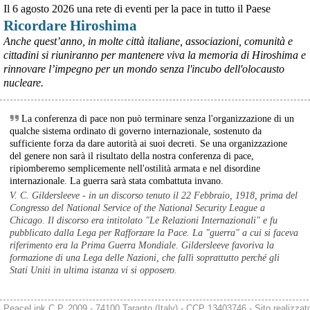
possibili nuovi aiuti di Stato. Lo ha confermato il ministro Adolfo 
Il 6 agosto 2026 una rete di eventi per la pace in tutto il Paese
Urso durante l’incontro al Mimit con le imprese dell’indotto: la 
Ricordare Hiroshima
tranche conclusiva del prestito autorizzato dall’Unione europea 
dovrà essere erogata entro il 9 agosto e restituita dal futuro 
Anche quest’anno, in molte città italiane, associazioni, comunità e
acquirente.
cittadini si riuniranno per mantenere viva la memoria di Hiroshima e
Fonte: Studio100
rinnovare l’impegno per un mondo senza l'incubo dell'olocausto
#
ILVA
#
UE
nucleare.
@peacelink
 - 
6/8/2026 21:08
Il governatore di Puglia Decaro esce dal vertice al Mimit più 
La conferenza di pace non può terminare senza l'organizzazione di un
preoccupato di come era entrato, lamentando l’assenza di certezze 
qualche sistema ordinato di governo internazionale, sostenuto da
sulla procedura di gara e ribadendo la necessità di un ruolo diretto 
sufficiente forza da dare autorità ai suoi decreti. Se una organizzazione
dello Stato.
del genere non sarà il risultato della nostra conferenza di pace,
Anche il sindaco di Taranto, Bitetti, chiede un piano industriale 
ripiomberemo semplicemente nell'ostilità armata e nel disordine
chiaro, garanzie sulla salute e strumenti di tutela per i lavoratori 
internazionale. La guerra sarà stata combattuta invano.
dell’area a freddo. La Provincia parla di un tavolo “senza decisioni”.
V. C. Gildersleeve - in un discorso tenuto il 22 Febbraio, 1918, prima del
Fonte: Cronache Tarantine 
Congresso del National Service of the National Security League a
#
ILVA
Chicago. Il discorso era intitolato "Le Relazioni Internazionali" e fu
pubblicato dalla Lega per Rafforzare la Pace. La "guerra" a cui si faceva
@peacelink
 - 
6/8/2026 21:08
riferimento era la Prima Guerra Mondiale. Gildersleeve favoriva la
cronachetarantine.it/index.php
formazione di una Lega delle Nazioni, che fallì soprattutto perché gli
Il ministro ha ribadito che il Governo applicherà la sentenza, ma 
Stati Uniti in ultima istanza vi si opposero.
agirà per evitare quella che i sindacati definiscono una “bomba 
sociale”, tutelando i lavoratori dell’Ilva e dell’indotto e garantendo la 
continuità produttiva degli stabilimenti a valle.
PeaceLink C.P. 2009 - 74100 Taranto (Italy) - CCP 13403746 - Sito realizzat