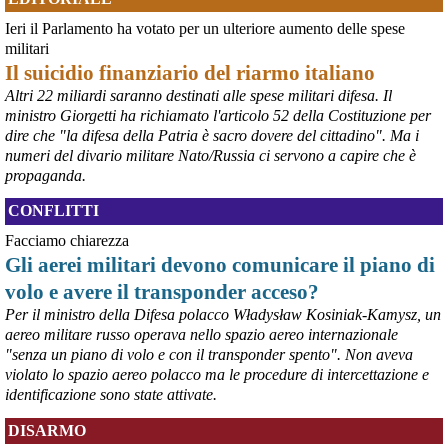
Ieri il Parlamento ha votato per un ulteriore aumento delle spese
@peacelink
 - 
6/8/2026 21:36
militari
giornalerossoblu.it/ex-ilva-sc
Il suicidio finanziario del riarmo italiano
Nel tavolo convocato al Ministero delle Imprese e del Made in Italy, 
Altri 22 miliardi saranno destinati alle spese militari difesa. Il
il Governo ha annunciato l’intenzione di predisporre un 
ministro Giorgetti ha richiamato l'articolo 52 della Costituzione per
provvedimento straordinario per attenuare le conseguenze 
dire che "la difesa della Patria è sacro dovere del cittadino". Ma i
economiche e sociali dello stop dell’area a caldo, invitando le 
rappresentanze del territorio a presentare proposte operative.
numeri del divario militare Nato/Russia ci servono a capire che è
#
ILVA
#
Taranto
propaganda.
CONFLITTI
Facciamo chiarezza
Gli aerei militari devono comunicare il piano di
volo e avere il transponder acceso?
Per il ministro della Difesa polacco Władysław Kosiniak-Kamysz, un
aereo militare russo operava nello spazio aereo internazionale
"senza un piano di volo e con il transponder spento". Non aveva
violato lo spazio aereo polacco ma le procedure di intercettazione e
identificazione sono state attivate.
@peacelink
 - 
6/8/2026 21:35
DISARMO
Ultimi cento milioni di euro per l’ex Ilva, poi non saranno più 