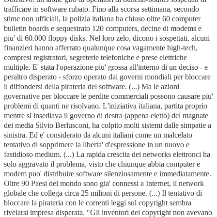
trafficare in software rubato. Fino alla scorsa settimana, secondo
stime non ufficiali, la polizia italiana ha chiuso oltre 60 computer
bulletin boards e sequestrato 120 computers, decine di modems e
piu' di 60.000 floppy disks. Nel loro zelo, dicono i sospettati, alcuni
finanzieri hanno afferrato qualunque cosa vagamente high-tech,
compresi registratori, segreterie telefoniche e prese elettriche
multiple. E' stata l'operazione piu' grossa all'interno di un deciso - e
peraltro disperato - sforzo operato dai governi mondiali per bloccare
il diffondersi della pirateria del software. (...) Ma le azioni
governative per bloccare le perdite commerciali possono causare piu'
problemi di quanti ne risolvano. L'iniziativa italiana, partita proprio
mentre si insediava il governo di destra (appena eletto) del magnate
dei media Silvio Berlusconi, ha colpito molti sistemi dalle simpatie a
sinistra. Ed e' considerato da alcuni italiani come un malcelato
tentativo di sopprimere la liberta' d'espressione in un nuovo e
fastidioso medium. (...) La rapida crescita dei networks elettronci ha
solo aggravato il problema, visto che chiunque abbia computer e
modem puo' distribuire software silenziosamente e immediatamente.
Oltre 90 Paesi del mondo sono gia' connessi a Internet, il network
globale che collega circa 25 milioni di persone. (...) Il tentativo di
bloccare la pirateria con le correnti leggi sul copyright sembra
rivelarsi impresa disperata. "Gli inventori del copyright non avevano