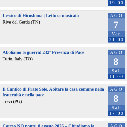
19:00
Lessico di Hiroshima | Lettura musicata
AGO
7
Riva del Garda (TN)
Ven
21:00
Aboliamo la guerra! 232ª Presenza di Pace
AGO
8
Turin, Italy (TO)
Sab
11:00
Il Cantico di Frate Sole. Abitare la casa comune nella
AGO
fraternità e nella pace
8
Trevi (PG)
Sab
17:00
Corteo NO ponte, 8 agosto 2026 – Chiudiamo la
AGO