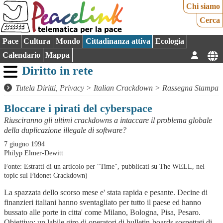
Chi siamo
Cerca
Pace
Cultura
Mondo
Cittadinanza attiva
Ecologia
Calendario
Mappa
Diritto in rete
Tutela Diritti, Privacy
>
Italian Crackdown
>
Rassegna Stampa
Bloccare i pirati del cyberspace
Riusciranno gli ultimi crackdowns a intaccare il problema globale
della duplicazione illegale di software?
7 giugno 1994
Philyp Elmer-Dewitt
Fonte: Estratti di un articolo per "Time", pubblicati su The WELL, nel
topic sul Fidonet Crackdown)
La spazzata dello scorso mese e' stata rapida e pesante. Decine di
finanzieri italiani hanno sventagliato per tutto il paese ed hanno
bussato alle porte in citta' come Milano, Bologna, Pisa, Pesaro.
Obiettivo: un labile giro di operatori di bulletin-boards sospettati di