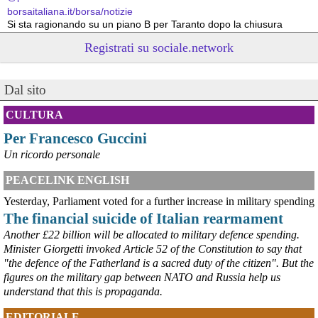
borsaitaliana.it/borsa/notizie
Si sta ragionando su un piano B per Taranto dopo la chiusura 
dell’area a caldo dell’ILVA?
Registrati su sociale.network
#
ILVA
#
Taranto
@peacelink
 - 
6/8/2026 21:41
Dal sito
cronachetarantine.it/index.php
il Governo ha manifestato l’intenzione di predisporre un 
provvedimento straordinario per attenuare le conseguenze 
CULTURA
economiche e sociali della prevista fermata dell’area a caldo e ha 
Per Francesco Guccini
chiesto alle rappresentanze del territorio di formulare proposte 
concrete per definirne i contenuti. Casartigiani valuta positivamente 
Un ricordo personale
questa disponibilità.
#
ILVA
#
Taranto
PEACELINK ENGLISH
Yesterday, Parliament voted for a further increase in military spending
The financial suicide of Italian rearmament
Another £22 billion will be allocated to military defence spending.
Minister Giorgetti invoked Article 52 of the Constitution to say that
"the defence of the Fatherland is a sacred duty of the citizen". But the
figures on the military gap between NATO and Russia help us
understand that this is propaganda.
EDITORIALE