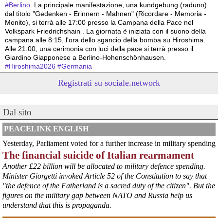
#
Berlino
. La principale manifestazione, una kundgebung (raduno) 
dal titolo "Gedenken - Erinnern - Mahnen" (Ricordare - Memoria - 
Monito), si terrà alle 17:00 presso la Campana della Pace nel 
Volkspark Friedrichshain . La giornata è iniziata con il suono della 
campana alle 8:15, l'ora dello sgancio della bomba su Hiroshima. 
Alle 21:00, una cerimonia con luci della pace si terrà presso il 
Giardino Giapponese a Berlino-Hohenschönhausen.
#
Hiroshima2026
#
Germania
Registrati su sociale.network
@peacelink
 - 
6/8/2026 8:44
Hiroshima Day in Germania 
#
Hannover
: la città offre un programma particolarmente ricco e 
articolato. La commemorazione ufficiale è iniziata alle 8:00 con una 
Dal sito
cerimonia presso la Aegidienkirche , seguita da una meditazione 
sonora e da una funzione multireligiosa per la pace nel pomeriggio. 
PEACELINK ENGLISH
In serata, la città ospiterà proiezioni di documentari al Neues 
Yesterday, Parliament voted for a further increase in military spending
Rathaus e, alle 22:00, un suggestivo momento di ricordo con il 
The financial suicide of Italian rearmament
lancio di lanterne di carta sullo stagno Maschteich.
#
Hiroshima2026
#
Germania
Another £22 billion will be allocated to military defence spending.
Minister Giorgetti invoked Article 52 of the Constitution to say that
@peacelink
 - 
6/8/2026 8:42
"the defence of the Fatherland is a sacred duty of the citizen". But the
In Germania le commemorazioni dell'81° anniversario di Hiroshima 
figures on the military gap between NATO and Russia help us
sono numerose e capillari, coinvolgendo grandi città e piccole 
understand that this is propaganda.
comunità. 
#
Hiroshima2026
#
Germania