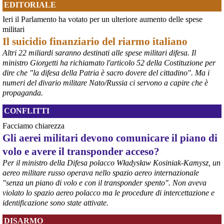
EDITORIALE
@peacelink
 - 
6/8/2026 7:55
Ieri il Parlamento ha votato per un ulteriore aumento delle spese
lanazione.it/massa-carrara/cro
militari
La proposta di un osservatorio sui traffici di armi nel porto di Marina 
Il suicidio finanziario del riarmo italiano
di Carrara organizzato dall’Accademia della Pace e raccolta dalla 
sindaca Serena Arrighi.
Altri 22 miliardi saranno destinati alle spese militari difesa. Il
Linda Maggiori, nel ricostruire l’inchiesta che ha fatto per 
ministro Giorgetti ha richiamato l'articolo 52 della Costituzione per
AltrEconomia sull’attività di carico e scarico di armi in diversi porti 
dire che "la difesa della Patria è sacro dovere del cittadino". Ma i
tra cui quello di Marina di Carrara, ha sottolineato la resistenza da 
numeri del divario militare Nato/Russia ci servono a capire che è
parte delle istituzioni competenti a fornire le informazioni 
propaganda.
indispensabili.
#
armi
#
disarmo
#
pcknews
#
pace
CONFLITTI
Facciamo chiarezza
Gli aerei militari devono comunicare il piano di
volo e avere il transponder acceso?
Per il ministro della Difesa polacco Władysław Kosiniak-Kamysz, un
aereo militare russo operava nello spazio aereo internazionale
"senza un piano di volo e con il transponder spento". Non aveva
violato lo spazio aereo polacco ma le procedure di intercettazione e
identificazione sono state attivate.
DISARMO