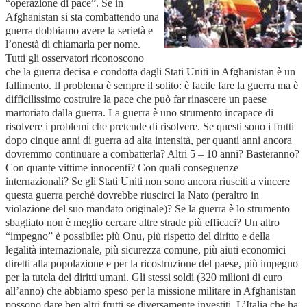
“operazione di pace”. Se in
Afghanistan si sta combattendo una
guerra dobbiamo avere la serietà e
l’onestà di chiamarla per nome.
Tutti gli osservatori riconoscono
che la guerra decisa e condotta dagli Stati Uniti in Afghanistan è un
fallimento. Il problema è sempre il solito: è facile fare la guerra ma è
difficilissimo costruire la pace che può far rinascere un paese
martoriato dalla guerra. La guerra è uno strumento incapace di
risolvere i problemi che pretende di risolvere. Se questi sono i frutti
dopo cinque anni di guerra ad alta intensità, per quanti anni ancora
dovremmo continuare a combatterla? Altri 5 – 10 anni? Basteranno?
Con quante vittime innocenti? Con quali conseguenze
internazionali? Se gli Stati Uniti non sono ancora riusciti a vincere
questa guerra perché dovrebbe riuscirci la Nato (peraltro in
violazione del suo mandato originale)? Se la guerra è lo strumento
sbagliato non è meglio cercare altre strade più efficaci? Un altro
“impegno” è possibile: più Onu, più rispetto del diritto e della
legalità internazionale, più sicurezza comune, più aiuti economici
diretti alla popolazione e per la ricostruzione del paese, più impegno
per la tutela dei diritti umani. Gli stessi soldi (320 milioni di euro
all’anno) che abbiamo speso per la missione militare in Afghanistan
possono dare ben altri frutti se diversamente investiti. L’Italia che ha