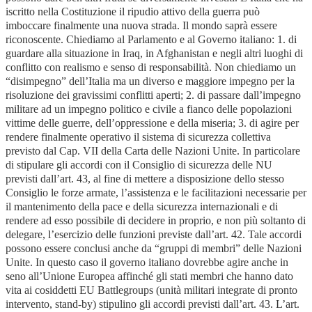
iscritto nella Costituzione il ripudio attivo della guerra può
imboccare finalmente una nuova strada. Il mondo saprà essere
riconoscente. Chiediamo al Parlamento e al Governo italiano: 1. di
guardare alla situazione in Iraq, in Afghanistan e negli altri luoghi di
conflitto con realismo e senso di responsabilità. Non chiediamo un
“disimpegno” dell’Italia ma un diverso e maggiore impegno per la
risoluzione dei gravissimi conflitti aperti; 2. di passare dall’impegno
militare ad un impegno politico e civile a fianco delle popolazioni
vittime delle guerre, dell’oppressione e della miseria; 3. di agire per
rendere finalmente operativo il sistema di sicurezza collettiva
previsto dal Cap. VII della Carta delle Nazioni Unite. In particolare
di stipulare gli accordi con il Consiglio di sicurezza delle NU
previsti dall’art. 43, al fine di mettere a disposizione dello stesso
Consiglio le forze armate, l’assistenza e le facilitazioni necessarie per
il mantenimento della pace e della sicurezza internazionali e di
rendere ad esso possibile di decidere in proprio, e non più soltanto di
delegare, l’esercizio delle funzioni previste dall’art. 42. Tale accordi
possono essere conclusi anche da “gruppi di membri” delle Nazioni
Unite. In questo caso il governo italiano dovrebbe agire anche in
seno all’Unione Europea affinché gli stati membri che hanno dato
vita ai cosiddetti EU Battlegroups (unità militari integrate di pronto
intervento, stand-by) stipulino gli accordi previsti dall’art. 43. L’art.