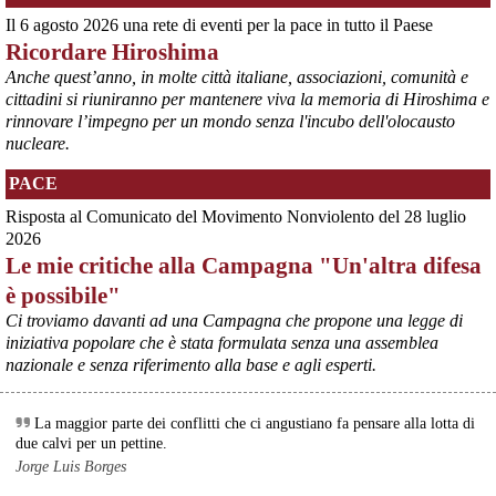
@peacelink
 - 
6/8/2026 7:50
Il 6 agosto 2026 una rete di eventi per la pace in tutto il Paese
retepacedisarmo.org/2026/missi
Il Parlamento è stato tenuto praticamente all’oscuro del 
Ricordare Hiroshima
dispiegamento di uomini e mezzi verso il regno saudita e in un 
Anche quest’anno, in molte città italiane, associazioni, comunità e
contesto di conflitto aperto nella regione.
cittadini si riuniranno per mantenere viva la memoria di Hiroshima e
#
disarmo
#
noguerra
#
pcknews
rinnovare l’impegno per un mondo senza l'incubo dell'olocausto
nucleare.
PACE
Risposta al Comunicato del Movimento Nonviolento del 28 luglio
2026
Le mie critiche alla Campagna "Un'altra difesa
è possibile"
Ci troviamo davanti ad una Campagna che propone una legge di
iniziativa popolare che è stata formulata senza una assemblea
nazionale e senza riferimento alla base e agli esperti.
@peacelink
 - 
6/8/2026 5:38
ilmanifesto.it/guerra-a-debito
Ieri il parlamento ha approvato le risoluzioni della maggioranza che 
La maggior parte dei conflitti che ci angustiano fa pensare alla lotta di
impegnano il governo ad avviare le procedure per chiedere 
due calvi per un pettine.
all’Unione europea di attivare la clausola di salvaguardia nazionale 
Jorge Luis Borges
per lo scostamento di bilancio. Si tratta, in un triennio, dello 0,6% 
del Pil per investimenti in transizione energetica e dello 0,9% in 