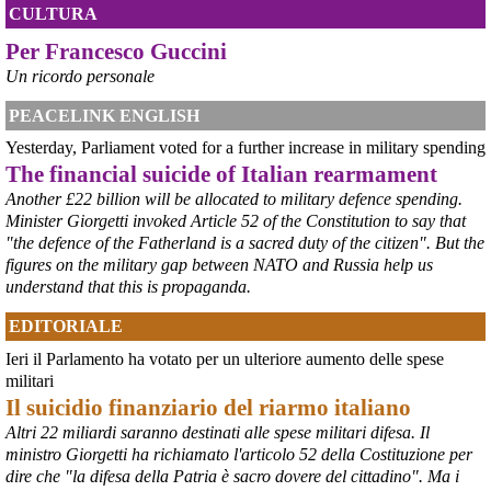
provvedimento straordinario per attenuare le conseguenze 
CULTURA
economiche e sociali della prevista fermata dell’area a caldo e ha 
Per Francesco Guccini
chiesto alle rappresentanze del territorio di formulare proposte 
concrete per definirne i contenuti. Casartigiani valuta positivamente 
Un ricordo personale
questa disponibilità.
#
ILVA
#
Taranto
PEACELINK ENGLISH
Yesterday, Parliament voted for a further increase in military spending
The financial suicide of Italian rearmament
Another £22 billion will be allocated to military defence spending.
Minister Giorgetti invoked Article 52 of the Constitution to say that
"the defence of the Fatherland is a sacred duty of the citizen". But the
figures on the military gap between NATO and Russia help us
understand that this is propaganda.
EDITORIALE
Ieri il Parlamento ha votato per un ulteriore aumento delle spese
@peacelink
 - 
6/8/2026 21:36
militari
giornalerossoblu.it/ex-ilva-sc
Il suicidio finanziario del riarmo italiano
Nel tavolo convocato al Ministero delle Imprese e del Made in Italy, 
Altri 22 miliardi saranno destinati alle spese militari difesa. Il
il Governo ha annunciato l’intenzione di predisporre un 
ministro Giorgetti ha richiamato l'articolo 52 della Costituzione per
provvedimento straordinario per attenuare le conseguenze 
dire che "la difesa della Patria è sacro dovere del cittadino". Ma i
economiche e sociali dello stop dell’area a caldo, invitando le 