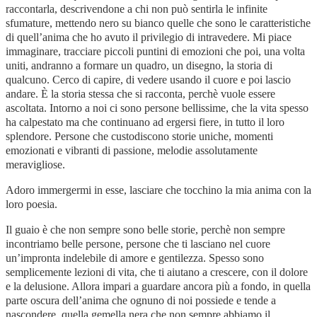
raccontarla, descrivendone a chi non può sentirla le infinite
sfumature, mettendo nero su bianco quelle che sono le caratteristiche
di quell’anima che ho avuto il privilegio di intravedere. Mi piace
immaginare, tracciare piccoli puntini di emozioni che poi, una volta
uniti, andranno a formare un quadro, un disegno, la storia di
qualcuno. Cerco di capire, di vedere usando il cuore e poi lascio
andare. È la storia stessa che si racconta, perchè vuole essere
ascoltata. Intorno a noi ci sono persone bellissime, che la vita spesso
ha calpestato ma che continuano ad ergersi fiere, in tutto il loro
splendore. Persone che custodiscono storie uniche, momenti
emozionati e vibranti di passione, melodie assolutamente
meravigliose.
Adoro immergermi in esse, lasciare che tocchino la mia anima con la
loro poesia.
Il guaio è che non sempre sono belle storie, perchè non sempre
incontriamo belle persone, persone che ti lasciano nel cuore
un’impronta indelebile di amore e gentilezza. Spesso sono
semplicemente lezioni di vita, che ti aiutano a crescere, con il dolore
e la delusione. Allora impari a guardare ancora più a fondo, in quella
parte oscura dell’anima che ognuno di noi possiede e tende a
nascondere, quella gemella nera che non sempre abbiamo il