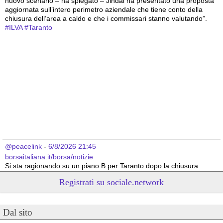
nuovo scenario – ha spiegato – Jindal ha presentato una proposta 
aggiornata sull’intero perimetro aziendale che tiene conto della 
chiusura dell’area a caldo e che i commissari stanno valutando”.
#
ILVA
#
Taranto
@peacelink
 - 
6/8/2026 21:45
borsaitaliana.it/borsa/notizie
Si sta ragionando su un piano B per Taranto dopo la chiusura 
dell’area a caldo dell’ILVA?
Registrati su sociale.network
#
ILVA
#
Taranto
@peacelink
 - 
6/8/2026 21:41
Dal sito
cronachetarantine.it/index.php
il Governo ha manifestato l’intenzione di predisporre un 