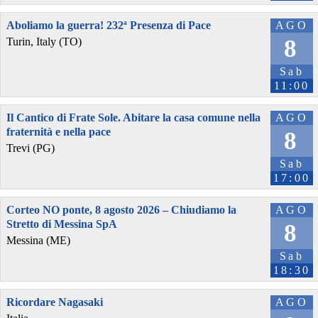
Aboliamo la guerra! 232ª Presenza di Pace
AGO
8
Turin, Italy (TO)
Sab
11:00
Il Cantico di Frate Sole. Abitare la casa comune nella
AGO
fraternità e nella pace
8
Trevi (PG)
Sab
17:00
Corteo NO ponte, 8 agosto 2026 – Chiudiamo la
AGO
Stretto di Messina SpA
8
Messina (ME)
Sab
18:30
Ricordare Nagasaki
AGO