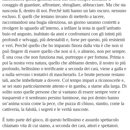
coraggio di guardare, affrontare, sbrogliare, abbracciare. Ma che sta
nascosta lì, dentro di noi. Perchè tutti hanno un lato oscuro, nessuno
escluso. E quelli che tentano invano di metterlo a tacere,
raccontandosi una bugia silenziosa, un giorno saranno costretti a
rivolgere lo sguardo all’interno, a infilare la testa in quell’anfratto
buio ed angusto, inabitato da anni e confrontarsi con gli istinti più
profondi e selvaggi, più detestabili e, forse per questo, più resistenti
e veri. Perchè quello che ho imparato finora dalla vita è che non si
può fingere di essere quello che non si è, o almeno, non per sempre.
È una cosa che non funziona mai, purtroppo e per fortuna. Prima o
poi la nostra vera natura, quello che abbiamo dentro, il nostro io più
profondo, bellissimo o terrificante a seconda dei casi, viene a galla e
a nulla servono i tentativi di mascherarlo. Le brutte persone restano
tali, anche imbellettate a dovere. Col tempo impari a riconoscerle e,
se sei stato particolarmente attento e in gamba, a starne alla larga. Di
solito sono quelle persone che si vantano di essere sempre vere e
trasparenti e ti sembrano persino luminose, ma poi dentro hanno
un’anima scura come la pece, che puzza di chiuso, stantio, come la
cattiveria, la falsità, i segreti e le verità nascoste.
È tutto parte del gioco, di questo bellissimo e assurdo spettacolo
chiamato vita di cui siamo, a seconda dei casi, attori e spettatori.