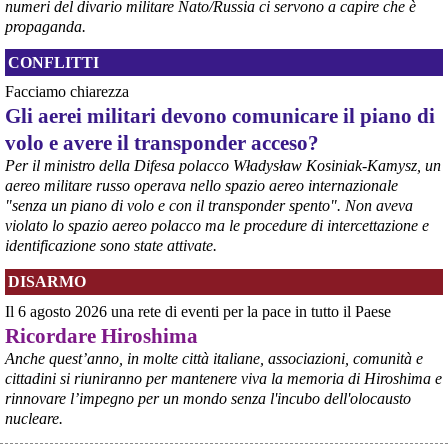
rappresentanze del territorio a presentare proposte operative.
numeri del divario militare Nato/Russia ci servono a capire che è
#
ILVA
#
Taranto
propaganda.
CONFLITTI
Facciamo chiarezza
Gli aerei militari devono comunicare il piano di
volo e avere il transponder acceso?
Per il ministro della Difesa polacco Władysław Kosiniak-Kamysz, un
aereo militare russo operava nello spazio aereo internazionale
"senza un piano di volo e con il transponder spento". Non aveva
violato lo spazio aereo polacco ma le procedure di intercettazione e
identificazione sono state attivate.
@peacelink
 - 
6/8/2026 21:35
DISARMO
Ultimi cento milioni di euro per l’ex Ilva, poi non saranno più 
possibili nuovi aiuti di Stato. Lo ha confermato il ministro Adolfo 
Il 6 agosto 2026 una rete di eventi per la pace in tutto il Paese
Urso durante l’incontro al Mimit con le imprese dell’indotto: la 
Ricordare Hiroshima
tranche conclusiva del prestito autorizzato dall’Unione europea 
dovrà essere erogata entro il 9 agosto e restituita dal futuro 
Anche quest’anno, in molte città italiane, associazioni, comunità e
acquirente.
cittadini si riuniranno per mantenere viva la memoria di Hiroshima e
Fonte: Studio100
rinnovare l’impegno per un mondo senza l'incubo dell'olocausto
#
ILVA
#
UE
nucleare.
@peacelink
 - 
6/8/2026 21:08