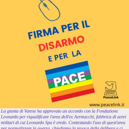
La giunta di Varese ha approvato un accordo con la Fondazione
Leonardo per riqualificare l'area dell'ex Aermacchi, fabbrica di aerei
militari di cui Leonardo Spa è erede. Contestando l'uso di quest'area
per normalizzare la guerra, chiediamo la revoca della delibera e ci