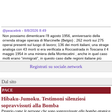
@peacelink
 - 
8/8/2026 8:49
Non possiamo dimenticare l’8 agosto 1956, anniversario della 
orrenda strage operaia di Marcinelle (Belgio) ; 262 morti sui 275 
operai presenti sul luogo di lavoro; 136 dei morti italiani; una strage 
analoga con 43 morti si era verificata a Roccastrada in Toscana il 4 
maggio 1954 in una miniera della Montecatini ; anche in quel caso 
molti erano “immigrati”, in questo caso dalle regioni italiane più 
povere.
Registrati su sociale.network
Vito Totire, portavoce RETE NAZIONALE LAVORO SICURO
#
migranti
#
lavoratori
#
Marcinelle
Dal sito
PACE
Hibaku-Jumoku. Testimoni silenziosi
sopravvissuti alla Bomba
Proprio come le persone che sono sopravvissute alla bomba atomica