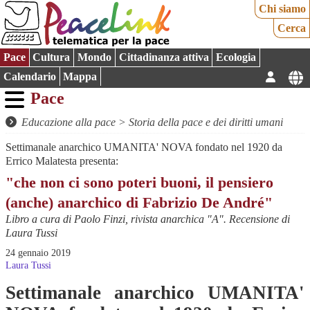
Chi siamo
Cerca
Pace
Cultura
Mondo
Cittadinanza attiva
Ecologia
Calendario
Mappa
Pace
Educazione alla pace
>
Storia della pace e dei diritti umani
Settimanale anarchico UMANITA' NOVA fondato nel 1920 da
Errico Malatesta presenta:
"che non ci sono poteri buoni, il pensiero
(anche) anarchico di Fabrizio De André"
Libro a cura di Paolo Finzi, rivista anarchica "A". Recensione di
Laura Tussi
24 gennaio 2019
Laura Tussi
Settimanale anarchico UMANITA'