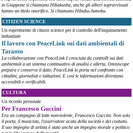
in Giappone si chiamano Hibakusha, anche gli alberi sopravvissuti
hanno un titolo onorifico. Si chiamano Hibaku-Jumoku.
CITIZEN SCIENCE
@peacelink
 - 
6/8/2026 21:53
askanews.it/2026/08/05/ex-ilva
Un esperimento di citizen science per il controllo dell'inquinamento
“Dal confronto con tutti gli attori e dai contributi raccolti il Governo 
industriale
elaborerà, come concordato a Palazzo Chigi, un piano straordinario 
Il lavoro con PeaceLink sui dati ambientali di
per Taranto”, avrebbe detto il ministro Urso.
Taranto
#
Taranto
#
ILVA
La collaborazione con PeaceLink è cresciuta da controlli sui dati
@peacelink
 - 
6/8/2026 21:50
ambientali a un sistema continuativo di analisi e allerta. Omniscope
corriereditaranto.it/2026/08/0
prepara e conserva il dato; PeaceLink lo porta nel confronto con
Aprendo i lavori, il ministro Urso ha sottolineato come il Governo 
cittadini, giornalisti e istituzioni. E così le informazioni diventano
debba necessariamente prendere atto della decisione della Corte 
accessibili e verificabili.
d’Appello di Milano, ricordando che il provvedimento è già stato 
inserito nella data room della procedura di vendita. “Alla luce del 
CULTURA
nuovo scenario – ha spiegato – Jindal ha presentato una proposta 
aggiornata sull’intero perimetro aziendale che tiene conto della 
Un ricordo personale
chiusura dell’area a caldo e che i commissari stanno valutando”.
Per Francesco Guccini
#
ILVA
#
Taranto
Era un compagno di lotte nonviolente, Francesco Guccini. Non solo
il poeta, il musicista, l'osservatore acuto della società e dei costumi.
Il suo impegno di artista è stato anche un impegno morale e politico