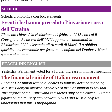
per la liberazione dell'umanità.
SCHEDE
Scheda cronologica con box e allegati
Eventi che hanno preceduto l'invasione russa
dell'Ucraina
Elemento chiave è la risoluzione del febbraio 2015 con cui il
Consiglio di Sicurezza dell'ONU approva all'unanimità la
@peacelink
 - 
6/8/2026 21:45
Risoluzione 2202, elevando gli Accordi di Minsk II a obbligo
borsaitaliana.it/borsa/notizie
giuridico internazionale per fermare il conflitto nel Donbass. Non è
Si sta ragionando su un piano B per Taranto dopo la chiusura 
dell’area a caldo dell’ILVA?
stata mai attuata.
#
ILVA
#
Taranto
PEACELINK ENGLISH
@peacelink
 - 
6/8/2026 21:41
Yesterday, Parliament voted for a further increase in military spending
cronachetarantine.it/index.php
The financial suicide of Italian rearmament
il Governo ha manifestato l’intenzione di predisporre un 
provvedimento straordinario per attenuare le conseguenze 
Another £22 billion will be allocated to military defence spending.
economiche e sociali della prevista fermata dell’area a caldo e ha 
Minister Giorgetti invoked Article 52 of the Constitution to say that
chiesto alle rappresentanze del territorio di formulare proposte 
"the defence of the Fatherland is a sacred duty of the citizen". But the
concrete per definirne i contenuti. Casartigiani valuta positivamente 
figures on the military gap between NATO and Russia help us
questa disponibilità.
understand that this is propaganda.
#
ILVA
#
Taranto