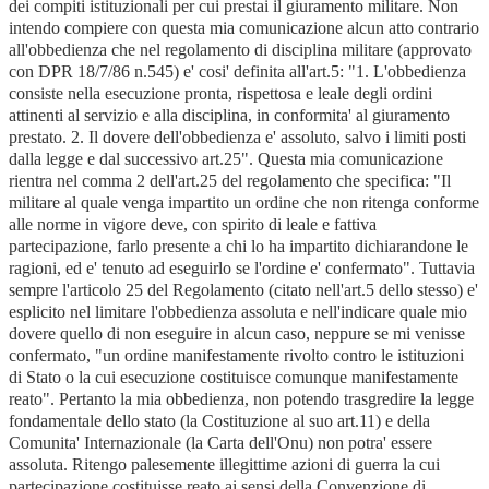
dei compiti istituzionali per cui prestai il giuramento militare. Non
intendo compiere con questa mia comunicazione alcun atto contrario
all'obbedienza che nel regolamento di disciplina militare (approvato
con DPR 18/7/86 n.545) e' cosi' definita all'art.5: "1. L'obbedienza
consiste nella esecuzione pronta, rispettosa e leale degli ordini
attinenti al servizio e alla disciplina, in conformita' al giuramento
prestato. 2. Il dovere dell'obbedienza e' assoluto, salvo i limiti posti
dalla legge e dal successivo art.25". Questa mia comunicazione
rientra nel comma 2 dell'art.25 del regolamento che specifica: "Il
militare al quale venga impartito un ordine che non ritenga conforme
alle norme in vigore deve, con spirito di leale e fattiva
partecipazione, farlo presente a chi lo ha impartito dichiarandone le
ragioni, ed e' tenuto ad eseguirlo se l'ordine e' confermato". Tuttavia
sempre l'articolo 25 del Regolamento (citato nell'art.5 dello stesso) e'
esplicito nel limitare l'obbedienza assoluta e nell'indicare quale mio
dovere quello di non eseguire in alcun caso, neppure se mi venisse
confermato, "un ordine manifestamente rivolto contro le istituzioni
di Stato o la cui esecuzione costituisce comunque manifestamente
reato". Pertanto la mia obbedienza, non potendo trasgredire la legge
fondamentale dello stato (la Costituzione al suo art.11) e della
Comunita' Internazionale (la Carta dell'Onu) non potra' essere
assoluta. Ritengo palesemente illegittime azioni di guerra la cui
partecipazione costituisse reato ai sensi della Convenzione di