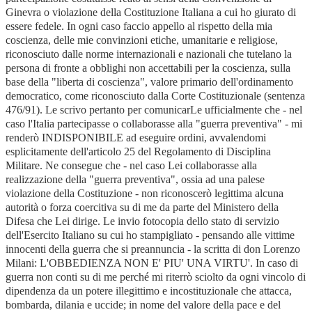
Ginevra o violazione della Costituzione Italiana a cui ho giurato di
essere fedele. In ogni caso faccio appello al rispetto della mia
coscienza, delle mie convinzioni etiche, umanitarie e religiose,
riconosciuto dalle norme internazionali e nazionali che tutelano la
persona di fronte a obblighi non accettabili per la coscienza, sulla
base della "liberta di coscienza", valore primario dell'ordinamento
democratico, come riconosciuto dalla Corte Costituzionale (sentenza
476/91). Le scrivo pertanto per comunicarLe ufficialmente che - nel
caso l'Italia partecipasse o collaborasse alla "guerra preventiva" - mi
renderò INDISPONIBILE ad eseguire ordini, avvalendomi
esplicitamente dell'articolo 25 del Regolamento di Disciplina
Militare. Ne consegue che - nel caso Lei collaborasse alla
realizzazione della "guerra preventiva", ossia ad una palese
violazione della Costituzione - non riconoscerò legittima alcuna
autorità o forza coercitiva su di me da parte del Ministero della
Difesa che Lei dirige. Le invio fotocopia dello stato di servizio
dell'Esercito Italiano su cui ho stampigliato - pensando alle vittime
innocenti della guerra che si preannuncia - la scritta di don Lorenzo
Milani: L'OBBEDIENZA NON E' PIU' UNA VIRTU'. In caso di
guerra non conti su di me perché mi riterrò sciolto da ogni vincolo di
dipendenza da un potere illegittimo e incostituzionale che attacca,
bombarda, dilania e uccide; in nome del valore della pace e del