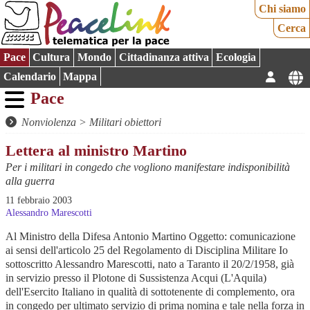
Chi siamo
Cerca
Pace
Cultura
Mondo
Cittadinanza attiva
Ecologia
Calendario
Mappa
Pace
Nonviolenza
>
Militari obiettori
Lettera al ministro Martino
Per i militari in congedo che vogliono manifestare indisponibilità
alla guerra
11 febbraio 2003
Alessandro Marescotti
Al Ministro della Difesa Antonio Martino Oggetto: comunicazione
ai sensi dell'articolo 25 del Regolamento di Disciplina Militare Io
sottoscritto Alessandro Marescotti, nato a Taranto il 20/2/1958, già
in servizio presso il Plotone di Sussistenza Acqui (L'Aquila)
dell'Esercito Italiano in qualità di sottotenente di complemento, ora
in congedo per ultimato servizio di prima nomina e tale nella forza in