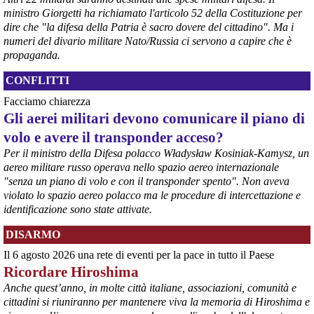
ministro Giorgetti ha richiamato l'articolo 52 della Costituzione per
@peacelink
 - 
6/8/2026 21:36
dire che "la difesa della Patria è sacro dovere del cittadino". Ma i
numeri del divario militare Nato/Russia ci servono a capire che è
giornalerossoblu.it/ex-ilva-sc
Nel tavolo convocato al Ministero delle Imprese e del Made in Italy, 
propaganda.
il Governo ha annunciato l’intenzione di predisporre un 
provvedimento straordinario per attenuare le conseguenze 
CONFLITTI
economiche e sociali dello stop dell’area a caldo, invitando le 
Facciamo chiarezza
rappresentanze del territorio a presentare proposte operative.
Gli aerei militari devono comunicare il piano di
#
ILVA
#
Taranto
volo e avere il transponder acceso?
Per il ministro della Difesa polacco Władysław Kosiniak-Kamysz, un
aereo militare russo operava nello spazio aereo internazionale
"senza un piano di volo e con il transponder spento". Non aveva
violato lo spazio aereo polacco ma le procedure di intercettazione e
identificazione sono state attivate.
DISARMO
Il 6 agosto 2026 una rete di eventi per la pace in tutto il Paese
Ricordare Hiroshima
@peacelink
 - 
6/8/2026 21:35
Anche quest’anno, in molte città italiane, associazioni, comunità e
Ultimi cento milioni di euro per l’ex Ilva, poi non saranno più 
cittadini si riuniranno per mantenere viva la memoria di Hiroshima e
possibili nuovi aiuti di Stato. Lo ha confermato il ministro Adolfo 