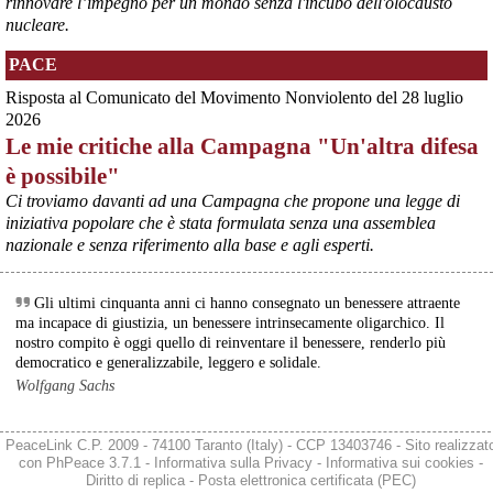
rinnovare l’impegno per un mondo senza l'incubo dell'olocausto
Urso durante l’incontro al Mimit con le imprese dell’indotto: la 
nucleare.
tranche conclusiva del prestito autorizzato dall’Unione europea 
dovrà essere erogata entro il 9 agosto e restituita dal futuro 
PACE
acquirente.
Fonte: Studio100
Risposta al Comunicato del Movimento Nonviolento del 28 luglio
#
ILVA
#
UE
2026
Le mie critiche alla Campagna "Un'altra difesa
@peacelink
 - 
6/8/2026 21:08
è possibile"
Il governatore di Puglia Decaro esce dal vertice al Mimit più 
preoccupato di come era entrato, lamentando l’assenza di certezze 
Ci troviamo davanti ad una Campagna che propone una legge di
sulla procedura di gara e ribadendo la necessità di un ruolo diretto 
iniziativa popolare che è stata formulata senza una assemblea
dello Stato.
nazionale e senza riferimento alla base e agli esperti.
Anche il sindaco di Taranto, Bitetti, chiede un piano industriale 
chiaro, garanzie sulla salute e strumenti di tutela per i lavoratori 
dell’area a freddo. La Provincia parla di un tavolo “senza decisioni”.
Gli ultimi cinquanta anni ci hanno consegnato un benessere attraente
Fonte: Cronache Tarantine 
ma incapace di giustizia, un benessere intrinsecamente oligarchico. Il
#
ILVA
nostro compito è oggi quello di reinventare il benessere, renderlo più
democratico e generalizzabile, leggero e solidale.
@peacelink
 - 
6/8/2026 21:08
Wolfgang Sachs
cronachetarantine.it/index.php
Il ministro ha ribadito che il Governo applicherà la sentenza, ma 
agirà per evitare quella che i sindacati definiscono una “bomba 
PeaceLink C.P. 2009 - 74100 Taranto (Italy) - CCP 13403746 - Sito realizzat
sociale”, tutelando i lavoratori dell’Ilva e dell’indotto e garantendo la 
con
PhPeace 3.7.1
-
Informativa sulla Privacy
-
Informativa sui cookies
-
continuità produttiva degli stabilimenti a valle.
Diritto di replica
-
Posta elettronica certificata (PEC)