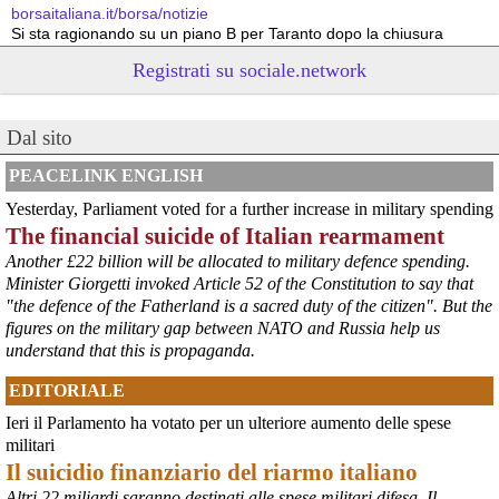
borsaitaliana.it/borsa/notizie
Si sta ragionando su un piano B per Taranto dopo la chiusura 
dell’area a caldo dell’ILVA?
Registrati su sociale.network
#
ILVA
#
Taranto
@peacelink
 - 
6/8/2026 21:41
Dal sito
cronachetarantine.it/index.php
il Governo ha manifestato l’intenzione di predisporre un 
provvedimento straordinario per attenuare le conseguenze 
PEACELINK ENGLISH
economiche e sociali della prevista fermata dell’area a caldo e ha 
Yesterday, Parliament voted for a further increase in military spending
chiesto alle rappresentanze del territorio di formulare proposte 
The financial suicide of Italian rearmament
concrete per definirne i contenuti. Casartigiani valuta positivamente 
questa disponibilità.
Another £22 billion will be allocated to military defence spending.
#
ILVA
#
Taranto
Minister Giorgetti invoked Article 52 of the Constitution to say that
"the defence of the Fatherland is a sacred duty of the citizen". But the
figures on the military gap between NATO and Russia help us
understand that this is propaganda.
EDITORIALE
Ieri il Parlamento ha votato per un ulteriore aumento delle spese
militari
Il suicidio finanziario del riarmo italiano
Altri 22 miliardi saranno destinati alle spese militari difesa. Il