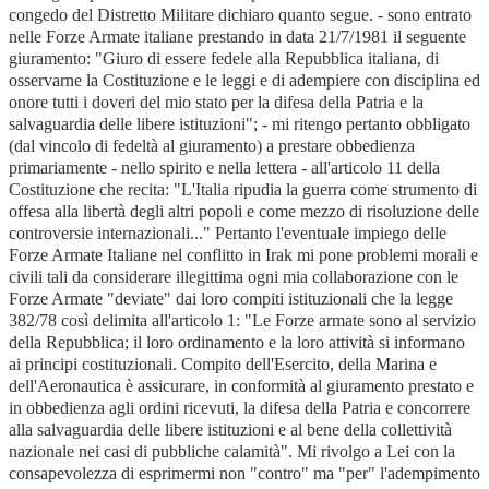
congedo del Distretto Militare dichiaro quanto segue. - sono entrato
nelle Forze Armate italiane prestando in data 21/7/1981 il seguente
giuramento: "Giuro di essere fedele alla Repubblica italiana, di
osservarne la Costituzione e le leggi e di adempiere con disciplina ed
onore tutti i doveri del mio stato per la difesa della Patria e la
salvaguardia delle libere istituzioni"; - mi ritengo pertanto obbligato
(dal vincolo di fedeltà al giuramento) a prestare obbedienza
primariamente - nello spirito e nella lettera - all'articolo 11 della
Costituzione che recita: "L'Italia ripudia la guerra come strumento di
offesa alla libertà degli altri popoli e come mezzo di risoluzione delle
controversie internazionali..." Pertanto l'eventuale impiego delle
Forze Armate Italiane nel conflitto in Irak mi pone problemi morali e
civili tali da considerare illegittima ogni mia collaborazione con le
Forze Armate "deviate" dai loro compiti istituzionali che la legge
382/78 così delimita all'articolo 1: "Le Forze armate sono al servizio
della Repubblica; il loro ordinamento e la loro attività si informano
ai principi costituzionali. Compito dell'Esercito, della Marina e
dell'Aeronautica è assicurare, in conformità al giuramento prestato e
in obbedienza agli ordini ricevuti, la difesa della Patria e concorrere
alla salvaguardia delle libere istituzioni e al bene della collettività
nazionale nei casi di pubbliche calamità". Mi rivolgo a Lei con la
consapevolezza di esprimermi non "contro" ma "per" l'adempimento