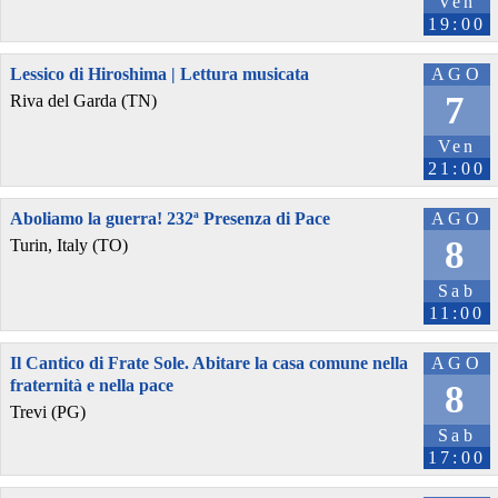
Ven
19:00
Lessico di Hiroshima | Lettura musicata
AGO
7
Riva del Garda (TN)
Ven
21:00
Aboliamo la guerra! 232ª Presenza di Pace
AGO
8
Turin, Italy (TO)
Sab
11:00
Il Cantico di Frate Sole. Abitare la casa comune nella
AGO
fraternità e nella pace
8
Trevi (PG)
Sab
17:00