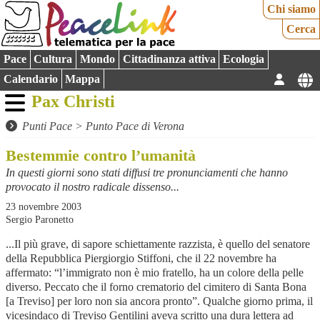
Chi siamo
Cerca
Pace
Cultura
Mondo
Cittadinanza attiva
Ecologia
Calendario
Mappa
Pax Christi
Punti Pace
>
Punto Pace di Verona
Bestemmie contro l’umanità
In questi giorni sono stati diffusi tre pronunciamenti che hanno
provocato il nostro radicale dissenso...
23 novembre 2003
Sergio Paronetto
...Il più grave, di sapore schiettamente razzista, è quello del senatore
della Repubblica Piergiorgio Stiffoni, che il 22 novembre ha
affermato: “l’immigrato non è mio fratello, ha un colore della pelle
diverso. Peccato che il forno crematorio del cimitero di Santa Bona
[a Treviso] per loro non sia ancora pronto”. Qualche giorno prima, il
vicesindaco di Treviso Gentilini aveva scritto una dura lettera ad