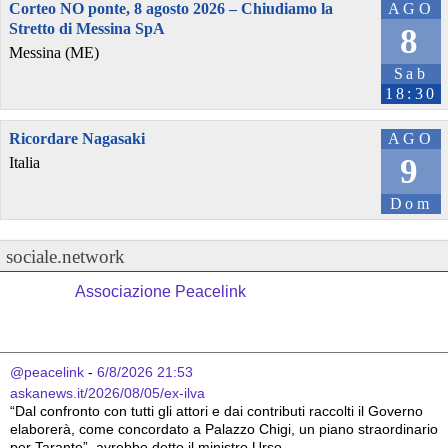
Corteo NO ponte, 8 agosto 2026 – Chiudiamo la
AGO
Stretto di Messina SpA
8
Messina (ME)
Sab
18:30
Ricordare Nagasaki
AGO
9
Italia
Dom
sociale.network
Associazione Peacelink
@peacelink
 - 
6/8/2026 21:53
askanews.it/2026/08/05/ex-ilva
“Dal confronto con tutti gli attori e dai contributi raccolti il Governo 
elaborerà, come concordato a Palazzo Chigi, un piano straordinario 
per Taranto”, avrebbe detto il ministro Urso.