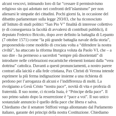
alcuni vescovi, intimando loro di far “cessare il permissivismo
religioso sin qui adottato nei confronti dell’islamismo” per non
alienarsi le simpatie dei cittadini. Pochi giorni fa, in occasione del
dibattito parlamentare sulla legge 293/03, che ha riconosciuto
all’Istituto di studi politici “San Pio V” finalità di interesse collettivo
(e di conseguenza la facoltà di avvalersi di contributi pubblici), il
deputato Federico Bricolo, dopo aver definito la battaglia di Lepanto
(7 ottobre 1571) come “la più grande battaglia navale della storia”,
proponendola come modello di crociata volta a “difendere la nostra
civiltà”, ha attaccato la riforma liturgica voluta da Paolo VI, che – a
suo dire - ha permesso a sacerdoti “sempre più disorientati” di
introdurre nelle celebrazioni eucaristiche elementi lontani dalla “vera
dottrina” cattolica. Davanti a questi pronunciamenti, a nostro parere
contrari alla laicità e alla fede cristiana, Pax Christi di Verona intende
esprimere la più ferma indignazione insieme a una richiesta di
perdono per l’arroganza di alcuni e l’indifferenza di molti. La
rivolgiamo a Gesù Cristo “nostra pace”, novità di vita e profezia di
fraternità. Il suo nome, ci ricorda Isaia, è “Principe della pace”. Il
suo primo saluto dopo la resurrezione è “pace a voi”. Il suo unico
sostanziale annuncio è quello della pace che libera e salva.
Chiediamo che il senatore Stiffoni venga allontanato dal Parlamento
italiano, garante dei principi della nostra Costituzione. Chiediamo