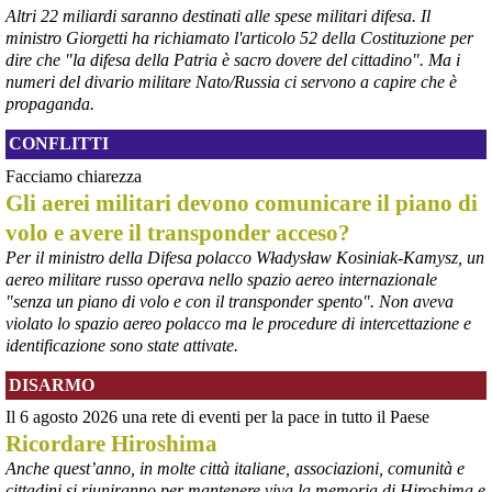
Altri 22 miliardi saranno destinati alle spese militari difesa. Il
ministro Giorgetti ha richiamato l'articolo 52 della Costituzione per
@peacelink
 - 
6/8/2026 21:36
dire che "la difesa della Patria è sacro dovere del cittadino". Ma i
numeri del divario militare Nato/Russia ci servono a capire che è
giornalerossoblu.it/ex-ilva-sc
Nel tavolo convocato al Ministero delle Imprese e del Made in Italy, 
propaganda.
il Governo ha annunciato l’intenzione di predisporre un 
provvedimento straordinario per attenuare le conseguenze 
CONFLITTI
economiche e sociali dello stop dell’area a caldo, invitando le 
Facciamo chiarezza
rappresentanze del territorio a presentare proposte operative.
Gli aerei militari devono comunicare il piano di
#
ILVA
#
Taranto
volo e avere il transponder acceso?
Per il ministro della Difesa polacco Władysław Kosiniak-Kamysz, un
aereo militare russo operava nello spazio aereo internazionale
"senza un piano di volo e con il transponder spento". Non aveva
violato lo spazio aereo polacco ma le procedure di intercettazione e
identificazione sono state attivate.
DISARMO
Il 6 agosto 2026 una rete di eventi per la pace in tutto il Paese
Ricordare Hiroshima
@peacelink
 - 
6/8/2026 21:35
Anche quest’anno, in molte città italiane, associazioni, comunità e
Ultimi cento milioni di euro per l’ex Ilva, poi non saranno più 
cittadini si riuniranno per mantenere viva la memoria di Hiroshima e