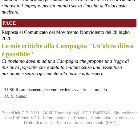
possibili nuovi aiuti di Stato. Lo ha confermato il ministro Adolfo 
rinnovare l’impegno per un mondo senza l'incubo dell'olocausto
Urso durante l’incontro al Mimit con le imprese dell’indotto: la 
nucleare.
tranche conclusiva del prestito autorizzato dall’Unione europea 
dovrà essere erogata entro il 9 agosto e restituita dal futuro 
PACE
acquirente.
Fonte: Studio100
Risposta al Comunicato del Movimento Nonviolento del 28 luglio
#
ILVA
#
UE
2026
Le mie critiche alla Campagna "Un'altra difesa
@peacelink
 - 
6/8/2026 21:08
è possibile"
Il governatore di Puglia Decaro esce dal vertice al Mimit più 
preoccupato di come era entrato, lamentando l’assenza di certezze 
Ci troviamo davanti ad una Campagna che propone una legge di
sulla procedura di gara e ribadendo la necessità di un ruolo diretto 
iniziativa popolare che è stata formulata senza una assemblea
dello Stato.
nazionale e senza riferimento alla base e agli esperti.
Anche il sindaco di Taranto, Bitetti, chiede un piano industriale 
chiaro, garanzie sulla salute e strumenti di tutela per i lavoratori 
dell’area a freddo. La Provincia parla di un tavolo “senza decisioni”.
Sii il cambiamento che vuoi vedere avvenire nel mondo.
Fonte: Cronache Tarantine 
M. K. Gandhi
#
ILVA
@peacelink
 - 
6/8/2026 21:08
PeaceLink C.P. 2009 - 74100 Taranto (Italy) - CCP 13403746 - Sito realizzat
cronachetarantine.it/index.php
con
PhPeace 3.7.1
-
Informativa sulla Privacy
-
Informativa sui cookies
-
Il ministro ha ribadito che il Governo applicherà la sentenza, ma 
Diritto di replica
-
Posta elettronica certificata (PEC)
agirà per evitare quella che i sindacati definiscono una “bomba 
sociale”, tutelando i lavoratori dell’Ilva e dell’indotto e garantendo la 
continuità produttiva degli stabilimenti a valle.