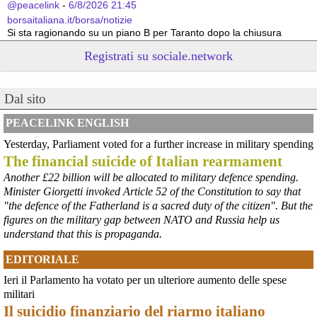
@peacelink
 - 
6/8/2026 21:45
borsaitaliana.it/borsa/notizie
Si sta ragionando su un piano B per Taranto dopo la chiusura 
dell’area a caldo dell’ILVA?
Registrati su sociale.network
#
ILVA
#
Taranto
@peacelink
 - 
6/8/2026 21:41
Dal sito
cronachetarantine.it/index.php
il Governo ha manifestato l’intenzione di predisporre un 
provvedimento straordinario per attenuare le conseguenze 
PEACELINK ENGLISH
economiche e sociali della prevista fermata dell’area a caldo e ha 
Yesterday, Parliament voted for a further increase in military spending
chiesto alle rappresentanze del territorio di formulare proposte 
The financial suicide of Italian rearmament
concrete per definirne i contenuti. Casartigiani valuta positivamente 
questa disponibilità.
Another £22 billion will be allocated to military defence spending.
#
ILVA
#
Taranto
Minister Giorgetti invoked Article 52 of the Constitution to say that
"the defence of the Fatherland is a sacred duty of the citizen". But the
figures on the military gap between NATO and Russia help us
understand that this is propaganda.
EDITORIALE
Ieri il Parlamento ha votato per un ulteriore aumento delle spese
militari
Il suicidio finanziario del riarmo italiano