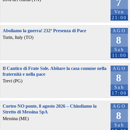
7
Ven
21:00
Aboliamo la guerra! 232ª Presenza di Pace
AGO
8
Turin, Italy (TO)
Sab
11:00
Il Cantico di Frate Sole. Abitare la casa comune nella
AGO
fraternità e nella pace
8
Trevi (PG)
Sab
17:00
Corteo NO ponte, 8 agosto 2026 – Chiudiamo la
AGO
Stretto di Messina SpA
8
Messina (ME)
Sab