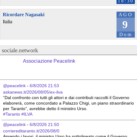
18:30
Ricordare Nagasaki
AGO
9
Italia
Dom
sociale.network
Associazione Peacelink
@peacelink
 - 
6/8/2026 21:53
askanews.it/2026/08/05/ex-ilva
“Dal confronto con tutti gli attori e dai contributi raccolti il Governo 
elaborerà, come concordato a Palazzo Chigi, un piano straordinario 
per Taranto”, avrebbe detto il ministro Urso.
#
Taranto
#
ILVA
@peacelink
 - 
6/8/2026 21:50
corriereditaranto.it/2026/08/0
Aprendo i lavori, il ministro Urso ha sottolineato come il Governo 