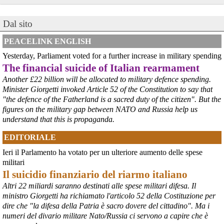
@peacelink
 - 
6/8/2026 21:41
Dal sito
cronachetarantine.it/index.php
il Governo ha manifestato l’intenzione di predisporre un 
provvedimento straordinario per attenuare le conseguenze 
PEACELINK ENGLISH
economiche e sociali della prevista fermata dell’area a caldo e ha 
Yesterday, Parliament voted for a further increase in military spending
chiesto alle rappresentanze del territorio di formulare proposte 
The financial suicide of Italian rearmament
concrete per definirne i contenuti. Casartigiani valuta positivamente 
questa disponibilità.
Another £22 billion will be allocated to military defence spending.
#
ILVA
#
Taranto
Minister Giorgetti invoked Article 52 of the Constitution to say that
"the defence of the Fatherland is a sacred duty of the citizen". But the
figures on the military gap between NATO and Russia help us
understand that this is propaganda.
EDITORIALE
Ieri il Parlamento ha votato per un ulteriore aumento delle spese
militari
Il suicidio finanziario del riarmo italiano
Altri 22 miliardi saranno destinati alle spese militari difesa. Il
ministro Giorgetti ha richiamato l'articolo 52 della Costituzione per
@peacelink
 - 
6/8/2026 21:36
dire che "la difesa della Patria è sacro dovere del cittadino". Ma i
numeri del divario militare Nato/Russia ci servono a capire che è
giornalerossoblu.it/ex-ilva-sc