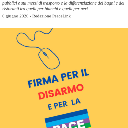
pubblici e sui mezzi di trasporto e la differenziazione dei bagni e dei
ristoranti tra quelli per bianchi e quelli per neri.
6 giugno 2020 - Redazione PeaceLink