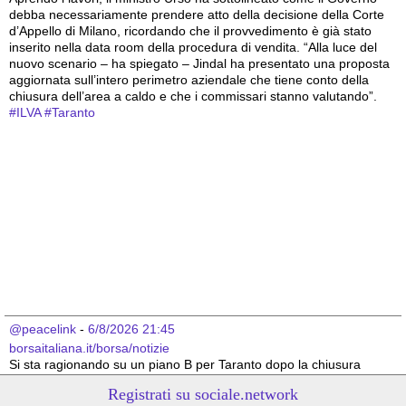
debba necessariamente prendere atto della decisione della Corte 
d’Appello di Milano, ricordando che il provvedimento è già stato 
inserito nella data room della procedura di vendita. “Alla luce del 
nuovo scenario – ha spiegato – Jindal ha presentato una proposta 
aggiornata sull’intero perimetro aziendale che tiene conto della 
chiusura dell’area a caldo e che i commissari stanno valutando”.
#
ILVA
#
Taranto
@peacelink
 - 
6/8/2026 21:45
borsaitaliana.it/borsa/notizie
Si sta ragionando su un piano B per Taranto dopo la chiusura 
dell’area a caldo dell’ILVA?
Registrati su sociale.network
#
ILVA
#
Taranto