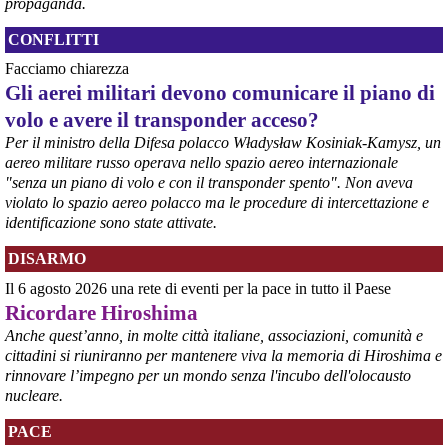
Nel tavolo convocato al Ministero delle Imprese e del Made in Italy, 
propaganda.
il Governo ha annunciato l’intenzione di predisporre un 
provvedimento straordinario per attenuare le conseguenze 
CONFLITTI
economiche e sociali dello stop dell’area a caldo, invitando le 
Facciamo chiarezza
rappresentanze del territorio a presentare proposte operative.
Gli aerei militari devono comunicare il piano di
#
ILVA
#
Taranto
volo e avere il transponder acceso?
Per il ministro della Difesa polacco Władysław Kosiniak-Kamysz, un
aereo militare russo operava nello spazio aereo internazionale
"senza un piano di volo e con il transponder spento". Non aveva
violato lo spazio aereo polacco ma le procedure di intercettazione e
identificazione sono state attivate.
DISARMO
Il 6 agosto 2026 una rete di eventi per la pace in tutto il Paese
Ricordare Hiroshima
@peacelink
 - 
6/8/2026 21:35
Anche quest’anno, in molte città italiane, associazioni, comunità e
Ultimi cento milioni di euro per l’ex Ilva, poi non saranno più 
cittadini si riuniranno per mantenere viva la memoria di Hiroshima e
possibili nuovi aiuti di Stato. Lo ha confermato il ministro Adolfo 
rinnovare l’impegno per un mondo senza l'incubo dell'olocausto
Urso durante l’incontro al Mimit con le imprese dell’indotto: la 
nucleare.
tranche conclusiva del prestito autorizzato dall’Unione europea 
dovrà essere erogata entro il 9 agosto e restituita dal futuro 
PACE
acquirente.