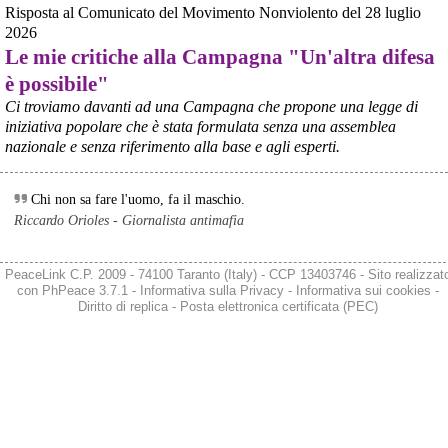
Fonte: Studio100
Risposta al Comunicato del Movimento Nonviolento del 28 luglio
#
ILVA
#
UE
2026
Le mie critiche alla Campagna "Un'altra difesa
@peacelink
 - 
6/8/2026 21:08
è possibile"
Il governatore di Puglia Decaro esce dal vertice al Mimit più 
preoccupato di come era entrato, lamentando l’assenza di certezze 
Ci troviamo davanti ad una Campagna che propone una legge di
sulla procedura di gara e ribadendo la necessità di un ruolo diretto 
iniziativa popolare che è stata formulata senza una assemblea
dello Stato.
nazionale e senza riferimento alla base e agli esperti.
Anche il sindaco di Taranto, Bitetti, chiede un piano industriale 
chiaro, garanzie sulla salute e strumenti di tutela per i lavoratori 
dell’area a freddo. La Provincia parla di un tavolo “senza decisioni”.
Chi non sa fare l'uomo, fa il maschio.
Fonte: Cronache Tarantine 
Riccardo Orioles - Giornalista antimafia
#
ILVA
@peacelink
 - 
6/8/2026 21:08
PeaceLink C.P. 2009 - 74100 Taranto (Italy) - CCP 13403746 - Sito realizzat
cronachetarantine.it/index.php
con
PhPeace 3.7.1
-
Informativa sulla Privacy
-
Informativa sui cookies
-
Il ministro ha ribadito che il Governo applicherà la sentenza, ma 
Diritto di replica
-
Posta elettronica certificata (PEC)
agirà per evitare quella che i sindacati definiscono una “bomba 
sociale”, tutelando i lavoratori dell’Ilva e dell’indotto e garantendo la 
continuità produttiva degli stabilimenti a valle.
#
ILVA