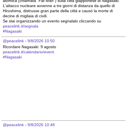
atomica (chiamata "Fat Man") sulla città giapponese di Nagasaki. 
L'attacco nucleare avvenne a tre giorni di distanza da quello di 
Hiroshima, distrusse gran parte della città e causò la morte di 
decine di migliaia di civili.
Se stai organizzando un evento segnalalo cliccando su 
peacelink.it/segnala
#
Nagasaki
@peacelink
 - 
9/8/2026 10:50
Ricordare Nagasaki: 9 agosto 
peacelink.it/calendario/event.
#
Nagasaki
@peacelink
 - 
9/8/2026 10:48