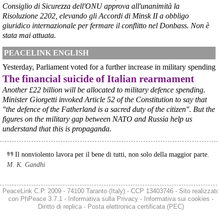
Consiglio di Sicurezza dell'ONU approva all'unanimità la
Risoluzione 2202, elevando gli Accordi di Minsk II a obbligo
giuridico internazionale per fermare il conflitto nel Donbass. Non è
stata mai attuata.
PEACELINK ENGLISH
Yesterday, Parliament voted for a further increase in military spending
The financial suicide of Italian rearmament
Another £22 billion will be allocated to military defence spending.
@peacelink
 - 
8/8/2026 9:16
Minister Giorgetti invoked Article 52 of the Constitution to say that
L'OPAC SBN (Online Public Access Catalogue del Servizio 
"the defence of the Fatherland is a sacred duty of the citizen". But the
Bibliotecario Nazionale) è il catalogo collettivo che raccoglie il 
figures on the military gap between NATO and Russia help us
patrimonio di oltre 7.500 biblioteche italiane (statali, universitarie, di 
understand that this is propaganda.
enti locali, scolastiche e di istituzioni pubbliche e private).
È lo strumento principale in Italia per cercare un libro, una rivista o 
un altro documento e scoprire in quale biblioteca si trova.
Il nonviolento lavora per il bene di tutti, non solo della maggior parte.
#
libri
#
cultura
M. K. Gandhi
@peacelink
 - 
8/8/2026 9:00
L'Opac SBN 
opac.sbn.it/
 è una risorsa gestita interamente dalle 
PeaceLink C.P. 2009 - 74100 Taranto (Italy) - CCP 13403746 - Sito realizzat
biblioteche pubbliche.
con
PhPeace 3.7.1
-
Informativa sulla Privacy
-
Informativa sui cookies
-
#
cultura
#
libri
Diritto di replica
-
Posta elettronica certificata (PEC)