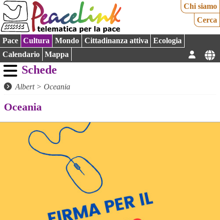
Chi siamo
Cerca
Pace
Cultura
Mondo
Cittadinanza attiva
Ecologia
Calendario
Mappa
Schede
Albert
>
Oceania
Oceania