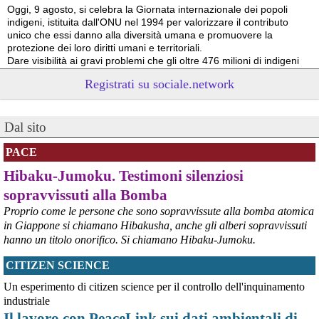
Oggi, 9 agosto, si celebra la Giornata internazionale dei popoli 
indigeni, istituita dall'ONU nel 1994 per valorizzare il contributo 
unico che essi danno alla diversità umana e promuovere la 
protezione dei loro diritti umani e territoriali.
Dare visibilità ai gravi problemi che gli oltre 476 milioni di indigeni 
devono affrontare a causa delle azioni predatorie altrui è 
Registrati su sociale.network
necessario per il loro futuro. 
Survival International info@survival.it
#
dirittiglobali
#
dirittiumani
Dal sito
@peacelink
 - 
9/8/2026 10:46
Da Luisa Morgantini, presidente di AssopacePalestina (per contatti: 
PACE
lmorgantiniassopace@gmail.com)
Hibaku-Jumoku. Testimoni silenziosi
A Supino, in provincia di Frosinone, al centro di AssopacePalestina 
"Bab el Sham" (la  porta del sole), dal 16 al 23 agosto 2026, 60 
sopravvissuti alla Bomba
studentesse e studenti di Gaza, che hanno avuto scholarship da 
Proprio come le persone che sono sopravvissute alla bomba atomica
diverse Universita' italiane, si incontreranno per conoscersi, 
in Giappone si chiamano Hibakusha, anche gli alberi sopravvissuti
scambiare idee, essere di reciproco aiuto, per condividere la loro 
hanno un titolo onorifico. Si chiamano Hibaku-Jumoku.
situazione, i bisogni e le necessita'.
#
dirittiglobali
#
Palestina
CITIZEN SCIENCE
@peacelink
 - 
9/8/2026 10:43
Un esperimento di citizen science per il controllo dell'inquinamento
Ivrea, 232° Presidio per la Pace di Sabato 8° agosto 2026 - Report 
industriale
fotografico
Il lavoro con PeaceLink sui dati ambientali di
#
pace
#
pcknews
#
Ivrea