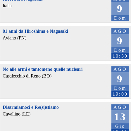
9
Italia
Dom
81 anni da Hiroshima e Nagasaki
AGO
9
Aviano (PN)
Dom
10:30
No alle armi e tantomeno quelle nucleari
AGO
9
Casalecchio di Reno (BO)
Dom
19:00
Disarmiamoci e Re(si)stiamo
AGO
13
Cavallino (LE)
Gio