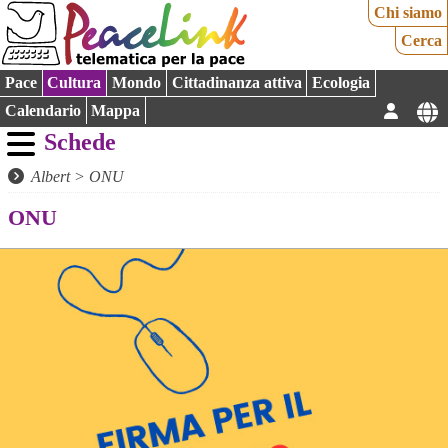
Chi siamo
Cerca
Pace
Cultura
Mondo
Cittadinanza attiva
Ecologia
Calendario
Mappa
Schede
Albert
>
ONU
ONU