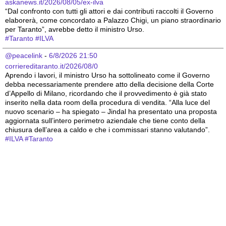
askanews.it/2026/08/05/ex-ilva
“Dal confronto con tutti gli attori e dai contributi raccolti il Governo 
elaborerà, come concordato a Palazzo Chigi, un piano straordinario 
per Taranto”, avrebbe detto il ministro Urso.
#
Taranto
#
ILVA
@peacelink
 - 
6/8/2026 21:50
corriereditaranto.it/2026/08/0
Aprendo i lavori, il ministro Urso ha sottolineato come il Governo 
debba necessariamente prendere atto della decisione della Corte 
d’Appello di Milano, ricordando che il provvedimento è già stato 
inserito nella data room della procedura di vendita. “Alla luce del 
nuovo scenario – ha spiegato – Jindal ha presentato una proposta 
aggiornata sull’intero perimetro aziendale che tiene conto della 
chiusura dell’area a caldo e che i commissari stanno valutando”.
#
ILVA
#
Taranto