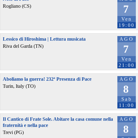
7
Rogliano (CS)
Ven
19:00
Lessico di Hiroshima | Lettura musicata
AGO
7
Riva del Garda (TN)
Ven
21:00
Aboliamo la guerra! 232ª Presenza di Pace
AGO
8
Turin, Italy (TO)
Sab
11:00
Il Cantico di Frate Sole. Abitare la casa comune nella
AGO
fraternità e nella pace
8
Trevi (PG)