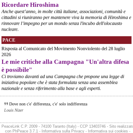
Ricordare Hiroshima
@peacelink
 - 
6/8/2026 21:35
Anche quest’anno, in molte città italiane, associazioni, comunità e
Ultimi cento milioni di euro per l’ex Ilva, poi non saranno più 
cittadini si riuniranno per mantenere viva la memoria di Hiroshima e
possibili nuovi aiuti di Stato. Lo ha confermato il ministro Adolfo 
rinnovare l’impegno per un mondo senza l'incubo dell'olocausto
Urso durante l’incontro al Mimit con le imprese dell’indotto: la 
nucleare.
tranche conclusiva del prestito autorizzato dall’Unione europea 
dovrà essere erogata entro il 9 agosto e restituita dal futuro 
PACE
acquirente.
Fonte: Studio100
Risposta al Comunicato del Movimento Nonviolento del 28 luglio
#
ILVA
#
UE
2026
Le mie critiche alla Campagna "Un'altra difesa
@peacelink
 - 
6/8/2026 21:08
è possibile"
Il governatore di Puglia Decaro esce dal vertice al Mimit più 
preoccupato di come era entrato, lamentando l’assenza di certezze 
Ci troviamo davanti ad una Campagna che propone una legge di
sulla procedura di gara e ribadendo la necessità di un ruolo diretto 
iniziativa popolare che è stata formulata senza una assemblea
dello Stato.
nazionale e senza riferimento alla base e agli esperti.
Anche il sindaco di Taranto, Bitetti, chiede un piano industriale 
chiaro, garanzie sulla salute e strumenti di tutela per i lavoratori 
dell’area a freddo. La Provincia parla di un tavolo “senza decisioni”.
Dove non c'e' differenza, c'e' solo indifferenza
Fonte: Cronache Tarantine 
Louis Nizer
#
ILVA
@peacelink
 - 
6/8/2026 21:08
PeaceLink C.P. 2009 - 74100 Taranto (Italy) - CCP 13403746 - Sito realizzat
cronachetarantine.it/index.php
con
PhPeace 3.7.1
-
Informativa sulla Privacy
-
Informativa sui cookies
-