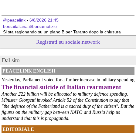
@peacelink
 - 
6/8/2026 21:45
borsaitaliana.it/borsa/notizie
Si sta ragionando su un piano B per Taranto dopo la chiusura 
dell’area a caldo dell’ILVA?
Registrati su sociale.network
#
ILVA
#
Taranto
@peacelink
 - 
6/8/2026 21:41
Dal sito
cronachetarantine.it/index.php
il Governo ha manifestato l’intenzione di predisporre un 
provvedimento straordinario per attenuare le conseguenze 
PEACELINK ENGLISH
economiche e sociali della prevista fermata dell’area a caldo e ha 
Yesterday, Parliament voted for a further increase in military spending
chiesto alle rappresentanze del territorio di formulare proposte 
The financial suicide of Italian rearmament
concrete per definirne i contenuti. Casartigiani valuta positivamente 
questa disponibilità.
Another £22 billion will be allocated to military defence spending.
#
ILVA
#
Taranto
Minister Giorgetti invoked Article 52 of the Constitution to say that
"the defence of the Fatherland is a sacred duty of the citizen". But the
figures on the military gap between NATO and Russia help us
understand that this is propaganda.
EDITORIALE