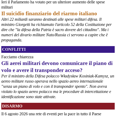
Ieri il Parlamento ha votato per un ulteriore aumento delle spese
militari
Il suicidio finanziario del riarmo italiano
Altri 22 miliardi saranno destinati alle spese militari difesa. Il
ministro Giorgetti ha richiamato l'articolo 52 della Costituzione per
@peacelink
 - 
6/8/2026 21:36
dire che "la difesa della Patria è sacro dovere del cittadino". Ma i
numeri del divario militare Nato/Russia ci servono a capire che è
giornalerossoblu.it/ex-ilva-sc
Nel tavolo convocato al Ministero delle Imprese e del Made in Italy, 
propaganda.
il Governo ha annunciato l’intenzione di predisporre un 
provvedimento straordinario per attenuare le conseguenze 
CONFLITTI
economiche e sociali dello stop dell’area a caldo, invitando le 
Facciamo chiarezza
rappresentanze del territorio a presentare proposte operative.
Gli aerei militari devono comunicare il piano di
#
ILVA
#
Taranto
volo e avere il transponder acceso?
Per il ministro della Difesa polacco Władysław Kosiniak-Kamysz, un
aereo militare russo operava nello spazio aereo internazionale
"senza un piano di volo e con il transponder spento". Non aveva
violato lo spazio aereo polacco ma le procedure di intercettazione e
identificazione sono state attivate.
DISARMO
Il 6 agosto 2026 una rete di eventi per la pace in tutto il Paese