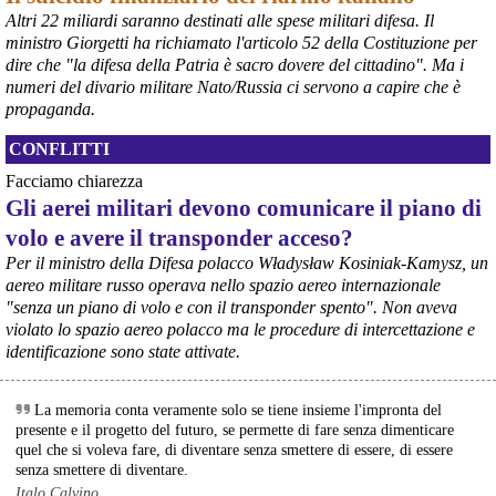
Altri 22 miliardi saranno destinati alle spese militari difesa. Il
@peacelink
 - 
6/8/2026 21:35
ministro Giorgetti ha richiamato l'articolo 52 della Costituzione per
Ultimi cento milioni di euro per l’ex Ilva, poi non saranno più 
dire che "la difesa della Patria è sacro dovere del cittadino". Ma i
possibili nuovi aiuti di Stato. Lo ha confermato il ministro Adolfo 
numeri del divario militare Nato/Russia ci servono a capire che è
Urso durante l’incontro al Mimit con le imprese dell’indotto: la 
propaganda.
tranche conclusiva del prestito autorizzato dall’Unione europea 
dovrà essere erogata entro il 9 agosto e restituita dal futuro 
CONFLITTI
acquirente.
Fonte: Studio100
Facciamo chiarezza
#
ILVA
#
UE
Gli aerei militari devono comunicare il piano di
volo e avere il transponder acceso?
@peacelink
 - 
6/8/2026 21:08
Il governatore di Puglia Decaro esce dal vertice al Mimit più 
Per il ministro della Difesa polacco Władysław Kosiniak-Kamysz, un
preoccupato di come era entrato, lamentando l’assenza di certezze 
aereo militare russo operava nello spazio aereo internazionale
sulla procedura di gara e ribadendo la necessità di un ruolo diretto 
"senza un piano di volo e con il transponder spento". Non aveva
dello Stato.
violato lo spazio aereo polacco ma le procedure di intercettazione e
Anche il sindaco di Taranto, Bitetti, chiede un piano industriale 
identificazione sono state attivate.
chiaro, garanzie sulla salute e strumenti di tutela per i lavoratori 
dell’area a freddo. La Provincia parla di un tavolo “senza decisioni”.
Fonte: Cronache Tarantine 
La memoria conta veramente solo se tiene insieme l'impronta del
#
ILVA
presente e il progetto del futuro, se permette di fare senza dimenticare
quel che si voleva fare, di diventare senza smettere di essere, di essere
@peacelink
 - 
6/8/2026 21:08
senza smettere di diventare.
cronachetarantine.it/index.php
Italo Calvino