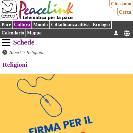
Chi siamo
Cerca
Pace
Cultura
Mondo
Cittadinanza attiva
Ecologia
Calendario
Mappa
Schede
Albert
>
Religioni
Religioni