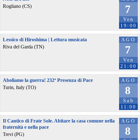
7
Rogliano (CS)
Ven
19:00
Lessico di Hiroshima | Lettura musicata
AGO
7
Riva del Garda (TN)
Ven
21:00
Aboliamo la guerra! 232ª Presenza di Pace
AGO
8
Turin, Italy (TO)
Sab
11:00
Il Cantico di Frate Sole. Abitare la casa comune nella
AGO
fraternità e nella pace
8
Trevi (PG)