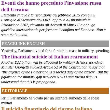
Eventi che hanno preceduto l'invasione russa
dell'Ucraina
Elemento chiave è la risoluzione del febbraio 2015 con cui il
Consiglio di Sicurezza dell'ONU approva all'unanimità la
Risoluzione 2202, elevando gli Accordi di Minsk II a obbligo
@peacelink
 - 
6/8/2026 21:36
giuridico internazionale per fermare il conflitto nel Donbass. Non è
giornalerossoblu.it/ex-ilva-sc
stata mai attuata.
Nel tavolo convocato al Ministero delle Imprese e del Made in Italy, 
il Governo ha annunciato l’intenzione di predisporre un 
PEACELINK ENGLISH
provvedimento straordinario per attenuare le conseguenze 
Yesterday, Parliament voted for a further increase in military spending
economiche e sociali dello stop dell’area a caldo, invitando le 
rappresentanze del territorio a presentare proposte operative.
The financial suicide of Italian rearmament
#
ILVA
#
Taranto
Another £22 billion will be allocated to military defence spending.
Minister Giorgetti invoked Article 52 of the Constitution to say that
"the defence of the Fatherland is a sacred duty of the citizen". But the
figures on the military gap between NATO and Russia help us
understand that this is propaganda.
EDITORIALE
Ieri il Parlamento ha votato per un ulteriore aumento delle spese
militari
Il suicidio finanziario del riarmo italiano