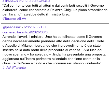
askanews.it/2026/08/05/ex-ilva
“Dal confronto con tutti gli attori e dai contributi raccolti il Governo 
elaborerà, come concordato a Palazzo Chigi, un piano straordinario 
per Taranto”, avrebbe detto il ministro Urso.
#
Taranto
#
ILVA
@peacelink
 - 
6/8/2026 21:50
corriereditaranto.it/2026/08/0
Aprendo i lavori, il ministro Urso ha sottolineato come il Governo 
debba necessariamente prendere atto della decisione della Corte 
d’Appello di Milano, ricordando che il provvedimento è già stato 
inserito nella data room della procedura di vendita. “Alla luce del 
nuovo scenario – ha spiegato – Jindal ha presentato una proposta 
aggiornata sull’intero perimetro aziendale che tiene conto della 
chiusura dell’area a caldo e che i commissari stanno valutando”.
#
ILVA
#
Taranto