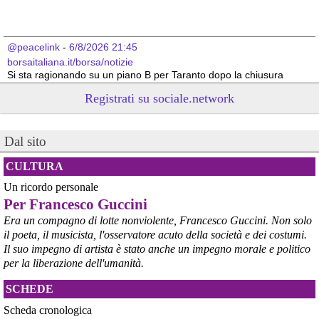
@peacelink
 - 
6/8/2026 21:45
borsaitaliana.it/borsa/notizie
Si sta ragionando su un piano B per Taranto dopo la chiusura 
dell’area a caldo dell’ILVA?
Registrati su sociale.network
#
ILVA
#
Taranto
@peacelink
 - 
6/8/2026 21:41
Dal sito
cronachetarantine.it/index.php
il Governo ha manifestato l’intenzione di predisporre un 
provvedimento straordinario per attenuare le conseguenze 
CULTURA
economiche e sociali della prevista fermata dell’area a caldo e ha 
Un ricordo personale
chiesto alle rappresentanze del territorio di formulare proposte 
Per Francesco Guccini
concrete per definirne i contenuti. Casartigiani valuta positivamente 
questa disponibilità.
Era un compagno di lotte nonviolente, Francesco Guccini. Non solo
#
ILVA
#
Taranto
il poeta, il musicista, l'osservatore acuto della società e dei costumi.
Il suo impegno di artista è stato anche un impegno morale e politico
per la liberazione dell'umanità.
SCHEDE
Scheda cronologica