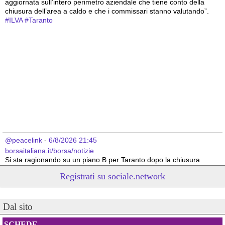
aggiornata sull’intero perimetro aziendale che tiene conto della 
chiusura dell’area a caldo e che i commissari stanno valutando”.
#
ILVA
#
Taranto
@peacelink
 - 
6/8/2026 21:45
borsaitaliana.it/borsa/notizie
Si sta ragionando su un piano B per Taranto dopo la chiusura 
dell’area a caldo dell’ILVA?
Registrati su sociale.network
#
ILVA
#
Taranto
@peacelink
 - 
6/8/2026 21:41
Dal sito
cronachetarantine.it/index.php
il Governo ha manifestato l’intenzione di predisporre un 
provvedimento straordinario per attenuare le conseguenze 
SCHEDE