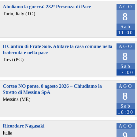
Aboliamo la guerra! 232ª Presenza di Pace
AGO
8
Turin, Italy (TO)
Sab
11:00
Il Cantico di Frate Sole. Abitare la casa comune nella
AGO
fraternità e nella pace
8
Trevi (PG)
Sab
17:00
Corteo NO ponte, 8 agosto 2026 – Chiudiamo la
AGO
Stretto di Messina SpA
8
Messina (ME)
Sab
18:30
Ricordare Nagasaki
AGO
9
Italia