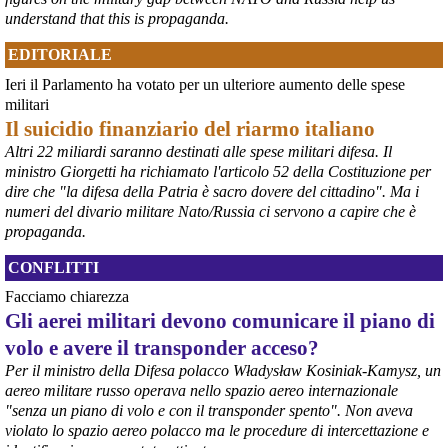
#
ILVA
#
Taranto
understand that this is propaganda.
EDITORIALE
Ieri il Parlamento ha votato per un ulteriore aumento delle spese
militari
Il suicidio finanziario del riarmo italiano
Altri 22 miliardi saranno destinati alle spese militari difesa. Il
ministro Giorgetti ha richiamato l'articolo 52 della Costituzione per
dire che "la difesa della Patria è sacro dovere del cittadino". Ma i
numeri del divario militare Nato/Russia ci servono a capire che è
propaganda.
@peacelink
 - 
6/8/2026 21:35
CONFLITTI
Ultimi cento milioni di euro per l’ex Ilva, poi non saranno più 
possibili nuovi aiuti di Stato. Lo ha confermato il ministro Adolfo 
Facciamo chiarezza
Urso durante l’incontro al Mimit con le imprese dell’indotto: la 
Gli aerei militari devono comunicare il piano di
tranche conclusiva del prestito autorizzato dall’Unione europea 
dovrà essere erogata entro il 9 agosto e restituita dal futuro 
volo e avere il transponder acceso?
acquirente.
Per il ministro della Difesa polacco Władysław Kosiniak-Kamysz, un
Fonte: Studio100
aereo militare russo operava nello spazio aereo internazionale
#
ILVA
#
UE
"senza un piano di volo e con il transponder spento". Non aveva
@peacelink
 - 
6/8/2026 21:08
violato lo spazio aereo polacco ma le procedure di intercettazione e