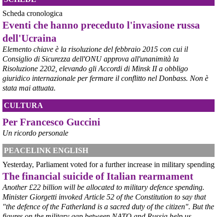
economiche e sociali della prevista fermata dell’area a caldo e ha 
Scheda cronologica
chiesto alle rappresentanze del territorio di formulare proposte 
Eventi che hanno preceduto l'invasione russa
concrete per definirne i contenuti. Casartigiani valuta positivamente 
questa disponibilità.
dell'Ucraina
#
ILVA
#
Taranto
Elemento chiave è la risoluzione del febbraio 2015 con cui il
Consiglio di Sicurezza dell'ONU approva all'unanimità la
Risoluzione 2202, elevando gli Accordi di Minsk II a obbligo
giuridico internazionale per fermare il conflitto nel Donbass. Non è
stata mai attuata.
CULTURA
Per Francesco Guccini
Un ricordo personale
PEACELINK ENGLISH
@peacelink
 - 
6/8/2026 21:36
Yesterday, Parliament voted for a further increase in military spending
giornalerossoblu.it/ex-ilva-sc
The financial suicide of Italian rearmament
Nel tavolo convocato al Ministero delle Imprese e del Made in Italy, 
il Governo ha annunciato l’intenzione di predisporre un 
Another £22 billion will be allocated to military defence spending.
provvedimento straordinario per attenuare le conseguenze 
Minister Giorgetti invoked Article 52 of the Constitution to say that
economiche e sociali dello stop dell’area a caldo, invitando le 
"the defence of the Fatherland is a sacred duty of the citizen". But the
rappresentanze del territorio a presentare proposte operative.
figures on the military gap between NATO and Russia help us