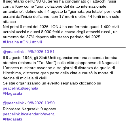
Il segretario dell'ONU Guterres ha condannato gli attacchi russi 
contro Kiev come "una violazione del diritto internazionale 
umanitario", definendo il 4 agosto la "giornata più letale" per i civili 
ucraini dall'inizio dell'anno, con 17 morti e oltre 44 feriti in un solo 
attacco .
Nei primi 6 mesi del 2026, l'ONU ha confermato quasi 1.400 civili 
ucraini uccisi e quasi 8.000 feriti a causa degli attacchi russi , un 
aumento del 37% rispetto allo stesso periodo del 2025 
#
Ucraina
#
ONU
#
civili
@peacelink
 - 
9/8/2026 10:51
Il 9 agosto 1945, gli Stati Uniti sganciarono una seconda bomba 
atomica (chiamata "Fat Man") sulla città giapponese di Nagasaki. 
L'attacco nucleare avvenne a tre giorni di distanza da quello di 
Hiroshima, distrusse gran parte della città e causò la morte di 
decine di migliaia di civili.
Se stai organizzando un evento segnalalo cliccando su 
peacelink.it/segnala
#
Nagasaki
@peacelink
 - 
9/8/2026 10:50
Ricordare Nagasaki: 9 agosto 
peacelink.it/calendario/event.
#
Nagasaki