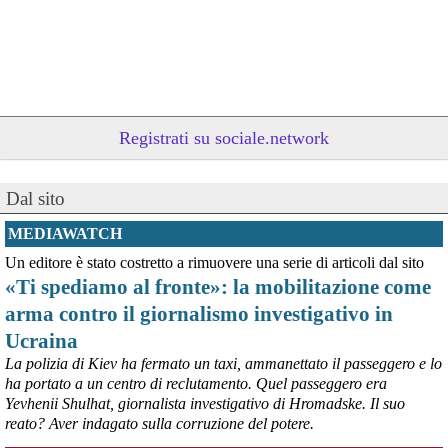
Registrati su sociale.network
Dal sito
@peacelink
 - 
9/8/2026 10:48
Oggi, 9 agosto, si celebra la Giornata internazionale dei popoli 
MEDIAWATCH
indigeni, istituita dall'ONU nel 1994 per valorizzare il contributo 
Un editore è stato costretto a rimuovere una serie di articoli dal sito
unico che essi danno alla diversità umana e promuovere la 
«Ti spediamo al fronte»: la mobilitazione come
protezione dei loro diritti umani e territoriali.
Dare visibilità ai gravi problemi che gli oltre 476 milioni di indigeni 
arma contro il giornalismo investigativo in
devono affrontare a causa delle azioni predatorie altrui è 
Ucraina
necessario per il loro futuro. 
Survival International info@survival.it
La polizia di Kiev ha fermato un taxi, ammanettato il passeggero e lo
#
dirittiglobali
#
dirittiumani
ha portato a un centro di reclutamento. Quel passeggero era
Yevhenii Shulhat, giornalista investigativo di Hromadske. Il suo
@peacelink
 - 
9/8/2026 10:46
reato? Aver indagato sulla corruzione del potere.
Da Luisa Morgantini, presidente di AssopacePalestina (per contatti: 