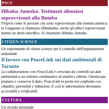
lmorgantiniassopace@gmail.com)
PACE
A Supino, in provincia di Frosinone, al centro di AssopacePalestina 
"Bab el Sham" (la  porta del sole), dal 16 al 23 agosto 2026, 60 
Hibaku-Jumoku. Testimoni silenziosi
studentesse e studenti di Gaza, che hanno avuto scholarship da 
sopravvissuti alla Bomba
diverse Universita' italiane, si incontreranno per conoscersi, 
scambiare idee, essere di reciproco aiuto, per condividere la loro 
Proprio come le persone che sono sopravvissute alla bomba atomica
situazione, i bisogni e le necessita'.
in Giappone si chiamano Hibakusha, anche gli alberi sopravvissuti
#
dirittiglobali
#
Palestina
hanno un titolo onorifico. Si chiamano Hibaku-Jumoku.
@peacelink
 - 
9/8/2026 10:43
CITIZEN SCIENCE
Ivrea, 232° Presidio per la Pace di Sabato 8° agosto 2026 - Report 
Un esperimento di citizen science per il controllo dell'inquinamento
fotografico
#
pace
#
pcknews
#
Ivrea
industriale
Il lavoro con PeaceLink sui dati ambientali di
Taranto
La collaborazione con PeaceLink è cresciuta da controlli sui dati
ambientali a un sistema continuativo di analisi e allerta. Omniscope
prepara e conserva il dato; PeaceLink lo porta nel confronto con
cittadini, giornalisti e istituzioni. E così le informazioni diventano
accessibili e verificabili.
CULTURA
Un ricordo personale