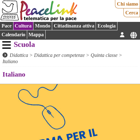
Chi siamo
Cerca
Pace
Cultura
Mondo
Cittadinanza attiva
Ecologia
Calendario
Mappa
Scuola
Didattica
>
Didattica per competenze
>
Quinta classe
>
Italiano
Italiano