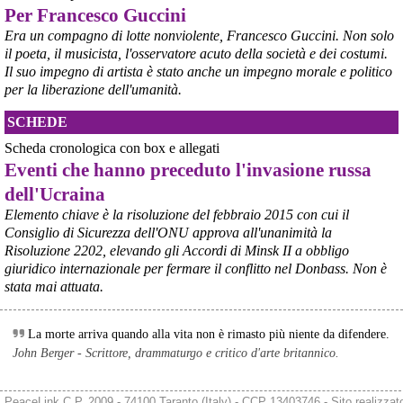
Per Francesco Guccini
Era un compagno di lotte nonviolente, Francesco Guccini. Non solo
il poeta, il musicista, l'osservatore acuto della società e dei costumi.
Il suo impegno di artista è stato anche un impegno morale e politico
per la liberazione dell'umanità.
SCHEDE
Scheda cronologica con box e allegati
Eventi che hanno preceduto l'invasione russa
dell'Ucraina
Elemento chiave è la risoluzione del febbraio 2015 con cui il
Consiglio di Sicurezza dell'ONU approva all'unanimità la
Risoluzione 2202, elevando gli Accordi di Minsk II a obbligo
giuridico internazionale per fermare il conflitto nel Donbass. Non è
stata mai attuata.
La morte arriva quando alla vita non è rimasto più niente da difendere.
John Berger - Scrittore, drammaturgo e critico d'arte britannico.
@peacelink
 - 
8/8/2026 9:16
L'OPAC SBN (Online Public Access Catalogue del Servizio 
PeaceLink C.P. 2009 - 74100 Taranto (Italy) - CCP 13403746 - Sito realizzat