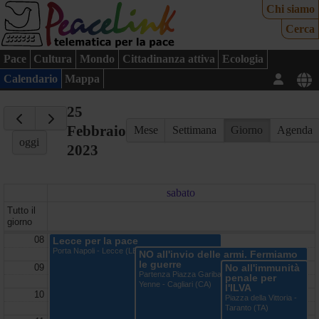
Chi siamo
Cerca
Pace
Cultura
Mondo
Cittadinanza attiva
Ecologia
Calendario
Mappa
25
Febbraio
Mese
Settimana
Giorno
Agenda
oggi
2023
sabato
Tutto il
giorno
08
Lecce per la pace
Porta Napoli - Lecce (LE)
NO all'invio delle armi. Fermiamo
le guerre
09
No all'immunità
Partenza Piazza Garibaldi corteo fino in piazza
penale per
Yenne - Cagliari (CA)
l'ILVA
10
Piazza della Vittoria -
Taranto (TA)