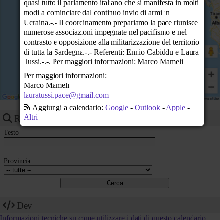
quasi tutto il parlamento italiano che si manifesta in molti
23
modi a cominciare dal continuo invio di armi in
Ucraina.-.- Il coordinamento prepariamo la pace riunisce
numerose associazioni impegnate nel pacifismo e nel
contrasto e opposizione alla militarizzazione del territorio
di tutta la Sardegna.-.- Referenti: Ennio Cabiddu e Laura
Tussi.-.-. Per maggiori informazioni: Marco Mameli
Per maggiori informazioni:
Marco Mameli
lauratussi.pace@gmail.com
Aggiungi a calendario:
Google
-
Outlook
-
Apple
-
Altri
Ricerca eventi
Testo
Provincia
Dev
Informazioni tecniche su come utilizzare i dati di questo calendario