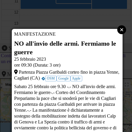
11
12
13
MANIFESTAZIONE
14
Marcia costituzionale
per la pace
Fermiamo la guerra in
NO all'invio delle armi. Fermiamo le
VIA PADRE MATTEO D'AGNONE -
Ucraina!
15
Opposizione alla guerra
Segnalazione evento
SAN SEVERO (FG)
Piazza del Plebiscito - Ancona (AN)
in Ucraina. Con MONI
guerre
OVADIA e ALEX
Contribuisci al calendario di PeaceLink inviando la segnalazione di
16
Una
ZANOTELLI
25 febbraio 2023
un evento
consolle
Fiaccolata - La pace è la
Pantheon di Roma - ROMA (RM)
ore 09:30 (Durata: 3 ore)
per la PACE
vittoria di cui abbiamo
17
Via Cavour -
bisogno!
Partenza Piazza Garibaldi corteo fino in piazza Yenne,
Mappa
Bra (CN)
Piazza Duomo - Trento (TN)
Cagliari (CA)
OSM
Google
Apple
18
Sabato 25 febbraio ore 9.30 -.- NO all'invio delle armi.
19
Fermiamo le guerre-.- Corteo del Coordinamento
Prepariamo la pace che si snoderà per le vie di Cagliari
20
con partenza da piazza Garibaldi per arrivare in piazza
Yenne.-.- La manifestazione è dichiaratamente a
21
sostegno della mobilitazione indetta dai lavoratori Calp
di Genova e La Spezia contro il traffico di armi e
22
ovviamente contro la politica bellicista del governo e di