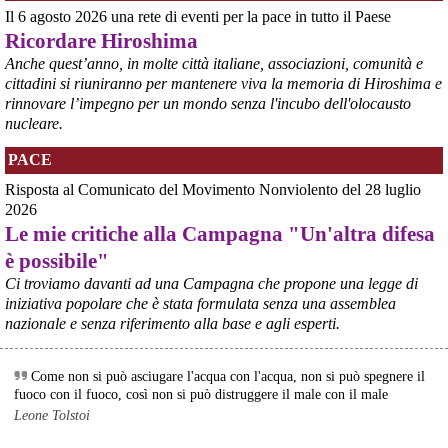
Il 6 agosto 2026 una rete di eventi per la pace in tutto il Paese
Ricordare Hiroshima
@peacelink
 - 
6/8/2026 21:35
Anche quest’anno, in molte città italiane, associazioni, comunità e
Ultimi cento milioni di euro per l’ex Ilva, poi non saranno più 
cittadini si riuniranno per mantenere viva la memoria di Hiroshima e
possibili nuovi aiuti di Stato. Lo ha confermato il ministro Adolfo 
rinnovare l’impegno per un mondo senza l'incubo dell'olocausto
Urso durante l’incontro al Mimit con le imprese dell’indotto: la 
nucleare.
tranche conclusiva del prestito autorizzato dall’Unione europea 
dovrà essere erogata entro il 9 agosto e restituita dal futuro 
PACE
acquirente.
Fonte: Studio100
Risposta al Comunicato del Movimento Nonviolento del 28 luglio
#
ILVA
#
UE
2026
Le mie critiche alla Campagna "Un'altra difesa
@peacelink
 - 
6/8/2026 21:08
è possibile"
Il governatore di Puglia Decaro esce dal vertice al Mimit più 
preoccupato di come era entrato, lamentando l’assenza di certezze 
Ci troviamo davanti ad una Campagna che propone una legge di
sulla procedura di gara e ribadendo la necessità di un ruolo diretto 
iniziativa popolare che è stata formulata senza una assemblea
dello Stato.
nazionale e senza riferimento alla base e agli esperti.
Anche il sindaco di Taranto, Bitetti, chiede un piano industriale 
chiaro, garanzie sulla salute e strumenti di tutela per i lavoratori 
dell’area a freddo. La Provincia parla di un tavolo “senza decisioni”.
Come non si può asciugare l'acqua con l'acqua, non si può spegnere il
Fonte: Cronache Tarantine 
fuoco con il fuoco, così non si può distruggere il male con il male
#
ILVA
Leone Tolstoi
@peacelink
 - 
6/8/2026 21:08