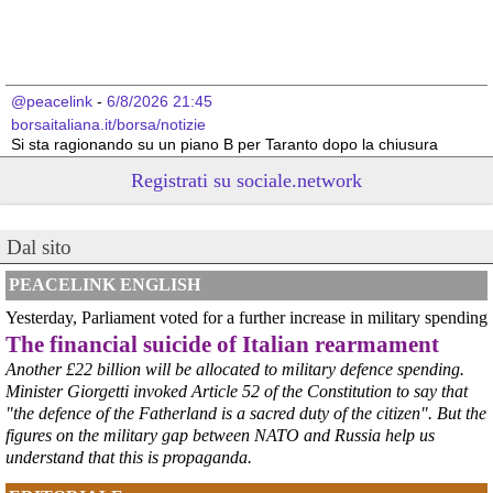
@peacelink
 - 
6/8/2026 21:45
borsaitaliana.it/borsa/notizie
Si sta ragionando su un piano B per Taranto dopo la chiusura 
dell’area a caldo dell’ILVA?
Registrati su sociale.network
#
ILVA
#
Taranto
@peacelink
 - 
6/8/2026 21:41
Dal sito
cronachetarantine.it/index.php
il Governo ha manifestato l’intenzione di predisporre un 
provvedimento straordinario per attenuare le conseguenze 
PEACELINK ENGLISH
economiche e sociali della prevista fermata dell’area a caldo e ha 
Yesterday, Parliament voted for a further increase in military spending
chiesto alle rappresentanze del territorio di formulare proposte 
The financial suicide of Italian rearmament
concrete per definirne i contenuti. Casartigiani valuta positivamente 
questa disponibilità.
Another £22 billion will be allocated to military defence spending.
#
ILVA
#
Taranto
Minister Giorgetti invoked Article 52 of the Constitution to say that
"the defence of the Fatherland is a sacred duty of the citizen". But the
figures on the military gap between NATO and Russia help us
understand that this is propaganda.