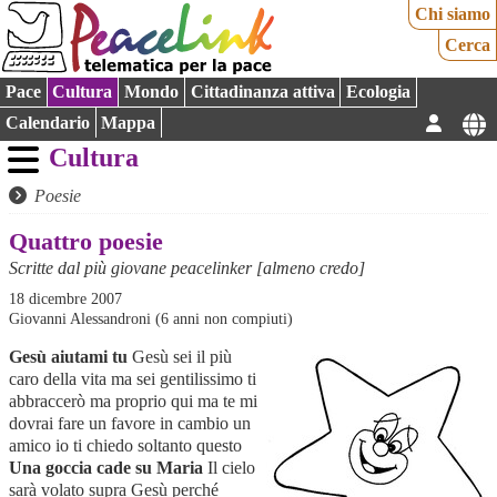
Chi siamo
Cerca
Pace
Cultura
Mondo
Cittadinanza attiva
Ecologia
Calendario
Mappa
Cultura
Poesie
Quattro poesie
Scritte dal più giovane peacelinker [almeno credo]
18 dicembre 2007
Giovanni Alessandroni (6 anni non compiuti)
Gesù aiutami tu
Gesù sei il più
caro della vita ma sei gentilissimo ti
abbraccerò ma proprio qui ma te mi
dovrai fare un favore in cambio un
amico io ti chiedo soltanto questo
Una goccia cade su Maria
Il cielo
sarà volato supra Gesù perché