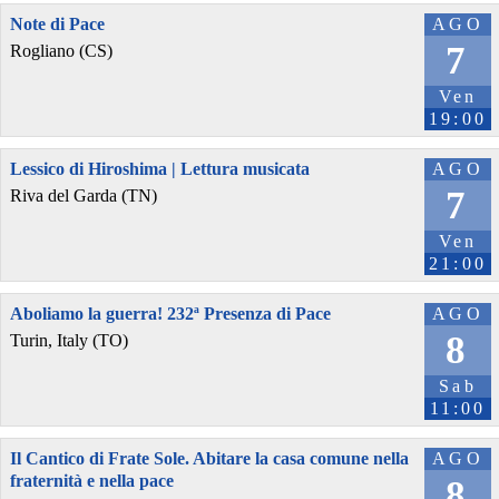
Note di Pace
AGO
7
Rogliano (CS)
Ven
19:00
Lessico di Hiroshima | Lettura musicata
AGO
7
Riva del Garda (TN)
Ven
21:00
Aboliamo la guerra! 232ª Presenza di Pace
AGO
8
Turin, Italy (TO)
Sab
11:00
Il Cantico di Frate Sole. Abitare la casa comune nella
AGO
fraternità e nella pace
8