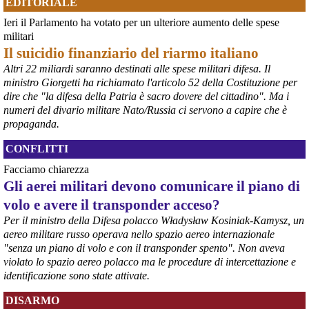
EDITORIALE
Ieri il Parlamento ha votato per un ulteriore aumento delle spese
militari
Il suicidio finanziario del riarmo italiano
Altri 22 miliardi saranno destinati alle spese militari difesa. Il
ministro Giorgetti ha richiamato l'articolo 52 della Costituzione per
@peacelink
 - 
6/8/2026 21:36
dire che "la difesa della Patria è sacro dovere del cittadino". Ma i
numeri del divario militare Nato/Russia ci servono a capire che è
giornalerossoblu.it/ex-ilva-sc
Nel tavolo convocato al Ministero delle Imprese e del Made in Italy, 
propaganda.
il Governo ha annunciato l’intenzione di predisporre un 
provvedimento straordinario per attenuare le conseguenze 
CONFLITTI
economiche e sociali dello stop dell’area a caldo, invitando le 
Facciamo chiarezza
rappresentanze del territorio a presentare proposte operative.
Gli aerei militari devono comunicare il piano di
#
ILVA
#
Taranto
volo e avere il transponder acceso?
Per il ministro della Difesa polacco Władysław Kosiniak-Kamysz, un
aereo militare russo operava nello spazio aereo internazionale
"senza un piano di volo e con il transponder spento". Non aveva
violato lo spazio aereo polacco ma le procedure di intercettazione e
identificazione sono state attivate.
DISARMO