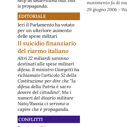
help us understand that this
movimento fa di nuo
parte della stampa internazionale:
is propaganda.
prevede che gli Stati Uniti aiutino
29 giugno 2006 - Wal
l'Arabia Saudita a sviluppare un
EDITORIALE
programma nucleare civile grazie
alla loro tecnologia e alle
Ieri il Parlamento ha votato
competenze nel settore. A siglarlo
per un ulteriore aumento
sono stati il segreta
[disarmo] Perché la Turchia
delle spese militari
deve rinunciare ai missili S400
Il suicidio finanziario
russi per avere gli F35
del riarmo italiano
americani?
Il motivo per cui la Turchia non può
Altri 22 miliardi saranno
avere contemporaneamente i caccia
destinati alle spese militari
stealth F-35 statunitensi e il
difesa. Il ministro Giorgetti ha
sistema di difesa missilistica russo
S-400 è di natura sia tecnologica
richiamato l'articolo 52 della
che geopolitica. La questione ha
Costituzione per dire che "la
portato all'espulsione di Ankara dal
difesa della Patria è sacro
programma F-35 nel 2019 e,
dovere del cittadino". Ma i
nonostante i ten
[disarmo] Disarmo -
numeri del divario militare
Newsletter mensile
Nato/Russia ci servono a
PeaceLink - Newsletter
capire che è propaganda.
"Disarmo"https://www.peacelink.it/disarmo/
Elenco articoli pubblicati dal 3
CONFLITTI
giugno 2026 80 anni fa inizia la
tragedia alle Isole Marshall IL