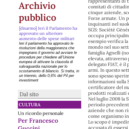
rappresentanti di t
Archivio
comitati di cittadin
cinque aziende, sce
pubblico
Forze armate. Un p
inquinanti nel suol
[disarmo] Ieri il Parlamento ha
SGS: Société Génér
approvato un ulteriore
occupa principalmen
aumento delle spese militari
esempio verifica la
Ieri il parlamento ha approvato le
mondo nel suo setto
risoluzioni della maggioranza che
famiglia Agnelli (n
impegnano il governo ad avviare le
procedure per chiedere all’Unione
elevata, attraverso
europea di attivare la clausola di
delegato FIAT, è il
salvaguardia nazionale per lo
armi. In questo sett
scostamento di bilancio. Si tratta, in
sono spesso sperime
un triennio, dello 0,6% del Pil per
investiment
informazioni sulla 
[disarmo] Lanterne di pace
certificatore del 
sull’Adige il 6 agosto a Verona
prodotti realizzati
Dal sito
per ricordare Hiroshima
Nel luglio 2008 la 
GIOVEDI 06.08.2026 A VERONA:
periodo precedente 
CULTURA
LANTERNE DI PACE SULL'ADIGE
Lanterne di Pace sull’Adige è una
aziende che non ris
Un ricordo personale
manifestazione antimilitarista e di
come organismo ind
commemorazione che si tiene ogni
Per Francesco
Lo scopo è impedire
anno a Verona nei primi giorni di
Guccini
accusata di essersi
agosto, nella vasca dell’Arsenale