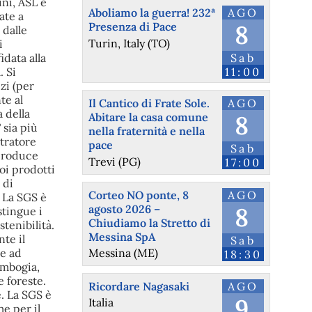
ni, ASL e
Aboliamo la guerra! 232ª
AGO
ate a
Presenza di Pace
8
 dalle
Turin, Italy (TO)
i
idata alla
Sab
. Si
11:00
zi (per
te al
Il Cantico di Frate Sole.
AGO
 della
Abitare la casa comune
8
 sia più
nella fraternità e nella
stratore
pace
Sab
 produce
Trevi (PG)
17:00
uoi prodotti
 di
Corteo NO ponte, 8
AGO
. La SGS è
agosto 2026 –
8
stingue i
Chiudiamo la Stretto di
tenibilità.
Messina SpA
nte il
Sab
Messina (ME)
se ad
18:30
ambogia,
 foreste.
Ricordare Nagasaki
AGO
. La SGS è
9
Italia
me per il