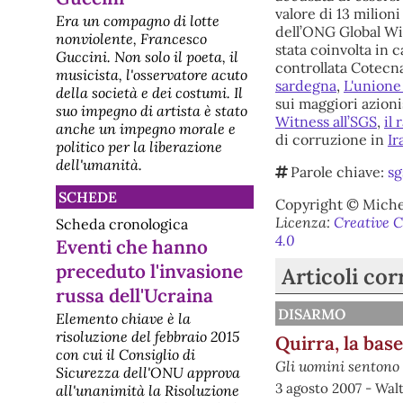
(nei pressi del ponte di
valore di 13 milion
Era un compagno di lotte
Castelvecchio) e lungo l
dell’ONG Global Wit
nonviolente, Francesco
[disarmo] Pacifisti olandesi
stata coinvolta in 
Guccini. Non solo il poeta, il
hanno bloccato la base aerea
controllata Cotecna
nucleare di Volkel che ospita
musicista, l'osservatore acuto
sardegna
,
L'unione
gli F-35
della società e dei costumi. Il
sui maggiori azionis
Un'azione diretta nonviolenta si è
suo impegno di artista è stato
svolta ieri 3 agosto 2026 presso la
Witness all’SGS
,
il
anche un impegno morale e
base aerea Vliegbasis Volkel, nel
di corruzione in
Ir
politico per la liberazione
Brabante Settentrionale, dove sono
di stanza i cacciabombardieri F-35
dell'umanità.
Parole chiave:
sg
in grado di trasportare testate
nucleari statunitensi. L'azione Circa
SCHEDE
Copyright © Michel
40 dimostranti, provenienti da tutto
il paes
Licenza:
Creative C
Scheda cronologica
[disarmo] Disarmo -
4.0
Eventi che hanno
Newsletter mensile
preceduto l'invasione
PeaceLink - Newsletter "Disarmo"
Articoli cor
https://www.peacelink.it/disarmo/
russa dell'Ucraina
Elenco articoli pubblicati dal 3 luglio
2026 E' ufficialmente riconosciuta
DISARMO
Elemento chiave è la
l'esistenza di armi nucleari USA
risoluzione del febbraio 2015
Quirra, la base
nella penisola italiana GIP
con cui il Consiglio di
Pordenone si esprime sulla
Gli uomini sentono 
legittimità della presenza armi
Sicurezza dell'ONU approva
nucleari in Ital
3 agosto 2007 - Walt
all'unanimità la Risoluzione
[disarmo] Il prestito europeo