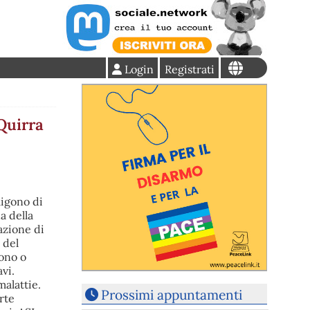
Login
Registrati
Quirra
ligono di
a della
azione di
 del
vono o
vi.
malattie.
Prossimi appuntamenti
rte