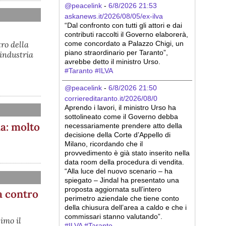
@peacelink
 - 
6/8/2026 21:53
askanews.it/2026/08/05/ex-ilva
“Dal confronto con tutti gli attori e dai 
contributi raccolti il Governo elaborerà, 
tro della
come concordato a Palazzo Chigi, un 
piano straordinario per Taranto”, 
'industria
avrebbe detto il ministro Urso.
#
Taranto
#
ILVA
@peacelink
 - 
6/8/2026 21:50
corriereditaranto.it/2026/08/0
Aprendo i lavori, il ministro Urso ha 
sottolineato come il Governo debba 
na: molto
necessariamente prendere atto della 
decisione della Corte d’Appello di 
Milano, ricordando che il 
provvedimento è già stato inserito nella 
data room della procedura di vendita. 
“Alla luce del nuovo scenario – ha 
spiegato – Jindal ha presentato una 
proposta aggiornata sull’intero 
a contro
perimetro aziendale che tiene conto 
della chiusura dell’area a caldo e che i 
commissari stanno valutando”.
imo il
#
ILVA
#
Taranto