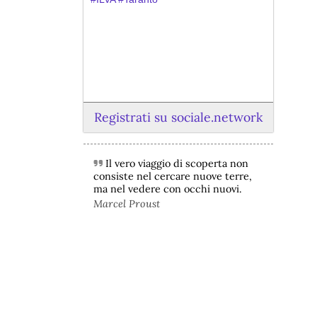
Registrati su sociale.network
Il vero viaggio di scoperta non
@peacelink
 - 
6/8/2026 21:45
consiste nel cercare nuove terre,
borsaitaliana.it/borsa/notizie
ma nel vedere con occhi nuovi.
Si sta ragionando su un piano B per 
Marcel Proust
Taranto dopo la chiusura dell’area a 
caldo dell’ILVA?
#
ILVA
#
Taranto
@peacelink
 - 
6/8/2026 21:41
cronachetarantine.it/index.php
il Governo ha manifestato l’intenzione 
di predisporre un provvedimento 
straordinario per attenuare le 