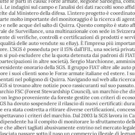
utte le parti in causa: Forze armate, Regione Sardegna, comu
i. Le indagini sul campo e l’analisi dei dati raccolti sono affid
lte dal Ministero della difesa. L’intero progetto è coordinato
arte molto importante del monitoraggio è la ricerca di agent
o e nelle acque del salto di Quirra. Questo compito è stato aff
ale de Surveillance, una multinazionale con sede in Svizzera
te di verifiche, controlli e certificazioni di prodotti e servi
 qualità delle auto vendute su eBay). È l’impresa più importan
re. L’SGS è posseduta per il 15% dall’IFIL, una società privata
on si può escludere che la quota detenuta dai padroni di FIAT
 partecipazioni in altre società). Sergio Marchionne, ammini
 presidente onorario della SGS. Il gruppo FIAT oltre alle auto
ore i suoi clienti sono le Forze armate italiane ed estere. I s
ntati nel poligono di Quirra. Navigando sul web alla ricerca
SGS si trovano altre notizie poco rassicuranti sul suo passato
marchio FSC (Forest Stewardship Council), un marchio che di
 con legno proveniente da foreste gestite con criteri di ecosos
SGS ha dovuto sospendere il rilascio di nuovi certificati: dura
era stata costretta a ritirare diverse certificazioni, conces
pettavano i criteri del marchio. Dal 2003 la SGS lavora in C
ipendente ha il compito di monitorare lo sfruttamento delle
 che alberi tagliati abusivamente entrino nel mercato legale
 lasciata passare sotto il naso un commercio illegale di legna