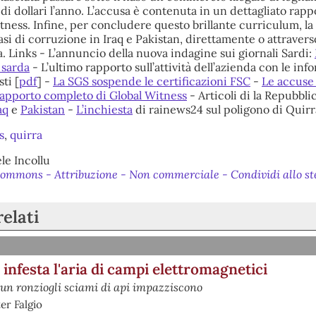
i di dollari l’anno. L’accusa è contenuta in un dettagliato rapp
ness. Infine, per concludere questo brillante curriculum, la
casi di corruzione in Iraq e Pakistan, direttamente o attravers
. Links - L’annuncio della nuova indagine sui giornali Sardi:
 sarda
- L’ultimo rapporto sull’attività dell’azienda con le inf
ti [
pdf
] -
La SGS sospende le certificazioni FSC
-
Le accuse 
 rapporto completo di Global Witness
- Articoli di la Repubblic
aq
e
Pakistan
-
L’inchiesta
di rainews24 sul poligono di Quirr
s
,
quirra
e Incollu
ommons - Attribuzione - Non commerciale - Condividi allo s
relati
 infesta l'aria di campi elettromagnetici
un ronziogli sciami di api impazziscono
er Falgio