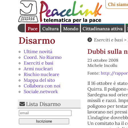
Chi siam
Pace
Cultura
Mondo
Cittadinanza attiva
Disarmo
Eserciti e basi
>
Dubbi sulla n
Ultime novità
Coord. No Riarmo
23 ottobre 2008
Eserciti e basi
Michele Incollu
Armi nucleari
Fonte:
http://rappo
Rischio nucleare
Mappa del sito
Il 16 ottobre è sta
Collabora con noi
Quirra. Il poligono 
Sociale.network
Sardegna sud orien
missili e razzi. Im
Lista Disarmo
poligono per testare
lavorano nei pressi
L’indagine dovrebbe
Un comitato ha il c