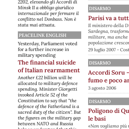
2202, elevando gli Accordi di
Safe per gli armamenti?
Minsk II a obbligo giuridico
DISARMO
Potrebbe costare il doppio
internazionale per fermare il
restituirlo
Parisi va a tut
conflitto nel Donbass. Non è
Il vero costo del prestito Safe
potrebbe arrivare a circa il doppio
stata mai attuata.
Il ministero della D
rispetto ai 14,9 miliardi che l'Italia
Sardegna, trasforma
riceverebbe se decidesse di usarli.
PEACELINK ENGLISH
militare, ma anche 
È quanto emerge da una nuova
analisi dell’Osservatorio Mil€x, che
popolazione crescon
Yesterday, Parliament voted
monitora le spese militari. Nei giorni
for a further increase in
29 luglio 2007 - Co
scorsi, il governo ha "p
military spending
[disarmo] Intelligenza
Artificiale e armi nucleari:
The financial suicide
DISARMO
dichiarazione di Premi Nobel e
of Italian rearmament
Accordi Soru - 
scienziati riuniti a Roma
Dichiarazione dell’Assemblea
Another £22 billion will be
fumo e poco a
Globale dei Premi Nobel – Borgo
allocated to military defence
Laudato Si', Vaticano, luglio 2026
3 agosto 2006
spending. Minister Giorgetti
L’evento di rilievo per il movimento
invoked Article 52 of the
per la pace e il disarmo è
l’adozione, in Vaticano, di un
Constitution to say that "the
DISARMO
appello solenne da parte di premi
defence of the Fatherland is a
Nobel e scienziati riuniti a Roma. Il
Poligono di Qu
sacred duty of the citizen". But
[disarmo] Il progetto nucleare
le basi
the figures on the military gap
dell'Arabia Saudita
between NATO and Russia
Washington e Riad firmano un
«Non vogliamo più m
accordo definito "storico" da gran