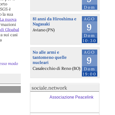
orto
Dom
 SGS è
o la sua
81 anni da Hiroshima e
AGO
La nuova
Nagasaki
9
ormazioni
di Gloabal
Aviano (PN)
a sui casi
Dom
a
10:30
No alle armi e
AGO
tantomeno quelle
9
nucleari
tesso modo
Casalecchio di Reno (BO)
Dom
19:00
sociale.network
Associazione Peacelink