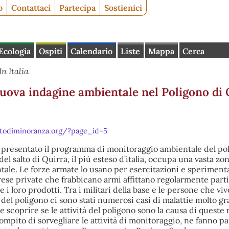
o
Contattaci
Partecipa
Sostienici
Ecologia
Ospiti
Calendario
Liste
Mappa
Cerca
In Italia
uova indagine ambientale nel Poligono di 
rtodiminoranza.org/?page_id=5
to presentato il programma di monitoraggio ambientale del po
del salto di Quirra, il più esteso d’italia, occupa una vasta zon
tale. Le forze armate lo usano per esercitazioni e speriment
prese private che frabbicano armi affittano regolarmente parti
 i loro prodotti. Tra i militari della base e le persone che vi
 del poligono ci sono stati numerosi casi di malattie molto gra
 scoprire se le attività del poligono sono la causa di queste 
ompito di sorvegliare le attività di monitoraggio, ne fanno pa