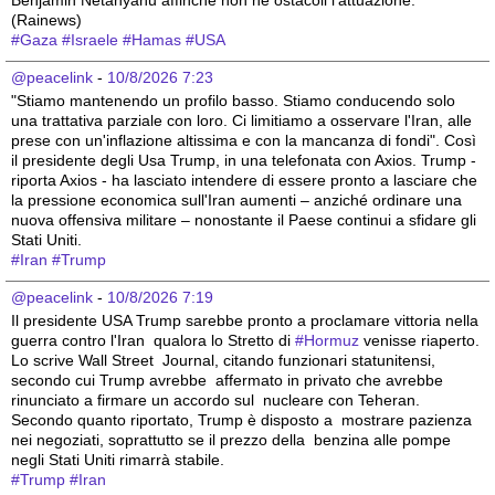
(Rainews)
#
Gaza
#
Israele
#
Hamas
#
USA
@peacelink
 - 
10/8/2026 7:23
"Stiamo mantenendo un profilo basso. Stiamo conducendo solo 
una trattativa parziale con loro. Ci limitiamo a osservare l'Iran, alle 
prese con un'inflazione altissima e con la mancanza di fondi". Così 
il presidente degli Usa Trump, in una telefonata con Axios. Trump - 
riporta Axios - ha lasciato intendere di essere pronto a lasciare che 
la pressione economica sull'Iran aumenti – anziché ordinare una 
nuova offensiva militare – nonostante il Paese continui a sfidare gli 
Stati Uniti.
#
Iran
#
Trump
@peacelink
 - 
10/8/2026 7:19
Il presidente USA Trump sarebbe pronto a proclamare vittoria nella 
guerra contro l'Iran  qualora lo Stretto di 
#
Hormuz
 venisse riaperto. 
Lo scrive Wall Street  Journal, citando funzionari statunitensi, 
secondo cui Trump avrebbe  affermato in privato che avrebbe 
rinunciato a firmare un accordo sul  nucleare con Teheran. 
Secondo quanto riportato, Trump è disposto a  mostrare pazienza 
nei negoziati, soprattutto se il prezzo della  benzina alle pompe 
negli Stati Uniti rimarrà stabile. 
#
Trump
#
Iran