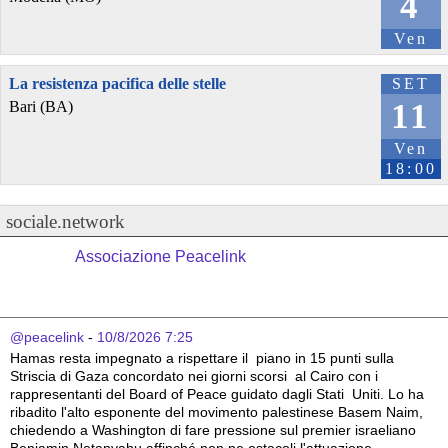
4
Ven
La resistenza pacifica delle stelle
SET
11
Bari (BA)
Ven
18:00
sociale.network
Associazione Peacelink
@peacelink
 - 
10/8/2026 7:25
Hamas resta impegnato a rispettare il  piano in 15 punti sulla 
Striscia di Gaza concordato nei giorni scorsi  al Cairo con i 
rappresentanti del Board of Peace guidato dagli Stati  Uniti. Lo ha 
ribadito l'alto esponente del movimento palestinese Basem Naim, 
chiedendo a Washington di fare pressione sul premier israeliano  
Benjamin Netanyahu affinché non ne ostacoli l'attuazione. 