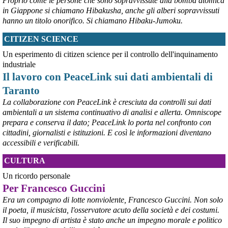
Proprio come le persone che sono sopravvissute alla bomba atomica
@peacelink
 - 
10/8/2026 7:08
in Giappone si chiamano Hibakusha, anche gli alberi sopravvissuti
ansa.it/sito/notizie/mondo/202
hanno un titolo onorifico. Si chiamano Hibaku-Jumoku.
Sale a 5 morti il bilancio del raid ucraino su Belgorod, 'colpiti edifici 
civili'. Fonti russe citate da Sky denunciano eccidio in un 
CITIZEN SCIENCE
caseggiato.
#
Belgorod
#
civili
Un esperimento di citizen science per il controllo dell'inquinamento
industriale
Il lavoro con PeaceLink sui dati ambientali di
Taranto
La collaborazione con PeaceLink è cresciuta da controlli sui dati
ambientali a un sistema continuativo di analisi e allerta. Omniscope
prepara e conserva il dato; PeaceLink lo porta nel confronto con
cittadini, giornalisti e istituzioni. E così le informazioni diventano
accessibili e verificabili.
CULTURA
@peacelink
 - 
10/8/2026 7:06
Un ricordo personale
Da settimane l'Ucraina spinge i suoi raid sempre più lontano oltre il 
Per Francesco Guccini
fronte, e non si affida più soltanto ai droni. A entrare in azione sono 
Era un compagno di lotte nonviolente, Francesco Guccini. Non solo
ormai anche i nuovi missili FP-5 Flamingo, come confermato dallo 
il poeta, il musicista, l'osservatore acuto della società e dei costumi.
stesso presidente Volodymyr Zelensky: ordigni capaci di 
Il suo impegno di artista è stato anche un impegno morale e politico
raggiungere bersagli fino a 3mila chilometri di distanza, volando a 