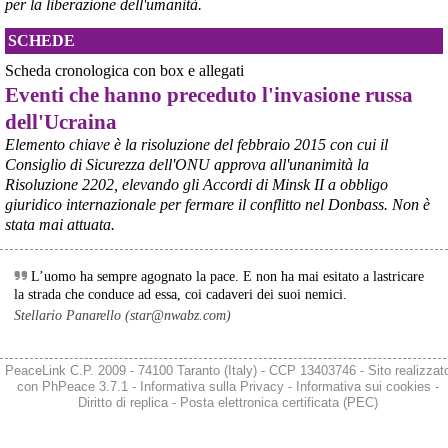
per la liberazione dell'umanità.
bassa quota, tra i 20 metri e i 10 chilometri d'altezza. 
#
Flamingo
#
Ucraina
SCHEDE
@peacelink
 - 
9/8/2026 17:43
Scheda cronologica con box e allegati
Il segretario dell'ONU Guterres ha condannato gli attacchi russi 
Eventi che hanno preceduto l'invasione russa
contro Kiev come "una violazione del diritto internazionale 
umanitario", definendo il 4 agosto la "giornata più letale" per i civili 
dell'Ucraina
ucraini dall'inizio dell'anno, con 17 morti e oltre 44 feriti in un solo 
Elemento chiave è la risoluzione del febbraio 2015 con cui il
attacco .
Consiglio di Sicurezza dell'ONU approva all'unanimità la
Nei primi 6 mesi del 2026, l'ONU ha confermato quasi 1.400 civili 
Risoluzione 2202, elevando gli Accordi di Minsk II a obbligo
ucraini uccisi e quasi 8.000 feriti a causa degli attacchi russi , un 
giuridico internazionale per fermare il conflitto nel Donbass. Non è
aumento del 37% rispetto allo stesso periodo del 2025 
#
Ucraina
#
ONU
#
civili
stata mai attuata.
@peacelink
 - 
9/8/2026 10:51
L’uomo ha sempre agognato la pace. E non ha mai esitato a lastricare
Il 9 agosto 1945, gli Stati Uniti sganciarono una seconda bomba 
la strada che conduce ad essa, coi cadaveri dei suoi nemici.
atomica (chiamata "Fat Man") sulla città giapponese di Nagasaki. 
L'attacco nucleare avvenne a tre giorni di distanza da quello di 
Stellario Panarello (star@nwabz.com)
Hiroshima, distrusse gran parte della città e causò la morte di 
decine di migliaia di civili.
Se stai organizzando un evento segnalalo cliccando su 
PeaceLink C.P. 2009 - 74100 Taranto (Italy) - CCP 13403746 - Sito realizzat
peacelink.it/segnala
con
PhPeace 3.7.1
-
Informativa sulla Privacy
-
Informativa sui cookies
-
Diritto di replica
-
Posta elettronica certificata (PEC)
#
Nagasaki
@peacelink
 - 
9/8/2026 10:50