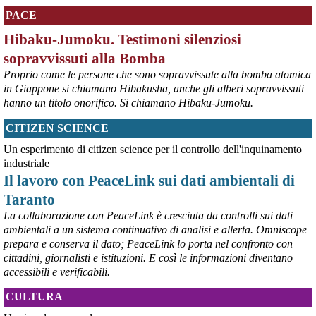
serie di attacchi segue un allarmante schema di intensificazione 
PACE
degli attacchi contro le aree popolate. Gli attacchi contro i civili e le 
infrastrutture civili costituiscono una chiara violazione del diritto 
Hibaku-Jumoku. Testimoni silenziosi
umanitario e devono cessare immediatamente". Askanews 7.8.26
sopravvissuti alla Bomba
#
ONU
#
civili
#
Russia
#
Ucraina
Proprio come le persone che sono sopravvissute alla bomba atomica
@peacelink
 - 
10/8/2026 7:08
in Giappone si chiamano Hibakusha, anche gli alberi sopravvissuti
ansa.it/sito/notizie/mondo/202
hanno un titolo onorifico. Si chiamano Hibaku-Jumoku.
Sale a 5 morti il bilancio del raid ucraino su Belgorod, 'colpiti edifici 
civili'. Fonti russe citate da Sky denunciano eccidio in un 
CITIZEN SCIENCE
caseggiato.
#
Belgorod
#
civili
Un esperimento di citizen science per il controllo dell'inquinamento
industriale
Il lavoro con PeaceLink sui dati ambientali di
Taranto
La collaborazione con PeaceLink è cresciuta da controlli sui dati
ambientali a un sistema continuativo di analisi e allerta. Omniscope
prepara e conserva il dato; PeaceLink lo porta nel confronto con
cittadini, giornalisti e istituzioni. E così le informazioni diventano
accessibili e verificabili.
CULTURA
@peacelink
 - 
10/8/2026 7:06