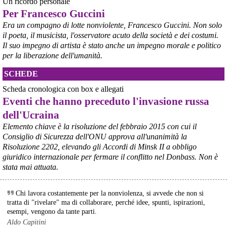
Un ricordo personale
Da settimane l'Ucraina spinge i suoi raid sempre più lontano oltre il 
Per Francesco Guccini
fronte, e non si affida più soltanto ai droni. A entrare in azione sono 
Era un compagno di lotte nonviolente, Francesco Guccini. Non solo
ormai anche i nuovi missili FP-5 Flamingo, come confermato dallo 
il poeta, il musicista, l'osservatore acuto della società e dei costumi.
stesso presidente Volodymyr Zelensky: ordigni capaci di 
Il suo impegno di artista è stato anche un impegno morale e politico
raggiungere bersagli fino a 3mila chilometri di distanza, volando a 
per la liberazione dell'umanità.
bassa quota, tra i 20 metri e i 10 chilometri d'altezza. 
#
Flamingo
#
Ucraina
SCHEDE
@peacelink
 - 
9/8/2026 17:43
Scheda cronologica con box e allegati
Il segretario dell'ONU Guterres ha condannato gli attacchi russi 
Eventi che hanno preceduto l'invasione russa
contro Kiev come "una violazione del diritto internazionale 
umanitario", definendo il 4 agosto la "giornata più letale" per i civili 
dell'Ucraina
ucraini dall'inizio dell'anno, con 17 morti e oltre 44 feriti in un solo 
Elemento chiave è la risoluzione del febbraio 2015 con cui il
attacco .
Consiglio di Sicurezza dell'ONU approva all'unanimità la
Nei primi 6 mesi del 2026, l'ONU ha confermato quasi 1.400 civili 
Risoluzione 2202, elevando gli Accordi di Minsk II a obbligo
ucraini uccisi e quasi 8.000 feriti a causa degli attacchi russi , un 
giuridico internazionale per fermare il conflitto nel Donbass. Non è
aumento del 37% rispetto allo stesso periodo del 2025 
#
Ucraina
#
ONU
#
civili
stata mai attuata.
@peacelink
 - 
9/8/2026 10:51
Chi lavora costantemente per la nonviolenza, si avvede che non si
Il 9 agosto 1945, gli Stati Uniti sganciarono una seconda bomba 
tratta di "rivelare" ma di collaborare, perché idee, spunti, ispirazioni,
atomica (chiamata "Fat Man") sulla città giapponese di Nagasaki. 
esempi, vengono da tante parti.
L'attacco nucleare avvenne a tre giorni di distanza da quello di 
Hiroshima, distrusse gran parte della città e causò la morte di 
Aldo Capitini