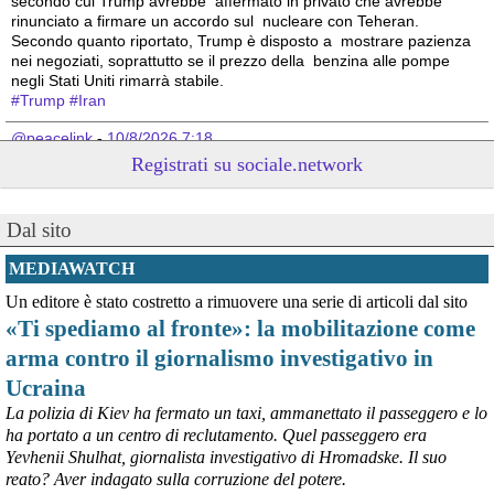
secondo cui Trump avrebbe  affermato in privato che avrebbe 
rinunciato a firmare un accordo sul  nucleare con Teheran. 
Secondo quanto riportato, Trump è disposto a  mostrare pazienza 
nei negoziati, soprattutto se il prezzo della  benzina alle pompe 
negli Stati Uniti rimarrà stabile. 
#
Trump
#
Iran
@peacelink
 - 
10/8/2026 7:18
Netanyahu boccia il piano per Gaza di Trump. (Rainews)
Registrati su sociale.network
#
Israele
#
Netanyahu
#
Trump
@peacelink
 - 
10/8/2026 7:17
Dal sito
L'unica risposta ai nostri nemici e a chi ci vuole male è la forza, la 
determinazione e la vittoria totale, senza accordi e senza pietà. 
MEDIAWATCH
Hamas e Hezbollah devono essere annientati fino all'ultimo di loro, 
Un editore è stato costretto a rimuovere una serie di articoli dal sito
senza esitare e senza fermarci". Lo ha scritto su X il ministro della 
«Ti spediamo al fronte»: la mobilitazione come
Sicurezza nazionale di Israele, Itamar Ben-Gvir, sostenendo che la 
sicurezza di Israele non può essere garantita da "accordi" dietro cui 
arma contro il giornalismo investigativo in
"si nascondono menzogne e inganni". (Rainews)
Ucraina
#
Israele
La polizia di Kiev ha fermato un taxi, ammanettato il passeggero e lo
@peacelink
 - 
10/8/2026 7:13
ha portato a un centro di reclutamento. Quel passeggero era
Il Segretario ONU Guterres ha esortato Russia e Ucraina a cessare 
Yevhenii Shulhat, giornalista investigativo di Hromadske. Il suo
gli attacchi contro le aree civili, dove decine di persone hanno 
reato? Aver indagato sulla corruzione del potere.
perso la vita. Il suo portavoce Farhan Haq ha detto: "Quest'ultima 