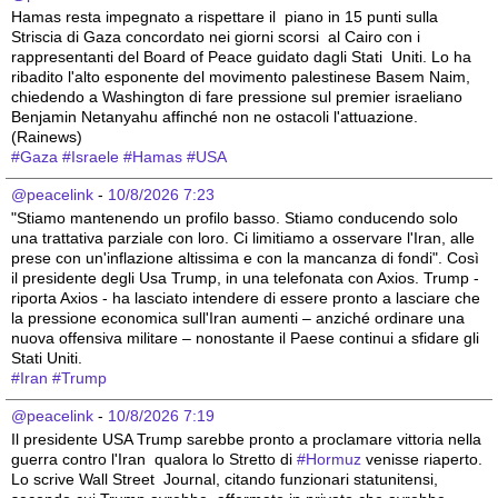
Hamas resta impegnato a rispettare il  piano in 15 punti sulla 
Striscia di Gaza concordato nei giorni scorsi  al Cairo con i 
rappresentanti del Board of Peace guidato dagli Stati  Uniti. Lo ha 
ribadito l'alto esponente del movimento palestinese Basem Naim, 
chiedendo a Washington di fare pressione sul premier israeliano  
Benjamin Netanyahu affinché non ne ostacoli l'attuazione. 
(Rainews)
#
Gaza
#
Israele
#
Hamas
#
USA
@peacelink
 - 
10/8/2026 7:23
"Stiamo mantenendo un profilo basso. Stiamo conducendo solo 
una trattativa parziale con loro. Ci limitiamo a osservare l'Iran, alle 
prese con un'inflazione altissima e con la mancanza di fondi". Così 
il presidente degli Usa Trump, in una telefonata con Axios. Trump - 
riporta Axios - ha lasciato intendere di essere pronto a lasciare che 
la pressione economica sull'Iran aumenti – anziché ordinare una 
nuova offensiva militare – nonostante il Paese continui a sfidare gli 
Stati Uniti.
#
Iran
#
Trump
@peacelink
 - 
10/8/2026 7:19
Il presidente USA Trump sarebbe pronto a proclamare vittoria nella 
guerra contro l'Iran  qualora lo Stretto di 
#
Hormuz
 venisse riaperto. 
Lo scrive Wall Street  Journal, citando funzionari statunitensi, 