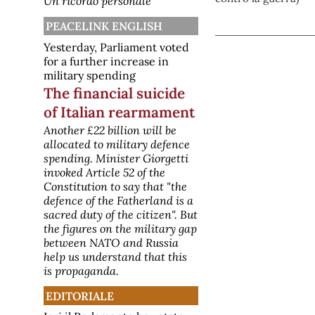
Un ricordo personale
(nei pressi del ponte di
Castelvecchio) e lungo l
PEACELINK ENGLISH
[disarmo] Pacifisti olandesi
hanno bloccato la base aerea
Yesterday, Parliament voted
nucleare di Volkel che ospita
for a further increase in
gli F-35
military spending
Un'azione diretta nonviolenta si è
The financial suicide
svolta ieri 3 agosto 2026 presso la
base aerea Vliegbasis Volkel, nel
of Italian rearmament
Brabante Settentrionale, dove sono
di stanza i cacciabombardieri F-35
Another £22 billion will be
in grado di trasportare testate
allocated to military defence
nucleari statunitensi. L'azione Circa
spending. Minister Giorgetti
40 dimostranti, provenienti da tutto
invoked Article 52 of the
il paes
[disarmo] Disarmo -
Constitution to say that "the
Newsletter mensile
defence of the Fatherland is a
PeaceLink - Newsletter "Disarmo"
sacred duty of the citizen". But
https://www.peacelink.it/disarmo/
the figures on the military gap
Elenco articoli pubblicati dal 3 luglio
between NATO and Russia
2026 E' ufficialmente riconosciuta
l'esistenza di armi nucleari USA
help us understand that this
nella penisola italiana GIP
is propaganda.
Pordenone si esprime sulla
legittimità della presenza armi
EDITORIALE
nucleari in Ital
[disarmo] Il prestito europeo