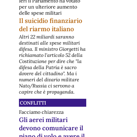
Ieri il Parlamento ha votato
Safe per gli armamenti?
per un ulteriore aumento
Potrebbe costare il doppio
delle spese militari
restituirlo
Il suicidio finanziario
Il vero costo del prestito Safe
potrebbe arrivare a circa il doppio
del riarmo italiano
rispetto ai 14,9 miliardi che l'Italia
riceverebbe se decidesse di usarli.
Altri 22 miliardi saranno
È quanto emerge da una nuova
destinati alle spese militari
analisi dell’Osservatorio Mil€x, che
difesa. Il ministro Giorgetti ha
monitora le spese militari. Nei giorni
scorsi, il governo ha "p
richiamato l'articolo 52 della
[disarmo] Intelligenza
Costituzione per dire che "la
Artificiale e armi nucleari:
difesa della Patria è sacro
dichiarazione di Premi Nobel e
dovere del cittadino". Ma i
scienziati riuniti a Roma
numeri del divario militare
Dichiarazione dell’Assemblea
Nato/Russia ci servono a
Globale dei Premi Nobel – Borgo
Laudato Si', Vaticano, luglio 2026
capire che è propaganda.
L’evento di rilievo per il movimento
per la pace e il disarmo è
CONFLITTI
l’adozione, in Vaticano, di un
appello solenne da parte di premi
Facciamo chiarezza
Nobel e scienziati riuniti a Roma. Il
Gli aerei militari
[disarmo] Il progetto nucleare
dell'Arabia Saudita
devono comunicare il
Washington e Riad firmano un
piano di volo e avere il
accordo definito "storico" da gran