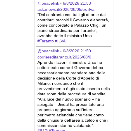
@peacelink
 - 
6/8/2026 21:53
askanews.it/2026/08/05/ex-ilva
“Dal confronto con tutti gli attori e dai 
contributi raccolti il Governo elaborerà, 
come concordato a Palazzo Chigi, un 
piano straordinario per Taranto”, 
avrebbe detto il ministro Urso.
#
Taranto
#
ILVA
@peacelink
 - 
6/8/2026 21:50
corriereditaranto.it/2026/08/0
Aprendo i lavori, il ministro Urso ha 
sottolineato come il Governo debba 
necessariamente prendere atto della 
decisione della Corte d’Appello di 
Milano, ricordando che il 
provvedimento è già stato inserito nella 
data room della procedura di vendita. 
“Alla luce del nuovo scenario – ha 
spiegato – Jindal ha presentato una 
proposta aggiornata sull’intero 
perimetro aziendale che tiene conto 
della chiusura dell’area a caldo e che i 
commissari stanno valutando”.
#
ILVA
#
Taranto