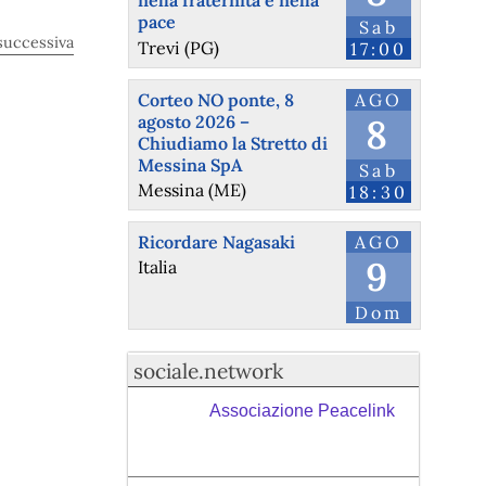
nella fraternità e nella
pace
Sab
successiva
Trevi (PG)
17:00
Corteo NO ponte, 8
AGO
agosto 2026 –
8
Chiudiamo la Stretto di
Messina SpA
Sab
Messina (ME)
18:30
Ricordare Nagasaki
AGO
9
Italia
Dom
sociale.network
Associazione Peacelink