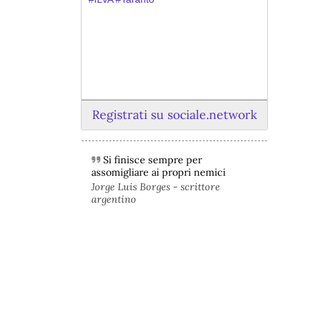
Registrati su sociale.network
Si finisce sempre per
@peacelink
 - 
6/8/2026 21:45
assomigliare ai propri nemici
borsaitaliana.it/borsa/notizie
Jorge Luis Borges - scrittore
Si sta ragionando su un piano B per 
argentino
Taranto dopo la chiusura dell’area a 
caldo dell’ILVA?
#
ILVA
#
Taranto
@peacelink
 - 
6/8/2026 21:41
cronachetarantine.it/index.php
il Governo ha manifestato l’intenzione 
di predisporre un provvedimento 
straordinario per attenuare le 