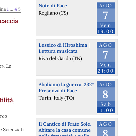
Note di Pace
AGO
gina
1
...
4
5
7
Rogliano (CS)
 caccia
Ven
19:00
Lessico di Hiroshima |
AGO
Lettura musicata
7
Riva del Garda (TN)
Ven
». Le
21:00
Aboliamo la guerra! 232ª
AGO
Presenza di Pace
8
Turin, Italy (TO)
ilità,
Sab
11:00
arco
Il Cantico di Frate Sole.
AGO
 Scienziati
Abitare la casa comune
8