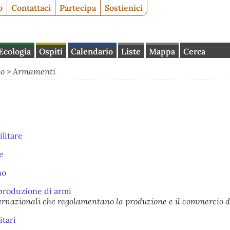
o
Contattaci
Partecipa
Sostienici
Ecologia
Ospiti
Calendario
Liste
Mappa
Cerca
mo
>
Armamenti
litare
e
no
roduzione di armi
ernazionali che regolamentano la produzione e il commercio d
itari