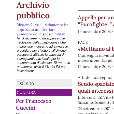
Archivio
pubblico
Appello per un
“Eurofighter” 
[disarmo] Ieri il Parlamento ha
approvato un ulteriore
19 novembre 2003 -
aumento delle spese militari
Ieri il parlamento ha approvato le
PACE
risoluzioni della maggioranza che
impegnano il governo ad avviare le
«Mettiamo al 
procedure per chiedere all’Unione
europea di attivare la clausola di
Campagna mondiale 
salvaguardia nazionale per lo
nuove mine Dai jet 
scostamento di bilancio. Si tratta, in
16 novembre 2003 -
un triennio, dello 0,6% del Pil per
investiment
[disarmo] Lanterne di pace
Atti del convegno:
sull’Adige il 6 agosto a Verona
Dal sito
Scudo spaziale,
per ricordare Hiroshima
GIOVEDI 06.08.2026 A VERONA:
quali interess
CULTURA
LANTERNE DI PACE SULL'ADIGE
Interventi di: Vit
Lanterne di Pace sull’Adige è una
Per Francesco
manifestazione antimilitarista e di
Sassano, Studenti d
commemorazione che si tiene ogni
Guccini
24 settembre 2001 -
anno a Verona nei primi giorni di
contro la guerra)
agosto, nella vasca dell’Arsenale