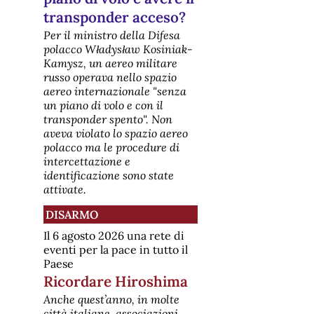
parte della stampa internazionale:
transponder acceso?
prevede che gli Stati Uniti aiutino
l'Arabia Saudita a sviluppare un
Per il ministro della Difesa
programma nucleare civile grazie
polacco Władysław Kosiniak-
alla loro tecnologia e alle
Kamysz, un aereo militare
competenze nel settore. A siglarlo
russo operava nello spazio
sono stati il segreta
[disarmo] Perché la Turchia
aereo internazionale "senza
deve rinunciare ai missili S400
un piano di volo e con il
russi per avere gli F35
transponder spento". Non
americani?
aveva violato lo spazio aereo
Il motivo per cui la Turchia non può
polacco ma le procedure di
avere contemporaneamente i caccia
intercettazione e
stealth F-35 statunitensi e il
sistema di difesa missilistica russo
identificazione sono state
S-400 è di natura sia tecnologica
attivate.
che geopolitica. La questione ha
portato all'espulsione di Ankara dal
DISARMO
programma F-35 nel 2019 e,
nonostante i ten
Il 6 agosto 2026 una rete di
[disarmo] Disarmo -
eventi per la pace in tutto il
Newsletter mensile
Paese
PeaceLink - Newsletter
"Disarmo"https://www.peacelink.it/disarmo/
Ricordare Hiroshima
Elenco articoli pubblicati dal 3
Anche quest’anno, in molte
giugno 2026 80 anni fa inizia la
tragedia alle Isole Marshall IL
città italiane, associazioni,