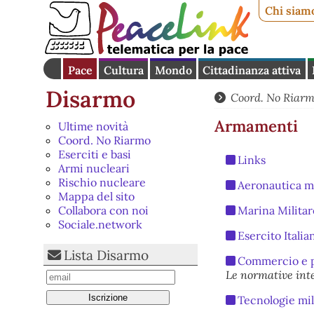
Chi siam
Pace
Cultura
Mondo
Cittadinanza attiva
Disarmo
Coord. No Riar
Armamenti
Ultime novità
Coord. No Riarmo
Eserciti e basi
Links
Armi nucleari
Rischio nucleare
Aeronautica mi
Mappa del sito
Marina Militar
Collabora con noi
Sociale.network
Esercito Italia
Lista Disarmo
Commercio e p
Le normative int
Tecnologie mil