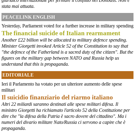
giuridico internazionale per fermare il conflitto nel Donbass. Non è
giornalerossoblu.it/ex-ilva-sc
stata mai attuata.
Nel tavolo convocato al Ministero delle Imprese e del Made in Italy, 
il Governo ha annunciato l’intenzione di predisporre un 
PEACELINK ENGLISH
provvedimento straordinario per attenuare le conseguenze 
Yesterday, Parliament voted for a further increase in military spending
economiche e sociali dello stop dell’area a caldo, invitando le 
rappresentanze del territorio a presentare proposte operative.
The financial suicide of Italian rearmament
#
ILVA
#
Taranto
Another £22 billion will be allocated to military defence spending.
Minister Giorgetti invoked Article 52 of the Constitution to say that
"the defence of the Fatherland is a sacred duty of the citizen". But the
figures on the military gap between NATO and Russia help us
understand that this is propaganda.
EDITORIALE
Ieri il Parlamento ha votato per un ulteriore aumento delle spese
militari
Il suicidio finanziario del riarmo italiano
Altri 22 miliardi saranno destinati alle spese militari difesa. Il
@peacelink
 - 
6/8/2026 21:35
ministro Giorgetti ha richiamato l'articolo 52 della Costituzione per
Ultimi cento milioni di euro per l’ex Ilva, poi non saranno più 
dire che "la difesa della Patria è sacro dovere del cittadino". Ma i
possibili nuovi aiuti di Stato. Lo ha confermato il ministro Adolfo 
numeri del divario militare Nato/Russia ci servono a capire che è
Urso durante l’incontro al Mimit con le imprese dell’indotto: la 
propaganda.
tranche conclusiva del prestito autorizzato dall’Unione europea 