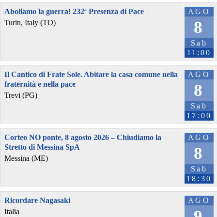
Aboliamo la guerra! 232ª Presenza di Pace
AGO
8
Turin, Italy (TO)
Sab
11:00
Il Cantico di Frate Sole. Abitare la casa comune nella
AGO
fraternità e nella pace
8
Trevi (PG)
Sab
17:00
Corteo NO ponte, 8 agosto 2026 – Chiudiamo la
AGO
Stretto di Messina SpA
8
Messina (ME)
Sab
18:30
Ricordare Nagasaki
AGO
9
Italia