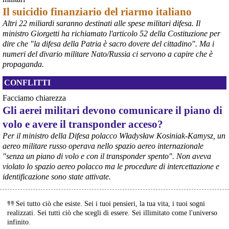
Il suicidio finanziario del riarmo italiano
Altri 22 miliardi saranno destinati alle spese militari difesa. Il
@peacelink
 - 
6/8/2026 21:35
ministro Giorgetti ha richiamato l'articolo 52 della Costituzione per
Ultimi cento milioni di euro per l’ex Ilva, poi non saranno più 
dire che "la difesa della Patria è sacro dovere del cittadino". Ma i
possibili nuovi aiuti di Stato. Lo ha confermato il ministro Adolfo 
numeri del divario militare Nato/Russia ci servono a capire che è
Urso durante l’incontro al Mimit con le imprese dell’indotto: la 
propaganda.
tranche conclusiva del prestito autorizzato dall’Unione europea 
dovrà essere erogata entro il 9 agosto e restituita dal futuro 
CONFLITTI
acquirente.
Fonte: Studio100
Facciamo chiarezza
#
ILVA
#
UE
Gli aerei militari devono comunicare il piano di
volo e avere il transponder acceso?
@peacelink
 - 
6/8/2026 21:08
Il governatore di Puglia Decaro esce dal vertice al Mimit più 
Per il ministro della Difesa polacco Władysław Kosiniak-Kamysz, un
preoccupato di come era entrato, lamentando l’assenza di certezze 
aereo militare russo operava nello spazio aereo internazionale
sulla procedura di gara e ribadendo la necessità di un ruolo diretto 
"senza un piano di volo e con il transponder spento". Non aveva
dello Stato.
violato lo spazio aereo polacco ma le procedure di intercettazione e
Anche il sindaco di Taranto, Bitetti, chiede un piano industriale 
identificazione sono state attivate.
chiaro, garanzie sulla salute e strumenti di tutela per i lavoratori 
dell’area a freddo. La Provincia parla di un tavolo “senza decisioni”.
Fonte: Cronache Tarantine 
Sei tutto ciò che esiste. Sei i tuoi pensieri, la tua vita, i tuoi sogni
#
ILVA
realizzati. Sei tutti ciò che scegli di essere. Sei illimitato come l'universo
infinito.
@peacelink
 - 
6/8/2026 21:08