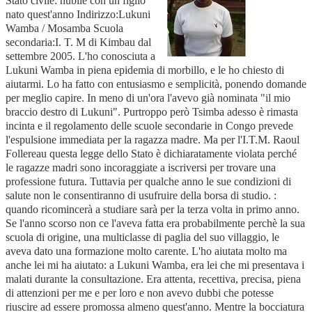
Stato civile: nubile con un figlio
nato quest'anno Indirizzo:Lukuni
Wamba / Mosamba Scuola
secondaria:I. T. M di Kimbau dal
settembre 2005. L'ho conosciuta a
Lukuni Wamba in piena epidemia di morbillo, e le ho chiesto di
aiutarmi. Lo ha fatto con entusiasmo e semplicità, ponendo domande
per meglio capire. In meno di un'ora l'avevo già nominata "il mio
braccio destro di Lukuni". Purtroppo però Tsimba adesso è rimasta
incinta e il regolamento delle scuole secondarie in Congo prevede
l'espulsione immediata per la ragazza madre. Ma per l'I.T.M. Raoul
Follereau questa legge dello Stato è dichiaratamente violata perché
le ragazze madri sono incoraggiate a iscriversi per trovare una
professione futura. Tuttavia per qualche anno le sue condizioni di
salute non le consentiranno di usufruire della borsa di studio. :
quando ricomincerà a studiare sarà per la terza volta in primo anno.
Se l'anno scorso non ce l'aveva fatta era probabilmente perchè la sua
scuola di origine, una multiclasse di paglia del suo villaggio, le
aveva dato una formazione molto carente. L'ho aiutata molto ma
anche lei mi ha aiutato: a Lukuni Wamba, era lei che mi presentava i
malati durante la consultazione. Era attenta, recettiva, precisa, piena
di attenzioni per me e per loro e non avevo dubbi che potesse
riuscire ad essere promossa almeno quest'anno. Mentre la bocciatura