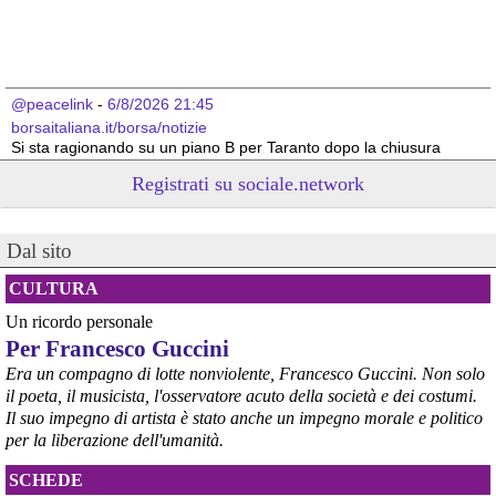
@peacelink
 - 
6/8/2026 21:45
borsaitaliana.it/borsa/notizie
Si sta ragionando su un piano B per Taranto dopo la chiusura 
dell’area a caldo dell’ILVA?
Registrati su sociale.network
#
ILVA
#
Taranto
@peacelink
 - 
6/8/2026 21:41
Dal sito
cronachetarantine.it/index.php
il Governo ha manifestato l’intenzione di predisporre un 
provvedimento straordinario per attenuare le conseguenze 
CULTURA
economiche e sociali della prevista fermata dell’area a caldo e ha 
Un ricordo personale
chiesto alle rappresentanze del territorio di formulare proposte 
Per Francesco Guccini
concrete per definirne i contenuti. Casartigiani valuta positivamente 
questa disponibilità.
Era un compagno di lotte nonviolente, Francesco Guccini. Non solo
#
ILVA
#
Taranto
il poeta, il musicista, l'osservatore acuto della società e dei costumi.
Il suo impegno di artista è stato anche un impegno morale e politico
per la liberazione dell'umanità.
SCHEDE