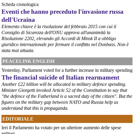
Scheda cronologica
Eventi che hanno preceduto l'invasione russa
dell'Ucraina
Elemento chiave è la risoluzione del febbraio 2015 con cui il
Consiglio di Sicurezza dell'ONU approva all'unanimità la
Risoluzione 2202, elevando gli Accordi di Minsk II a obbligo
@peacelink
 - 
6/8/2026 21:36
giuridico internazionale per fermare il conflitto nel Donbass. Non è
giornalerossoblu.it/ex-ilva-sc
stata mai attuata.
Nel tavolo convocato al Ministero delle Imprese e del Made in Italy, 
il Governo ha annunciato l’intenzione di predisporre un 
PEACELINK ENGLISH
provvedimento straordinario per attenuare le conseguenze 
Yesterday, Parliament voted for a further increase in military spending
economiche e sociali dello stop dell’area a caldo, invitando le 
rappresentanze del territorio a presentare proposte operative.
The financial suicide of Italian rearmament
#
ILVA
#
Taranto
Another £22 billion will be allocated to military defence spending.
Minister Giorgetti invoked Article 52 of the Constitution to say that
"the defence of the Fatherland is a sacred duty of the citizen". But the
figures on the military gap between NATO and Russia help us
understand that this is propaganda.
EDITORIALE
Ieri il Parlamento ha votato per un ulteriore aumento delle spese
militari