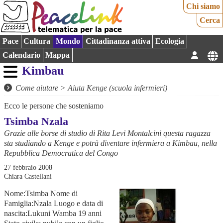
Chi siamo
Cerca
Pace
Cultura
Mondo
Cittadinanza attiva
Ecologia
Calendario
Mappa
Kimbau
Come aiutare
>
Aiuta Kenge (scuola infermieri)
Ecco le persone che sosteniamo
Tsimba Nzala
Grazie alle borse di studio di Rita Levi Montalcini questa ragazza
sta studiando a Kenge e potrà diventare infermiera a Kimbau, nella
Repubblica Democratica del Congo
27 febbraio 2008
Chiara Castellani
Nome:Tsimba Nome di
Famiglia:Nzala Luogo e data di
nascita:Lukuni Wamba 19 anni