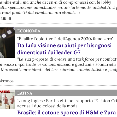
i ambientali, ma anche decenni di compromessi con le lobby
della speculazione immobiliare hanno fortemente indebolito il 
estremi prodotti dal cambiamento climatico
 Lifodi
ECONOMIA
"È fallito l'obiettivo 2 dell'Agenda 2030: fame zero"
Da Lula visione su aiuti per bisognosi
dimenticati dai leader G7
"La sua proposta di creare una task force per combat
 passo importante verso una maggiore giustizia e solidarietà g
Marescotti, presidente dell'associazione ambientalista e pacif
nkronos
LATINA
La ong inglese Earthsight, nel rapporto “Fashion Cr
accusa i due colossi della moda
Brasile: il cotone sporco di H&M e Zara