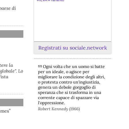
paese di
Registrati su sociale.network
tere la
Ogni volta che un uomo si batte
@peacelink
 - 
6/8/2026 21:45
lobale". Lo
per un ideale, o agisce per
borsaitaliana.it/borsa/notizie
ista
migliorare la condizione degli altri,
Si sta ragionando su un piano B per 
o protesta contro un'ingiustizia,
Taranto dopo la chiusura dell’area a 
genera un debole gorgoglìo di
caldo dell’ILVA?
speranza che si trasforma in una
#
ILVA
#
Taranto
corrente capace di spazzare via
l'oppressione.
@peacelink
 - 
6/8/2026 21:41
Robert Kennedy (1966)
imes”
cronachetarantine.it/index.php
il Governo ha manifestato l’intenzione 
di predisporre un provvedimento 
straordinario per attenuare le 