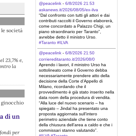
@peacelink
 - 
6/8/2026 21:53
askanews.it/2026/08/05/ex-ilva
“Dal confronto con tutti gli attori e dai 
contributi raccolti il Governo elaborerà, 
come concordato a Palazzo Chigi, un 
 le società
piano straordinario per Taranto”, 
avrebbe detto il ministro Urso.
#
Taranto
#
ILVA
@peacelink
 - 
6/8/2026 21:50
corriereditaranto.it/2026/08/0
el 23,7% e,
Aprendo i lavori, il ministro Urso ha 
ontro la
sottolineato come il Governo debba 
necessariamente prendere atto della 
decisione della Corte d’Appello di 
Milano, ricordando che il 
provvedimento è già stato inserito nella 
data room della procedura di vendita. 
n ginocchio
“Alla luce del nuovo scenario – ha 
spiegato – Jindal ha presentato una 
proposta aggiornata sull’intero 
a di un
perimetro aziendale che tiene conto 
della chiusura dell’area a caldo e che i 
commissari stanno valutando”.
fondi per
#
ILVA
#
Taranto