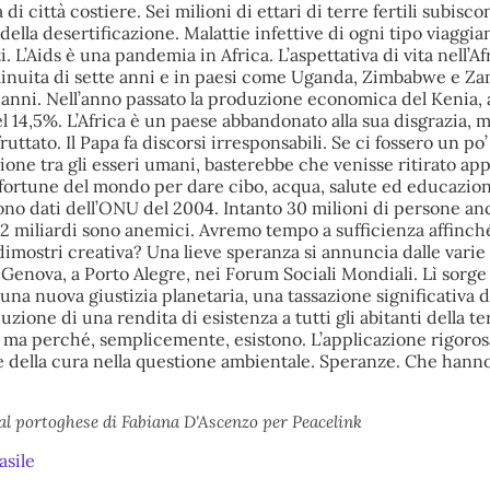
di città costiere. Sei milioni di ettari di terre fertili subisc
 della desertificazione. Malattie infettive di ogni tipo viaggian
. L’Aids è una pandemia in Africa. L’aspettativa di vita nell’Af
minuita di sette anni e in paesi come Uganda, Zimbabwe e Za
 anni. Nell’anno passato la produzione economica del Kenia, 
del 14,5%. L’Africa è un paese abbandonato alla sua disgrazia, 
uttato. Il Papa fa discorsi irresponsabili. Se ci fossero un po’
one tra gli esseri umani, basterebbe che venisse ritirato ap
 fortune del mondo per dare cibo, acqua, salute ed educazion
ono dati dell’ONU del 2004. Intanto 30 milioni di persone an
2 miliardi sono anemici. Avremo tempo a sufficienza affinché
dimostri creativa? Una lieve speranza si annuncia dalle varie 
 Genova, a Porto Alegre, nei Forum Sociali Mondiali. Lì sorge
na nuova giustizia planetaria, una tassazione significativa d
duzione di una rendita di esistenza a tutti gli abitanti della t
 ma perché, semplicemente, esistono. L’applicazione rigorosa
 della cura nella questione ambientale. Speranze. Che hanno
al portoghese di Fabiana D'Ascenzo per Peacelink
asile