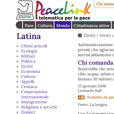
Chi siam
Pace
Cultura
Mondo
Cittadinanza attiva
Latina
Diritti
>
Diritti c
Autonomizzazione d
Ultimi articoli
privati che agiscon
Ecologia
surriscaldamento cl
Militari
Politica
Chi comanda
Diritti
Basterebbe che veni
Economia
cibo, acqua, salute
Cultura
Intanto 30 milioni
Appelli
25 gennaio 2006
Cronaca
Leonardo Boff
Cooperazione
internazionale
Tradotto da
pe
Immigrazione
Fonte: La Insigna
Religione e società
Dossier
Con l’autonomizzazi