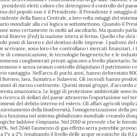
 presidenti eletti coloro che detengono il controllo del paes
tino del popolo non è il Presidente. Il Presidente è ostaggio 
esidente della Banca Centrale, a loro volta ostaggi del sistem
rio mondiale alla cui logica si sottomettono. Quando il Pres
ione sono certamente in molti ad ascoltarlo. Ma quando parla 
ral Riserve (Fed) la nazione intera si ferma. Quello che dirà s
molti posti di lavoro e del destino delle imprese. I padroni de
e scrivanie, sono loro che controllano i mercati finanziari, i t
ovie di comunicazione, le tecnologie biogenetiche e le indust
Immensi conglomerati privati agiscono a livello planetario. S
nessuno e senza nessun controllo dilapidano il patrimonio 
rio vantaggio. Nell’arco di pochi anni, hanno deforestato 80
del Borneo, Java, Sumatra e Sulawesi. Gli incendi hanno prodo
ioni di mezzo continente. Questi stessi gruppi, d’accordo co
foresta amazzonica. Le leggi di protezione ambientale sono i
sa ricerca di dollari del paese attraverso l’esportazione nel te
omessi del debito interno ed estero. Gli affari agricoli implic
annientamento della biodiversità, l’omogeneizzazione della p
ogica funziona nel sistema globalizzato mondiale creando dis
ogiche laddove s’impianta. Nel 2010 si prevede che le forest
0%. Nel 2040 l’aumento di gas effetto serra potrebbe provo
 1°c a 2°c innalzando il livello delle acque oceaniche da 0,1 a