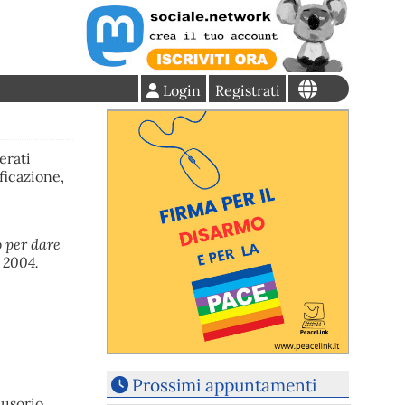
Login
Registrati
erati
ficazione,
o per dare
 2004.
Prossimi appuntamenti
lusorio