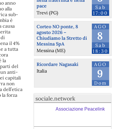
nella fraternità e nella
ono anno
pace
Sab
o alla
Trevi (PG)
17:00
rica sub-
mbia è
a causa
Corteo NO ponte, 8
AGO
merita
agosto 2026 –
8
 di
Chiudiamo la Stretto di
pena il 4%
Messina SpA
Sab
e a tutta
Messina (ME)
18:30
cora
 la
Ricordare Nagasaki
AGO
parti del
9
Italia
 un anti-
ei capitali
Dom
erra non
 dell’etica
 la forza
sociale.network
Associazione Peacelink