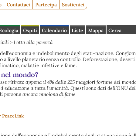
o
Contattaci
Partecipa
Sostienici
Ecologia
Ospiti
Calendario
Liste
Mappa
Cerca
ivili
>
Lotta alla povertà
ell'economia e indebolimento degli stati-nazione. Conglom
o a livello planetario senza controllo. Deforestazione, deserti
imatico, malattie infettive e fame.
 nel mondo?
sse ritirato appena il 4% dalle 225 maggiori fortune del mond
 ed educazione a tutta l’umanità. Questi sono dati dell’ONU del
 di persone ancora muoiono di fame
r
PeaceLink
one dell’economia e l’indebolimento degli stati-nazione è il