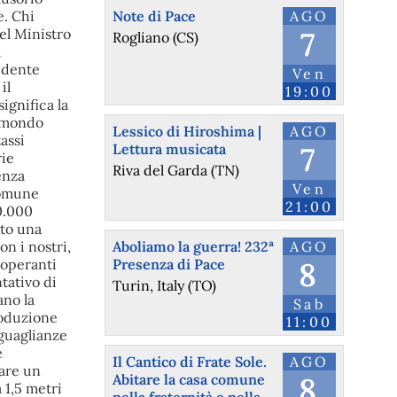
e. Chi
Note di Pace
AGO
del Ministro
7
Rogliano (CS)
a
idente
Ven
il
19:00
ignifica la
l mondo
Lessico di Hiroshima |
AGO
assi
Lettura musicata
7
rie
Riva del Garda (TN)
enza
Ven
comune
21:00
0.000
tto una
n i nostri,
Aboliamo la guerra! 232ª
AGO
noperanti
Presenza di Pace
8
ntativo di
Turin, Italy (TO)
ano la
Sab
roduzione
11:00
uguaglianze
e
Il Cantico di Frate Sole.
AGO
care un
Abitare la casa comune
8
 1,5 metri