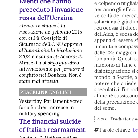
Eventi che hanno
e colpendo migliaia 
preceduto l'invasione
per anno gli effetti
velocità dei mercati
russa dell'Ucraina
sahariana è già di
Elemento chiave è la
retrocessa di dieci
risoluzione del febbraio 2015
dell’Aids, è scesa 
con cui il Consiglio di
appena di essere sfr
Sicurezza dell'ONU approva
umanità e compassi
all'unanimità la Risoluzione
dalle 225 maggiori
2202, elevando gli Accordi di
l’umanità. Questi s
Minsk II a obbligo giuridico
muoiono di fame e 
internazionale per fermare il
disintegrazione si 
conflitto nel Donbass. Non è
mondo: a Seattle, a
stata mai attuata.
potere che chiede u
speculativi, l’intro
PEACELINK ENGLISH
affinché sussistano
Yesterday, Parliament voted
della precauzione e
for a further increase in
del seme.
military spending
Note: Traduzione d
The financial suicide
of Italian rearmament
Parole chiave:
br
Another £22 billion will be