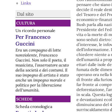
Links
pensare che siano i
decide il reale des
Dal sito
del Tesoro e del Pr
economico-finanzia
CULTURA
Bush parla alla naz
Presidente del Fede
Un ricordo personale
vita o la morte di 
Per Francesco
sono seduti dietro l
Guccini
d’interesse, le inf
dell’informazione. 
Era un compagno di lotte
chiedere niente a 
nonviolente, Francesco
dell’umanità a prop
Guccini. Non solo il poeta, il
ettari dalle isole 
musicista, l'osservatore acuto
fumata delle dimens
della società e dei costumi. Il
operano ora nella 
suo impegno di artista è stato
di fronte alla furio
anche un impegno morale e
far fronte ai compr
politico per la liberazione
deforestazione, l’
dell'umanità.
in scala. Questa l
SCHEDE
e devastazioni ecol
diminuiscano del 4
Scheda cronologica
surriscaldamento da