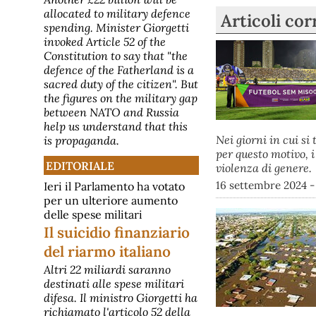
allocated to military defence
Articoli cor
spending. Minister Giorgetti
invoked Article 52 of the
Constitution to say that "the
defence of the Fatherland is a
sacred duty of the citizen". But
the figures on the military gap
between NATO and Russia
help us understand that this
Nei giorni in cui si
is propaganda.
per questo motivo, i
EDITORIALE
violenza di genere.
16 settembre 2024 -
Ieri il Parlamento ha votato
per un ulteriore aumento
delle spese militari
Il suicidio finanziario
del riarmo italiano
Altri 22 miliardi saranno
destinati alle spese militari
difesa. Il ministro Giorgetti ha
richiamato l'articolo 52 della