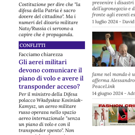
prevenire i disastr
Costituzione per dire che "la
dell’agronegozio e 
difesa della Patria è sacro
fronte agli eventi 
dovere del cittadino". Ma i
1 luglio 2024 - David
numeri del divario militare
Nato/Russia ci servono a
capire che è propaganda.
CONFLITTI
Facciamo chiarezza
Gli aerei militari
devono comunicare il
fame nel mondo è un
piano di volo e avere il
afferma Alessandro 
transponder acceso?
PeaceLink
14 giugno 2024 - Ad
Per il ministro della Difesa
polacco Władysław Kosiniak-
Kamysz, un aereo militare
russo operava nello spazio
aereo internazionale "senza
un piano di volo e con il
transponder spento". Non