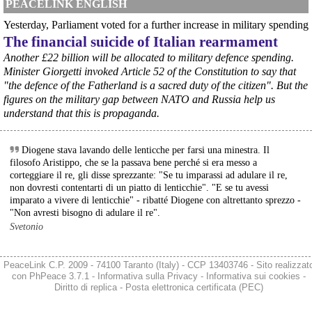
PEACELINK ENGLISH
@peacelink
 - 
6/8/2026 21:41
Yesterday, Parliament voted for a further increase in military spending
cronachetarantine.it/index.php
The financial suicide of Italian rearmament
il Governo ha manifestato l’intenzione di predisporre un 
provvedimento straordinario per attenuare le conseguenze 
Another £22 billion will be allocated to military defence spending.
economiche e sociali della prevista fermata dell’area a caldo e ha 
Minister Giorgetti invoked Article 52 of the Constitution to say that
chiesto alle rappresentanze del territorio di formulare proposte 
"the defence of the Fatherland is a sacred duty of the citizen". But the
concrete per definirne i contenuti. Casartigiani valuta positivamente 
figures on the military gap between NATO and Russia help us
questa disponibilità.
understand that this is propaganda.
#
ILVA
#
Taranto
Diogene stava lavando delle lenticche per farsi una minestra. Il
filosofo Aristippo, che se la passava bene perché si era messo a
corteggiare il re, gli disse sprezzante: "Se tu imparassi ad adulare il re,
non dovresti contentarti di un piatto di lenticchie". "E se tu avessi
imparato a vivere di lenticchie" - ribatté Diogene con altrettanto sprezzo -
"Non avresti bisogno di adulare il re".
Svetonio
PeaceLink C.P. 2009 - 74100 Taranto (Italy) - CCP 13403746 - Sito realizzat
con
PhPeace 3.7.1
-
Informativa sulla Privacy
-
Informativa sui cookies
-
@peacelink
 - 
6/8/2026 21:36
Diritto di replica
-
Posta elettronica certificata (PEC)
giornalerossoblu.it/ex-ilva-sc
Nel tavolo convocato al Ministero delle Imprese e del Made in Italy, 