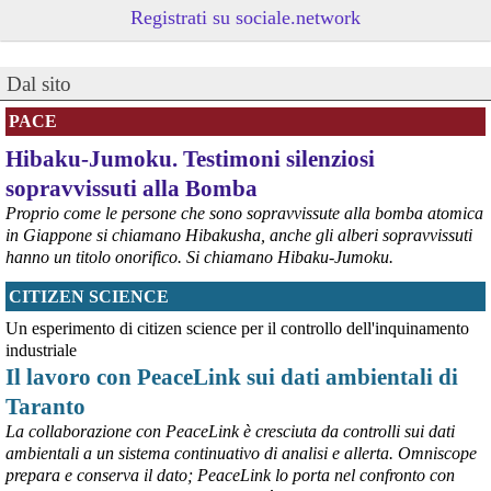
povere.
Registrati su sociale.network
Vito Totire, portavoce RETE NAZIONALE LAVORO SICURO
#
migranti
#
lavoratori
#
Marcinelle
Dal sito
PACE
Hibaku-Jumoku. Testimoni silenziosi
sopravvissuti alla Bomba
Proprio come le persone che sono sopravvissute alla bomba atomica
in Giappone si chiamano Hibakusha, anche gli alberi sopravvissuti
hanno un titolo onorifico. Si chiamano Hibaku-Jumoku.
CITIZEN SCIENCE
@peacelink
 - 
6/8/2026 21:53
askanews.it/2026/08/05/ex-ilva
Un esperimento di citizen science per il controllo dell'inquinamento
“Dal confronto con tutti gli attori e dai contributi raccolti il Governo 
industriale
elaborerà, come concordato a Palazzo Chigi, un piano straordinario 
Il lavoro con PeaceLink sui dati ambientali di
per Taranto”, avrebbe detto il ministro Urso.
Taranto
#
Taranto
#
ILVA
La collaborazione con PeaceLink è cresciuta da controlli sui dati
@peacelink
 - 
6/8/2026 21:50
ambientali a un sistema continuativo di analisi e allerta. Omniscope
corriereditaranto.it/2026/08/0
prepara e conserva il dato; PeaceLink lo porta nel confronto con
Aprendo i lavori, il ministro Urso ha sottolineato come il Governo 