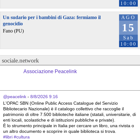
10:00
Un sudario per i bambini di Gaza: fermiamo il
AGO
genocidio
15
Fano (PU)
Sab
10:00
sociale.network
Associazione Peacelink
@peacelink
 - 
8/8/2026 9:16
L'OPAC SBN (Online Public Access Catalogue del Servizio 
Bibliotecario Nazionale) è il catalogo collettivo che raccoglie il 
patrimonio di oltre 7.500 biblioteche italiane (statali, universitarie, di 
enti locali, scolastiche e di istituzioni pubbliche e private).
È lo strumento principale in Italia per cercare un libro, una rivista o 
un altro documento e scoprire in quale biblioteca si trova.
#
libri
#
cultura