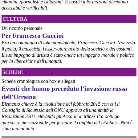
cittadini, giornalisti e istituzioni. E così le informazioni diventano
debba necessariamente prendere atto della decisione della Corte 
accessibili e verificabili.
d’Appello di Milano, ricordando che il provvedimento è già stato 
inserito nella data room della procedura di vendita. “Alla luce del 
CULTURA
nuovo scenario – ha spiegato – Jindal ha presentato una proposta 
aggiornata sull’intero perimetro aziendale che tiene conto della 
Un ricordo personale
chiusura dell’area a caldo e che i commissari stanno valutando”.
Per Francesco Guccini
#
ILVA
#
Taranto
Era un compagno di lotte nonviolente, Francesco Guccini. Non solo
il poeta, il musicista, l'osservatore acuto della società e dei costumi.
Il suo impegno di artista è stato anche un impegno morale e politico
per la liberazione dell'umanità.
SCHEDE
Scheda cronologica con box e allegati
Eventi che hanno preceduto l'invasione russa
dell'Ucraina
Elemento chiave è la risoluzione del febbraio 2015 con cui il
Consiglio di Sicurezza dell'ONU approva all'unanimità la
@peacelink
 - 
6/8/2026 21:45
Risoluzione 2202, elevando gli Accordi di Minsk II a obbligo
borsaitaliana.it/borsa/notizie
giuridico internazionale per fermare il conflitto nel Donbass. Non è
Si sta ragionando su un piano B per Taranto dopo la chiusura 
dell’area a caldo dell’ILVA?
stata mai attuata.
#
ILVA
#
Taranto