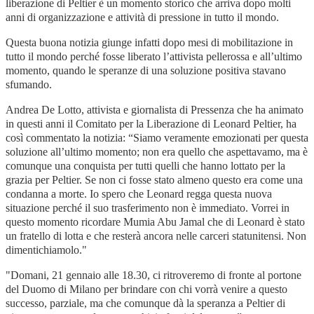
liberazione di Peltier è un momento storico che arriva dopo molti
anni di organizzazione e attività di pressione in tutto il mondo.
Questa buona notizia giunge infatti dopo mesi di mobilitazione in
tutto il mondo perché fosse liberato l’attivista pellerossa e all’ultimo
momento, quando le speranze di una soluzione positiva stavano
sfumando.
Andrea De Lotto, attivista e giornalista di Pressenza che ha animato
in questi anni il Comitato per la Liberazione di Leonard Peltier, ha
così commentato la notizia: “Siamo veramente emozionati per questa
soluzione all’ultimo momento; non era quello che aspettavamo, ma è
comunque una conquista per tutti quelli che hanno lottato per la
grazia per Peltier. Se non ci fosse stato almeno questo era come una
condanna a morte. Io spero che Leonard regga questa nuova
situazione perché il suo trasferimento non è immediato. Vorrei in
questo momento ricordare Mumia Abu Jamal che di Leonard è stato
un fratello di lotta e che resterà ancora nelle carceri statunitensi. Non
dimentichiamolo."
"Domani, 21 gennaio alle 18.30, ci ritroveremo di fronte al portone
del Duomo di Milano per brindare con chi vorrà venire a questo
successo, parziale, ma che comunque dà la speranza a Peltier di