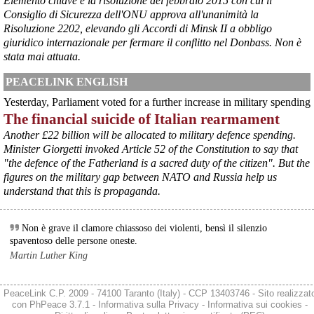
Elemento chiave è la risoluzione del febbraio 2015 con cui il
Consiglio di Sicurezza dell'ONU approva all'unanimità la
Risoluzione 2202, elevando gli Accordi di Minsk II a obbligo
giuridico internazionale per fermare il conflitto nel Donbass. Non è
stata mai attuata.
PEACELINK ENGLISH
Yesterday, Parliament voted for a further increase in military spending
The financial suicide of Italian rearmament
Another £22 billion will be allocated to military defence spending.
@peacelink
 - 
8/8/2026 9:16
Minister Giorgetti invoked Article 52 of the Constitution to say that
L'OPAC SBN (Online Public Access Catalogue del Servizio 
"the defence of the Fatherland is a sacred duty of the citizen". But the
Bibliotecario Nazionale) è il catalogo collettivo che raccoglie il 
figures on the military gap between NATO and Russia help us
patrimonio di oltre 7.500 biblioteche italiane (statali, universitarie, di 
understand that this is propaganda.
enti locali, scolastiche e di istituzioni pubbliche e private).
È lo strumento principale in Italia per cercare un libro, una rivista o 
un altro documento e scoprire in quale biblioteca si trova.
Non è grave il clamore chiassoso dei violenti, bensì il silenzio
#
libri
#
cultura
spaventoso delle persone oneste.
Martin Luther King
@peacelink
 - 
8/8/2026 9:00
L'Opac SBN 
opac.sbn.it/
 è una risorsa gestita interamente dalle 
biblioteche pubbliche.
PeaceLink C.P. 2009 - 74100 Taranto (Italy) - CCP 13403746 - Sito realizzat
#
cultura
#
libri
con
PhPeace 3.7.1
-
Informativa sulla Privacy
-
Informativa sui cookies
-