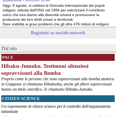
@peacelink
 - 
9/8/2026 10:48
Oggi, 9 agosto, si celebra la Giornata internazionale dei popoli 
indigeni, istituita dall'ONU nel 1994 per valorizzare il contributo 
unico che essi danno alla diversità umana e promuovere la 
protezione dei loro diritti umani e territoriali.
Dare visibilità ai gravi problemi che gli oltre 476 milioni di indigeni 
devono affrontare a causa delle azioni predatorie altrui è 
Registrati su sociale.network
necessario per il loro futuro. 
Survival International info@survival.it
#
dirittiglobali
#
dirittiumani
Dal sito
@peacelink
 - 
9/8/2026 10:46
Da Luisa Morgantini, presidente di AssopacePalestina (per contatti: 
PACE
lmorgantiniassopace@gmail.com)
Hibaku-Jumoku. Testimoni silenziosi
A Supino, in provincia di Frosinone, al centro di AssopacePalestina 
"Bab el Sham" (la  porta del sole), dal 16 al 23 agosto 2026, 60 
sopravvissuti alla Bomba
studentesse e studenti di Gaza, che hanno avuto scholarship da 
Proprio come le persone che sono sopravvissute alla bomba atomica
diverse Universita' italiane, si incontreranno per conoscersi, 
in Giappone si chiamano Hibakusha, anche gli alberi sopravvissuti
scambiare idee, essere di reciproco aiuto, per condividere la loro 
hanno un titolo onorifico. Si chiamano Hibaku-Jumoku.
situazione, i bisogni e le necessita'.
#
dirittiglobali
#
Palestina
CITIZEN SCIENCE
@peacelink
 - 
9/8/2026 10:43
Un esperimento di citizen science per il controllo dell'inquinamento
Ivrea, 232° Presidio per la Pace di Sabato 8° agosto 2026 - Report 
industriale
fotografico