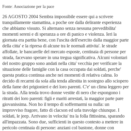
Fonte: Associazione per la pace
26 AGOSTO 2004 Sembra impossibile essere qui a scrivere tranquillamente stamattina, a poche ore dalla delirante esperienza che abbiamo vissuto. Si alternano senza nessuna prevedibilita' momenti sereni e di speranza a ore di panico e violenza. Ieri la giornata era partita bene, con l'uscita dell'esercito dalla maggior parte della citta' e la ripresa di alcune tra le normali attivita'. le strade affollate, le bancarelle del mercato esposte, centinaia di persone per strada, facevano sperare in una tregua significativa. Alcuni volontari del nostro gruppo sono andati nella citta' vecchia per verificare la situazione delle famiglie con la casa occupata dai soldati, perche' questa pratica continua anche nei momenti di relativa calma. Io decido di recarmi da sola alla tenda allestita in sostegno allo sciopero della fame dei prigionieri e dei loro parenti. C'e' un clima leggero per la strada. Alla tenda trovo donne vestite di nero che espongono i ritratti dei loro parenti: figli e mariti arrestati, la maggior parte pare giovanissima. Non ho il tempo di soffermarmi su nulla: un improvviso fragore, fatto di clacson ed urla travolge chiunque. I soldati, le jeep. Arrivano in velocita' tra la folla fittissima, sparando all'impazzata. Sono due, sufficienti in questo contesto a mettere in pericolo centinaia di persone: anziani col bastone, donne con bambini piccoli, qualcuno coi pacchi della spesa,.. Tutti corrono mentre i colpi continuano, qualcuno cade travolto dalla ressa, le donne della tenda cercano di portare in salvo i preziosi ritratti con cornice dei loro cari, i negozi chiudono. Mi riparo vicino ad un negozio, poi vedo una donna incinta in mezzo alla piazza e corro a portarla al riparo. In quel momento parte la sassaiola: impressionante, fitta..efficace. Le due jeep vengono respinte ai lati della piazza, decine di ragazzini lanciano di tutto, alcuni mi raggiungono e soridendo dicono il solito "ello', uozziurneim?" in uso se si incontra un internazionale. Mi rendo conto a posteriori che cerco di interessarli a me per evitare che si espongano, che si lancino coi sassi piu' grandi di loro verso le jeep che esplodono colpi ripetutamente. Temo per questi bambini abituati a tutto questo, vorrei che si riparassero e basta. Osservo che alcuni adulti li appoggiano, altri li sgridano ed allontanano. Quialcuno fa come se nulla stesse succedendo, ma appena arriva il secco suono dello sparo, tutti si buttano contro i muri o negli anfratti. Spari e sassi, sassi e spari: la situazione si stabilizza in questo modo,fino a quando da un tetto cade un sasso grandissimo che centra una delle jeep. Parte un applauso fragoroso, pacche sulle spalle, sguardi compiaciuti che cercano anche in me complicita'. Non posso non sorridere, anche se so che questa labile soddisfazione sara' a breve sgretolata dalla riposta israeliana. Infatti ripartono i colpi, ricominciano le fughe a caccia di un qualsiasi riparo, che non sempre si trova. Arrivano le ragazze che da un mese vivono a Nablus e da loro apprendo che c'e' stato qualche sparo da parte palestinese. Rimandando ad altre sedi e situazioni i commenti di tipo politico, non possiamo non pensare alle conseguenze che tutto cio' provochera'. Decidiamo di andare alla clinica in centro per metterci a disposizione dei volontari del Medical Relief. E' pericoloso avventurarsi nella casbah, ma il passaparola palestinese ci guida nei vicoli piu' sicuri e giungiamo a destinazione. Gli spari sono ripetuti e vicini, ci consigliano di aspettare che la situazione si calmi. Gia', ma quando? Dopo circa un'ora ci raggiunge W., un amico volontario il cui fratello e' stato ferito la mattina ed ora e' a casa, per fortuna non in condizioni gravi. Passiamo a trovarlo e poi di nuovo nella citta' vecchia per essere al fianco degli abitanti sotto pressione da ore. Si susseguono esplosioni e spari molto vicini. Passiamo in una piazzetta e da una finestra vengono esplosi dei colpi vicino a noi: 5 donne e un volontario in divisa. Sento la paura e l'imprevedibilita' della situazione, sento che siamo molto esposti e accelero, mentre W. urla in ebraico ai soldati di non sparare. I vicoli e gli anfratti sono la fortuna e la maledizione della citta' vecchia: in quel labirinto riesci a trovare il modo di ripararti, ma puoi anche sbagliare angolo e capitare all'improvviso davanti a un cecchino. Inoltre i soldati stanno perfezionando l'orribile tecnica di passare casa per casa facendo esplodere i muri intermedi, per non strare allo scoperto. E' cio' che avviene in queste ore e nei giorni scorsi. I botti sono ripetuti, ci tappiamo le orecchie, alcuni bambini piangono ad ogni scoppio, altri si eccitano e gli adulti li riparano contro i muri. Sono segregati in casa da settimane e convivono con la violenza delle armi e degli esplosivi, con lo spettro dell'occupazione della propria casa o dell'arresto indiscriminato, con la possibilita' del proiettile vagante o deliberatamente sparato. Sono di questi giorni infatti i casi dell'uomo ucciso mentre si affacciava alla finestra di casa sua, o della bimba ferita al volto nel bagno. Nel nostro angolo piu' o meno riparato convergono volontari, uomini e bambini. Qualcuno porta il caffe', ci si rilassa un attimo. Ci pensano gli Apaches dall'alto a ricordarci che non va bene e che l'esercito non intende mollare la presa. Si sentono raffiche di mitraglia dagli elicotteri, ma qualcuno sostiene che sono rumopri registrati per terrorizzare, non vedendosi tracce di fumo. In effetti l'effetto spavento funziona, alcune persone abbandonano spontaneamente le proprie case. Accompagniamo fuori donne e bambini, anziani e uomini che devono per forza attraversare la piazza col cecchino per andarsene. Mentre cammino al fianco di queste persone sento di essere in pericolo e di dipendere dagli umori di qualcuno appostato dietro alla finestra, ma come tutte le altre ragazze e i volontari mi metto spontaneamente dalla parte piu' esposta. A volte arrivano gli spari vicino a noi, altre volte in aria, altre volte ancora passiamo senza problemi. A discrezione... Passano le ore, siamo stanchi e coi nervi a fior di pelle per i botti, ma nel vicolo si e' creato un piccolo mondo, fatto di caffe', scambi linguistici italiano arabo, giochi col palloncino, sguardi complici tra donne, chiacchiere sulla tv italiana con gli uomini. Ogni tanto ci compattiamo perche' qualcuno deve passare e ci si alterna per scortarlo. Arriva la sera, i colori della citta'- presepio di Nablus virano al rosa, come e' rosa il palloncino su cui un bambino di 10 anni ci chiede di scrivere il nostro nome. E' sempre difficile andare da via da queste case, dove sappiamo che nei prossimi giorni, purtroppo, questa situazione si ripetera'. Salutiamo tutti, ci ringraziano, gran pacche sulle spalle coi ragazzi e tanti ciao. Un braccio ingessato si agita piu' degli altri: e' di M.,13 anni, che e' stato ferito qualche giorno fa dai cosiddetti proiettili di gomma e che ha passato almeno mezz'ora nel disperato e caparbio tentativo di insegnarmi a contare in arabo. Penso a come si puo' crescere in questa situazione, guardo ancora una volta questi bambini e ragazzi, poi mi soffermo su I., volontario giovanissimo del M.R., che in questi giorni ci sta dimostrando una maturita' ed un senso di responsabilita' nella situazioni di crisi assolutamente encomiabile. Sembra che si formino nel dramma ragazzi eccezionali, coraggiosi e forti, ma a cui qualcuno ha rubato la giovinezza: prima ancora e' successo ai loro genitori e ai nonni. Da parte di altri si notano scompensi e segni di squilibrio, vien da chiedersi quale futuro li aspetta e come sara' possibile riparare a tutti questi traumi. Ce ne andiamo pensando a cosa accadra' stanotte nella citta' vecchia e nei campi profughi. L'aria e' fresca e i colori della sera incantevoli. Potrebbe essere una sera meravigliosa. Domani e' venerdi', potrebbe essere giorno di festa. Due giorni di relativa calma hanno dato tregua alla citta' e ai suoi abitanti. Scandita pur sempre dall'incertezza e dall'imprevedibilita', la vita a nablus ha ricominciato a scorrere. Ho rivisto la via principale finalmente dopo 10 giorni sgombra delle pietre che gli israeliani avevano accumulato con i bulldozer per impedire l'accesso alla citta' vecchia. Le botteghe e i negozi hanno riaperto, sono tornati anche i venditori ambulanti in strada, ogni singola attivita' ha ripreso il suo corso. Questa mattina siamo allo youth center a comunicare con il mondo (internet) a capire come mai sulle testate italiane e non solo non si parli mai di Nablus, dell'ingiustizia che qui si consuma ogni giorno. Troviamo solo brevi ed insignificanti trafiletti. E' anche vero che altrove prende forma un'ingiustizia altrettanto assurda incomprensibile (l'Iraq...)che catalizza tutte le attenzioni. Alle 10 alcuni volontari ci invitano a recarci con loro per verificare le condizioni di alcune famiglie le cui abitazioni sono state occupate. Si ha notizia di almeno tre edifici occupati. Nel primo, sul retro del vecchio Khan ormai ridotto in macerie, i soldati sono entrati da questa notte. Tra mezzanotte e le due un numero consistente di jeep ha infatti invaso la old city. Da una finestra socchiusa si intravede la canna del fucile del soldato:proviamo a chiedere di entrare, di farci parlare con il capitano. Nessuna risposta. Intanto nella piazzetta antistante l'edificio prende il via la consueta sassaiola. Alcuni vetri della casa vengono infranti. Proviamo nella seconda casa. Dopo tentativi che durano 20 minuti, i soldati ci fanno dire attraverso uno dei familiari "in ostaggio"che se non andiamo via entro 5 minuti spareranno a tutte le persone nella casa. Facciamo un giro ma siamo subito richiamati dallo scoppio di un ordigno nei pressi della prima abitazione visitata. Siamo nel mezzo: da una parte i soldati che sparano, lanciano lacrimogeni per disperdere la folla di ragazzini che lancia pietre; dall'altra i ragazzini appunto ma anche alcuni combattenti che rispondono al fu