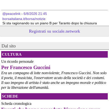
@peacelink
 - 
6/8/2026 21:45
borsaitaliana.it/borsa/notizie
Si sta ragionando su un piano B per Taranto dopo la chiusura 
dell’area a caldo dell’ILVA?
Registrati su sociale.network
#
ILVA
#
Taranto
@peacelink
 - 
6/8/2026 21:41
Dal sito
cronachetarantine.it/index.php
il Governo ha manifestato l’intenzione di predisporre un 
provvedimento straordinario per attenuare le conseguenze 
CULTURA
economiche e sociali della prevista fermata dell’area a caldo e ha 
Un ricordo personale
chiesto alle rappresentanze del territorio di formulare proposte 
Per Francesco Guccini
concrete per definirne i contenuti. Casartigiani valuta positivamente 
questa disponibilità.
Era un compagno di lotte nonviolente, Francesco Guccini. Non solo
#
ILVA
#
Taranto
il poeta, il musicista, l'osservatore acuto della società e dei costumi.
Il suo impegno di artista è stato anche un impegno morale e politico
per la liberazione dell'umanità.
SCHEDE
Scheda cronologica