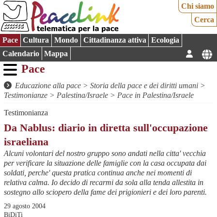
Chi siamo
Cerca
Pace
Cultura
Mondo
Cittadinanza attiva
Ecologia
Calendario
Mappa
Pace
Educazione alla pace
>
Storia della pace e dei diritti umani
>
Testimonianze
>
Palestina/Israele
>
Pace in Palestina/Israele
Testimonianza
Da Nablus: diario in diretta sull'occupazione
israeliana
Alcuni volontari del nostro gruppo sono andati nella citta' vecchia
per verificare la situazione delle famiglie con la casa occupata dai
soldati, perche' questa pratica continua anche nei momenti di
relativa calma. Io decido di recarmi da sola alla tenda allestita in
sostegno allo sciopero della fame dei prigionieri e dei loro parenti.
29 agosto 2004
BiDiTi