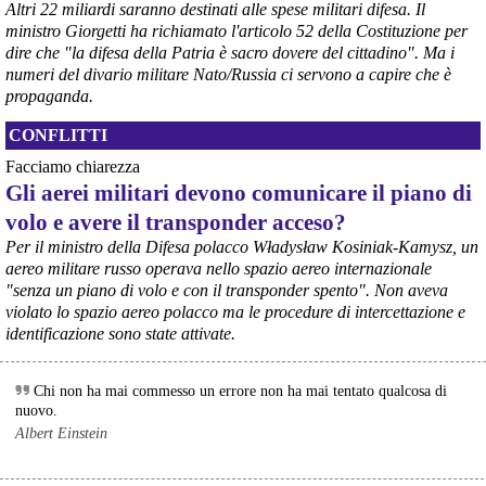
Altri 22 miliardi saranno destinati alle spese militari difesa. Il
@peacelink
 - 
6/8/2026 21:35
ministro Giorgetti ha richiamato l'articolo 52 della Costituzione per
Ultimi cento milioni di euro per l’ex Ilva, poi non saranno più 
dire che "la difesa della Patria è sacro dovere del cittadino". Ma i
possibili nuovi aiuti di Stato. Lo ha confermato il ministro Adolfo 
numeri del divario militare Nato/Russia ci servono a capire che è
Urso durante l’incontro al Mimit con le imprese dell’indotto: la 
propaganda.
tranche conclusiva del prestito autorizzato dall’Unione europea 
dovrà essere erogata entro il 9 agosto e restituita dal futuro 
CONFLITTI
acquirente.
Fonte: Studio100
Facciamo chiarezza
#
ILVA
#
UE
Gli aerei militari devono comunicare il piano di
volo e avere il transponder acceso?
@peacelink
 - 
6/8/2026 21:08
Il governatore di Puglia Decaro esce dal vertice al Mimit più 
Per il ministro della Difesa polacco Władysław Kosiniak-Kamysz, un
preoccupato di come era entrato, lamentando l’assenza di certezze 
aereo militare russo operava nello spazio aereo internazionale
sulla procedura di gara e ribadendo la necessità di un ruolo diretto 
"senza un piano di volo e con il transponder spento". Non aveva
dello Stato.
violato lo spazio aereo polacco ma le procedure di intercettazione e
Anche il sindaco di Taranto, Bitetti, chiede un piano industriale 
identificazione sono state attivate.
chiaro, garanzie sulla salute e strumenti di tutela per i lavoratori 
dell’area a freddo. La Provincia parla di un tavolo “senza decisioni”.
Fonte: Cronache Tarantine 
Chi non ha mai commesso un errore non ha mai tentato qualcosa di
#
ILVA
nuovo.
Albert Einstein
@peacelink
 - 
6/8/2026 21:08
cronachetarantine.it/index.php
Il ministro ha ribadito che il Governo applicherà la sentenza, ma 