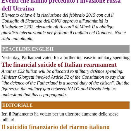
Eventi che hanno preceduto l'invasione russa
dell'Ucraina
Elemento chiave è la risoluzione del febbraio 2015 con cui il
Consiglio di Sicurezza dell'ONU approva all'unanimità la
Risoluzione 2202, elevando gli Accordi di Minsk II a obbligo
@peacelink
 - 
6/8/2026 21:36
giuridico internazionale per fermare il conflitto nel Donbass. Non è
giornalerossoblu.it/ex-ilva-sc
stata mai attuata.
Nel tavolo convocato al Ministero delle Imprese e del Made in Italy, 
il Governo ha annunciato l’intenzione di predisporre un 
PEACELINK ENGLISH
provvedimento straordinario per attenuare le conseguenze 
Yesterday, Parliament voted for a further increase in military spending
economiche e sociali dello stop dell’area a caldo, invitando le 
rappresentanze del territorio a presentare proposte operative.
The financial suicide of Italian rearmament
#
ILVA
#
Taranto
Another £22 billion will be allocated to military defence spending.
Minister Giorgetti invoked Article 52 of the Constitution to say that
"the defence of the Fatherland is a sacred duty of the citizen". But the
figures on the military gap between NATO and Russia help us
understand that this is propaganda.
EDITORIALE
Ieri il Parlamento ha votato per un ulteriore aumento delle spese
militari
Il suicidio finanziario del riarmo italiano