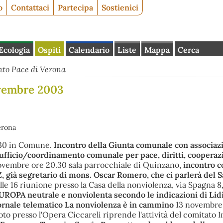
o
Contattaci
Partecipa
Sostienici
Ecologia
Ospiti
Calendario
Liste
Mappa
Cerca
to Pace di Verona
ovembre 2003
erona
.30 in Comune.
Incontro della Giunta comunale con associazi
fficio/coordinamento comunale per pace, diritti, cooperaz
vembre ore 20.30 sala parrocchiale di Quinzano,
incontro c
ià segretario di mons. Oscar Romero, che ci parlerà del S
lle 16 riunione presso la Casa della nonviolenza, via Spagna 8
'EUROPA neutrale e nonviolenta secondo le indicazioni di Lid
ornale telematico La nonviolenza è in cammino
13 novembre 
to presso l'Opera Ciccareli riprende l'attività del comitato 