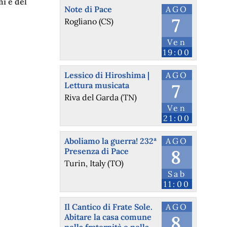
i e del
Note di Pace
AGO
7
Rogliano (CS)
Ven
19:00
Lessico di Hiroshima |
AGO
Lettura musicata
7
Riva del Garda (TN)
Ven
21:00
Aboliamo la guerra! 232ª
AGO
Presenza di Pace
8
Turin, Italy (TO)
Sab
11:00
Il Cantico di Frate Sole.
AGO
Abitare la casa comune
8