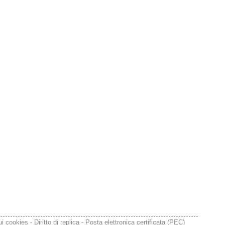
conseguenze economiche e sociali 
della prevista fermata dell’area a caldo 
e ha chiesto alle rappresentanze del 
territorio di formulare proposte 
concrete per definirne i contenuti. 
Casartigiani valuta positivamente 
questa disponibilità.
#
ILVA
#
Taranto
@peacelink
 - 
6/8/2026 21:36
giornalerossoblu.it/ex-ilva-sc
Nel tavolo convocato al Ministero delle 
Imprese e del Made in Italy, il Governo 
ui cookies
-
Diritto di replica
-
Posta elettronica certificata (PEC)