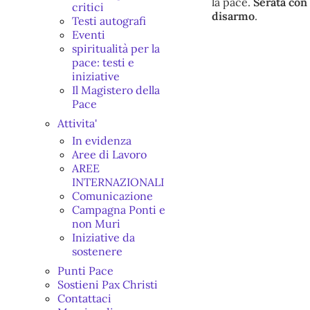
la pace.
Serata con
critici
disarmo
.
Testi autografi
Eventi
spiritualità per la
pace: testi e
iniziative
Il Magistero della
Pace
Attivita'
In evidenza
Aree di Lavoro
AREE
INTERNAZIONALI
Comunicazione
Campagna Ponti e
non Muri
Iniziative da
sostenere
Punti Pace
Sostieni Pax Christi
Contattaci