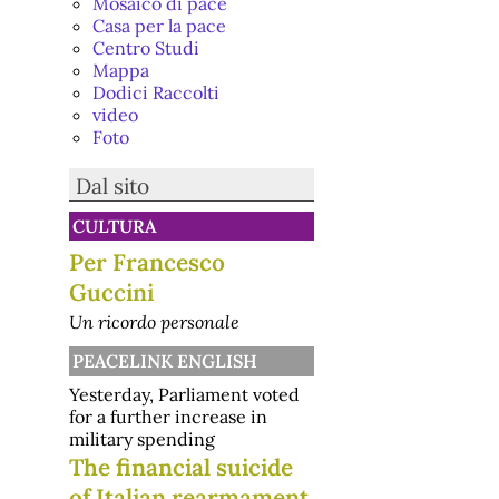
Mosaico di pace
Casa per la pace
Centro Studi
Mappa
Dodici Raccolti
video
Foto
Dal sito
CULTURA
Per Francesco
Guccini
Un ricordo personale
PEACELINK ENGLISH
Yesterday, Parliament voted
for a further increase in
military spending
The financial suicide
of Italian rearmament