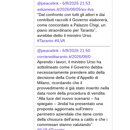
@peacelink
 - 
6/8/2026 21:53
askanews.it/2026/08/05/ex-ilva
“Dal confronto con tutti gli attori e dai 
contributi raccolti il Governo elaborerà, 
come concordato a Palazzo Chigi, un 
piano straordinario per Taranto”, 
avrebbe detto il ministro Urso.
#
Taranto
#
ILVA
@peacelink
 - 
6/8/2026 21:50
corriereditaranto.it/2026/08/0
Aprendo i lavori, il ministro Urso ha 
sottolineato come il Governo debba 
necessariamente prendere atto della 
decisione della Corte d’Appello di 
Milano, ricordando che il 
provvedimento è già stato inserito nella 
data room della procedura di vendita. 
“Alla luce del nuovo scenario – ha 
spiegato – Jindal ha presentato una 
proposta aggiornata sull’intero 
perimetro aziendale che tiene conto 
della chiusura dell’area a caldo e che i 
commissari stanno valutando”.
#
ILVA
#
Taranto