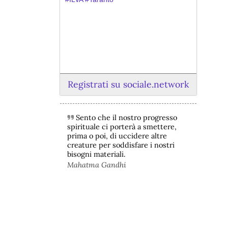
Registrati su sociale.network
Sento che il nostro progresso
@peacelink
 - 
6/8/2026 21:45
spirituale ci porterà a smettere,
borsaitaliana.it/borsa/notizie
prima o poi, di uccidere altre
Si sta ragionando su un piano B per 
creature per soddisfare i nostri
Taranto dopo la chiusura dell’area a 
bisogni materiali.
caldo dell’ILVA?
Mahatma Gandhi
#
ILVA
#
Taranto
@peacelink
 - 
6/8/2026 21:41
cronachetarantine.it/index.php
il Governo ha manifestato l’intenzione 
di predisporre un provvedimento 
straordinario per attenuare le 