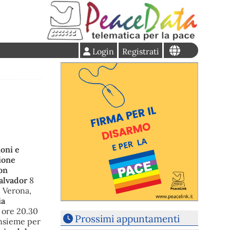
Login
Registrati
oni e
ione
on
alvador
8
, Verona,
ia
ore 20.30
Prossimi appuntamenti
Insieme per