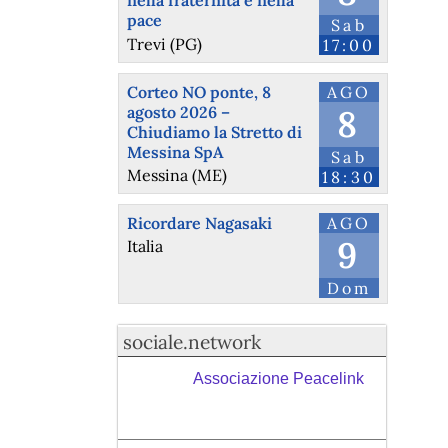
nella fraternità e nella
pace
Sab
Trevi (PG)
17:00
Corteo NO ponte, 8
AGO
agosto 2026 –
8
Chiudiamo la Stretto di
Messina SpA
Sab
Messina (ME)
18:30
Ricordare Nagasaki
AGO
9
Italia
Dom
sociale.network
Associazione Peacelink