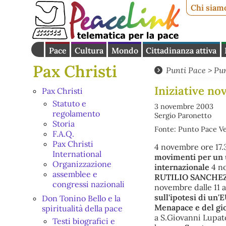
Chi siam
Pace
Cultura
Mondo
Cittadinanza attiva
Pax Christi
Punti Pace
>
Pun
Iniziative n
Pax Christi
Statuto e
3 novembre 2003
regolamento
Sergio Paronetto
Storia
Fonte: Punto Pace V
F.A.Q.
Pax Christi
4 novembre ore 17
International
movimenti per un u
Organizzazione
internazionale
4 no
assemblee e
RUTILIO SANCHEZ, g
congressi nazionali
novembre dalle 11 a
sull'ipotesi di un
Don Tonino Bello e la
Menapace e del gi
spiritualità della pace
a S.Giovanni Lupato
Testi biografici e