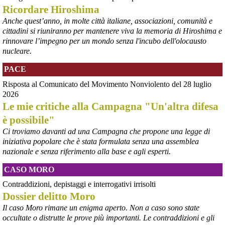
Ricordare Hiroshima
retepacedisarmo.org/2026/missi
Il Parlamento è stato tenuto praticamente all’oscuro del 
Anche quest’anno, in molte città italiane, associazioni, comunità e
dispiegamento di uomini e mezzi verso il regno saudita e in un 
cittadini si riuniranno per mantenere viva la memoria di Hiroshima e
contesto di conflitto aperto nella regione.
rinnovare l’impegno per un mondo senza l'incubo dell'olocausto
#
disarmo
#
noguerra
#
pcknews
nucleare.
PACE
Risposta al Comunicato del Movimento Nonviolento del 28 luglio
2026
Le mie critiche alla Campagna "Un'altra difesa
è possibile"
Ci troviamo davanti ad una Campagna che propone una legge di
iniziativa popolare che è stata formulata senza una assemblea
nazionale e senza riferimento alla base e agli esperti.
@peacelink
 - 
6/8/2026 5:38
CASO MORO
ilmanifesto.it/guerra-a-debito
Ieri il parlamento ha approvato le risoluzioni della maggioranza che 
Contraddizioni, depistaggi e interrogativi irrisolti
impegnano il governo ad avviare le procedure per chiedere 
Dossier delitto Moro
all’Unione europea di attivare la clausola di salvaguardia nazionale 
Il caso Moro rimane un enigma aperto. Non a caso sono state
per lo scostamento di bilancio. Si tratta, in un triennio, dello 0,6% 
occultate o distrutte le prove più importanti. Le contraddizioni e gli
del Pil per investimenti in transizione energetica e dello 0,9% in 