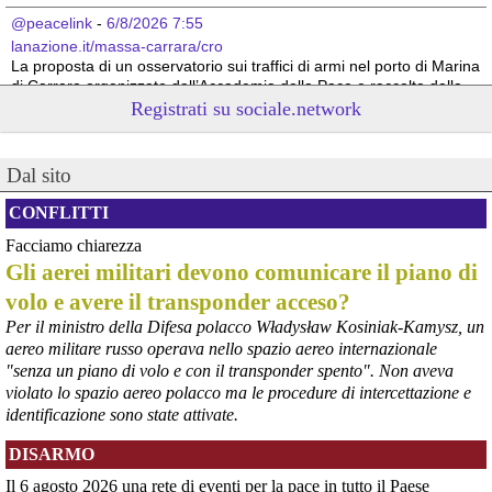
@peacelink
 - 
6/8/2026 7:55
lanazione.it/massa-carrara/cro
La proposta di un osservatorio sui traffici di armi nel porto di Marina 
di Carrara organizzato dall’Accademia della Pace e raccolta dalla 
sindaca Serena Arrighi.
Registrati su sociale.network
Linda Maggiori, nel ricostruire l’inchiesta che ha fatto per 
AltrEconomia sull’attività di carico e scarico di armi in diversi porti 
tra cui quello di Marina di Carrara, ha sottolineato la resistenza da 
Dal sito
parte delle istituzioni competenti a fornire le informazioni 
indispensabili.
CONFLITTI
#
armi
#
disarmo
#
pcknews
#
pace
Facciamo chiarezza
Gli aerei militari devono comunicare il piano di
volo e avere il transponder acceso?
Per il ministro della Difesa polacco Władysław Kosiniak-Kamysz, un
aereo militare russo operava nello spazio aereo internazionale
"senza un piano di volo e con il transponder spento". Non aveva
violato lo spazio aereo polacco ma le procedure di intercettazione e
identificazione sono state attivate.
DISARMO
Il 6 agosto 2026 una rete di eventi per la pace in tutto il Paese
@peacelink
 - 
6/8/2026 7:50