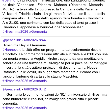
#
Berlino
. La principale manifestazione, una kundgebung (raduno) 
dal titolo "Gedenken - Erinnern - Mahnen" (Ricordare - Memoria - 
Monito), si terrà alle 17:00 presso la Campana della Pace nel 
Volkspark Friedrichshain . La giornata è iniziata con il suono della 
campana alle 8:15, l'ora dello sgancio della bomba su Hiroshima. 
Alle 21:00, una cerimonia con luci della pace si terrà presso il 
Giardino Giapponese a Berlino-Hohenschönhausen.
#
Hiroshima2026
#
Germania
@peacelink
 - 
6/8/2026 8:44
Hiroshima Day in Germania 
#
Hannover
: la città offre un programma particolarmente ricco e 
articolato. La commemorazione ufficiale è iniziata alle 8:00 con una 
cerimonia presso la Aegidienkirche , seguita da una meditazione 
sonora e da una funzione multireligiosa per la pace nel pomeriggio. 
In serata, la città ospiterà proiezioni di documentari al Neues 
Rathaus e, alle 22:00, un suggestivo momento di ricordo con il 
lancio di lanterne di carta sullo stagno Maschteich.
#
Hiroshima2026
#
Germania
@peacelink
 - 
6/8/2026 8:42
In Germania le commemorazioni dell'81° anniversario di Hiroshima 
sono numerose e capillari, coinvolgendo grandi città e piccole 
comunità. 
#
Hiroshima2026
#
Germania