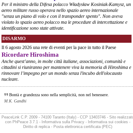
Per il ministro della Difesa polacco Władysław Kosiniak-Kamysz, un
aereo militare russo operava nello spazio aereo internazionale
"senza un piano di volo e con il transponder spento". Non aveva
violato lo spazio aereo polacco ma le procedure di intercettazione e
identificazione sono state attivate.
@peacelink
 - 
6/8/2026 21:35
DISARMO
Ultimi cento milioni di euro per l’ex Ilva, poi non saranno più 
possibili nuovi aiuti di Stato. Lo ha confermato il ministro Adolfo 
Il 6 agosto 2026 una rete di eventi per la pace in tutto il Paese
Urso durante l’incontro al Mimit con le imprese dell’indotto: la 
Ricordare Hiroshima
tranche conclusiva del prestito autorizzato dall’Unione europea 
dovrà essere erogata entro il 9 agosto e restituita dal futuro 
Anche quest’anno, in molte città italiane, associazioni, comunità e
acquirente.
cittadini si riuniranno per mantenere viva la memoria di Hiroshima e
Fonte: Studio100
rinnovare l’impegno per un mondo senza l'incubo dell'olocausto
#
ILVA
#
UE
nucleare.
@peacelink
 - 
6/8/2026 21:08
Il governatore di Puglia Decaro esce dal vertice al Mimit più 
Bontà e grandezza sono nella semplicità, non nel benessere.
preoccupato di come era entrato, lamentando l’assenza di certezze 
M.K. Gandhi
sulla procedura di gara e ribadendo la necessità di un ruolo diretto 
dello Stato.
Anche il sindaco di Taranto, Bitetti, chiede un piano industriale 
PeaceLink C.P. 2009 - 74100 Taranto (Italy) - CCP 13403746 - Sito realizzat
chiaro, garanzie sulla salute e strumenti di tutela per i lavoratori 
con
PhPeace 3.7.1
-
Informativa sulla Privacy
-
Informativa sui cookies
-
dell’area a freddo. La Provincia parla di un tavolo “senza decisioni”.
Diritto di replica
-
Posta elettronica certificata (PEC)
Fonte: Cronache Tarantine 