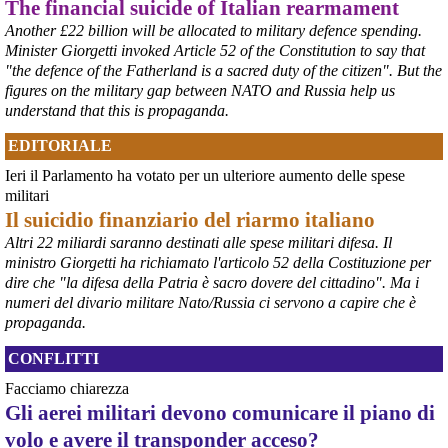
The financial suicide of Italian rearmament
Another £22 billion will be allocated to military defence spending.
Minister Giorgetti invoked Article 52 of the Constitution to say that
"the defence of the Fatherland is a sacred duty of the citizen". But the
figures on the military gap between NATO and Russia help us
understand that this is propaganda.
EDITORIALE
Ieri il Parlamento ha votato per un ulteriore aumento delle spese
@peacelink
 - 
6/8/2026 21:36
militari
giornalerossoblu.it/ex-ilva-sc
Il suicidio finanziario del riarmo italiano
Nel tavolo convocato al Ministero delle Imprese e del Made in Italy, 
Altri 22 miliardi saranno destinati alle spese militari difesa. Il
il Governo ha annunciato l’intenzione di predisporre un 
ministro Giorgetti ha richiamato l'articolo 52 della Costituzione per
provvedimento straordinario per attenuare le conseguenze 
dire che "la difesa della Patria è sacro dovere del cittadino". Ma i
economiche e sociali dello stop dell’area a caldo, invitando le 
rappresentanze del territorio a presentare proposte operative.
numeri del divario militare Nato/Russia ci servono a capire che è
#
ILVA
#
Taranto
propaganda.
CONFLITTI
Facciamo chiarezza
Gli aerei militari devono comunicare il piano di
volo e avere il transponder acceso?