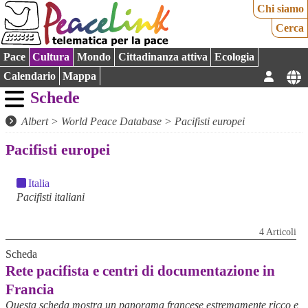
Chi siamo
Cerca
Pace
Cultura
Mondo
Cittadinanza attiva
Ecologia
Calendario
Mappa
Schede
Albert
>
World Peace Database
>
Pacifisti europei
Pacifisti europei
Italia
Pacifisti italiani
4 Articoli
Scheda
Rete pacifista e centri di documentazione in
Francia
Questa scheda mostra un panorama francese estremamente ricco e