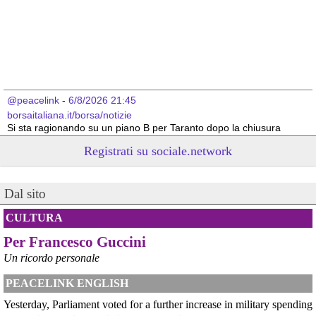
@peacelink
 - 
6/8/2026 21:45
borsaitaliana.it/borsa/notizie
Si sta ragionando su un piano B per Taranto dopo la chiusura 
dell’area a caldo dell’ILVA?
Registrati su sociale.network
#
ILVA
#
Taranto
@peacelink
 - 
6/8/2026 21:41
Dal sito
cronachetarantine.it/index.php
il Governo ha manifestato l’intenzione di predisporre un 
provvedimento straordinario per attenuare le conseguenze 
CULTURA
economiche e sociali della prevista fermata dell’area a caldo e ha 
Per Francesco Guccini
chiesto alle rappresentanze del territorio di formulare proposte 
concrete per definirne i contenuti. Casartigiani valuta positivamente 
Un ricordo personale
questa disponibilità.
#
ILVA
#
Taranto
PEACELINK ENGLISH
Yesterday, Parliament voted for a further increase in military spending