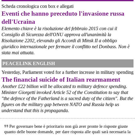
Scheda cronologica con box e allegati
Eventi che hanno preceduto l'invasione russa
dell'Ucraina
Elemento chiave è la risoluzione del febbraio 2015 con cui il
Consiglio di Sicurezza dell'ONU approva all'unanimità la
Risoluzione 2202, elevando gli Accordi di Minsk II a obbligo
giuridico internazionale per fermare il conflitto nel Donbass. Non è
stata mai attuata.
PEACELINK ENGLISH
Yesterday, Parliament voted for a further increase in military spending
The financial suicide of Italian rearmament
Another £22 billion will be allocated to military defence spending.
@peacelink
 - 
8/8/2026 9:16
Minister Giorgetti invoked Article 52 of the Constitution to say that
L'OPAC SBN (Online Public Access Catalogue del Servizio 
"the defence of the Fatherland is a sacred duty of the citizen". But the
Bibliotecario Nazionale) è il catalogo collettivo che raccoglie il 
figures on the military gap between NATO and Russia help us
patrimonio di oltre 7.500 biblioteche italiane (statali, universitarie, di 
understand that this is propaganda.
enti locali, scolastiche e di istituzioni pubbliche e private).
È lo strumento principale in Italia per cercare un libro, una rivista o 
un altro documento e scoprire in quale biblioteca si trova.
Per governare bene è prioritario non già aver pronte le risposte giuste
#
libri
#
cultura
quanto delle buone domande, per dare risposta alle quali sarà necessaria la