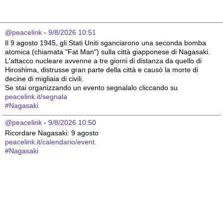
@peacelink
 - 
9/8/2026 10:51
Il 9 agosto 1945, gli Stati Uniti sganciarono una seconda bomba 
atomica (chiamata "Fat Man") sulla città giapponese di Nagasaki. 
L'attacco nucleare avvenne a tre giorni di distanza da quello di 
Hiroshima, distrusse gran parte della città e causò la morte di 
decine di migliaia di civili.
Se stai organizzando un evento segnalalo cliccando su 
peacelink.it/segnala
#
Nagasaki
@peacelink
 - 
9/8/2026 10:50
Ricordare Nagasaki: 9 agosto 
peacelink.it/calendario/event.
#
Nagasaki