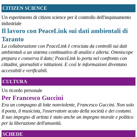
#
dirittiglobali
#
Palestina
CITIZEN SCIENCE
@peacelink
 - 
9/8/2026 10:43
Un esperimento di citizen science per il controllo dell'inquinamento
Ivrea, 232° Presidio per la Pace di Sabato 8° agosto 2026 - Report 
industriale
fotografico
Il lavoro con PeaceLink sui dati ambientali di
#
pace
#
pcknews
#
Ivrea
Taranto
La collaborazione con PeaceLink è cresciuta da controlli sui dati
ambientali a un sistema continuativo di analisi e allerta. Omniscope
prepara e conserva il dato; PeaceLink lo porta nel confronto con
cittadini, giornalisti e istituzioni. E così le informazioni diventano
accessibili e verificabili.
CULTURA
Un ricordo personale
Per Francesco Guccini
Era un compagno di lotte nonviolente, Francesco Guccini. Non solo
il poeta, il musicista, l'osservatore acuto della società e dei costumi.
Il suo impegno di artista è stato anche un impegno morale e politico
per la liberazione dell'umanità.
SCHEDE