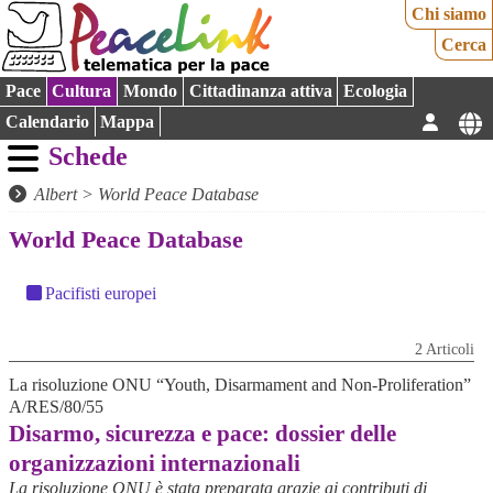
Chi siamo
Cerca
Pace
Cultura
Mondo
Cittadinanza attiva
Ecologia
Calendario
Mappa
Schede
Albert
>
World Peace Database
World Peace Database
Pacifisti europei
2 Articoli
La risoluzione ONU “Youth, Disarmament and Non-Proliferation”
A/RES/80/55
Disarmo, sicurezza e pace: dossier delle
organizzazioni internazionali
La risoluzione ONU è stata preparata grazie ai contributi di