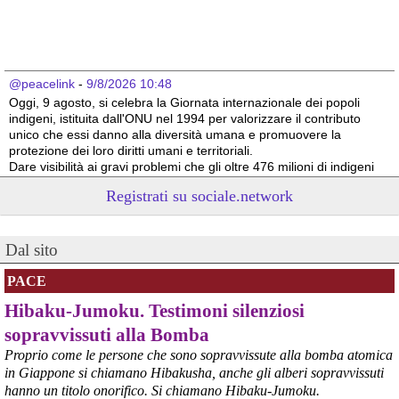
@peacelink
 - 
9/8/2026 10:48
Oggi, 9 agosto, si celebra la Giornata internazionale dei popoli 
indigeni, istituita dall'ONU nel 1994 per valorizzare il contributo 
unico che essi danno alla diversità umana e promuovere la 
protezione dei loro diritti umani e territoriali.
Dare visibilità ai gravi problemi che gli oltre 476 milioni di indigeni 
devono affrontare a causa delle azioni predatorie altrui è 
Registrati su sociale.network
necessario per il loro futuro. 
Survival International info@survival.it
#
dirittiglobali
#
dirittiumani
Dal sito
@peacelink
 - 
9/8/2026 10:46
Da Luisa Morgantini, presidente di AssopacePalestina (per contatti: 
PACE
lmorgantiniassopace@gmail.com)
Hibaku-Jumoku. Testimoni silenziosi
A Supino, in provincia di Frosinone, al centro di AssopacePalestina 
"Bab el Sham" (la  porta del sole), dal 16 al 23 agosto 2026, 60 
sopravvissuti alla Bomba
studentesse e studenti di Gaza, che hanno avuto scholarship da 
Proprio come le persone che sono sopravvissute alla bomba atomica
diverse Universita' italiane, si incontreranno per conoscersi, 
in Giappone si chiamano Hibakusha, anche gli alberi sopravvissuti
scambiare idee, essere di reciproco aiuto, per condividere la loro 
hanno un titolo onorifico. Si chiamano Hibaku-Jumoku.
situazione, i bisogni e le necessita'.