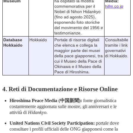
Museum
ha ospitato la mostra
Media:
commemorativa per il
hifm.co.jp
Nobel di Nihon Hidankyo
(fino ad agosto 2025),
esponendo foto storiche
del movimento del 1956 e
testimonianze.
Database
Hokkaido
Portale di risorse digitali
Consultabile
Hokkaido
che elenca e collega la
tramite i link
maggior parte dei musei
governativi
della pace giapponesi, tra
di Hokkaido.
cui il Museo della Pace di
Okinawa e il Museo della
Pace di Hiroshima.
4. Reti di Documentazione e Risorse Online
Hiroshima Peace Media (中国新聞):
fonte giornalistica
costantemente aggiornata sulle mostre, gli anniversari e le
attività di
Hidankyo
.
United Nations Civil Society Participation:
portale dove
consultare i profili ufficiali delle ONG giapponesi come la