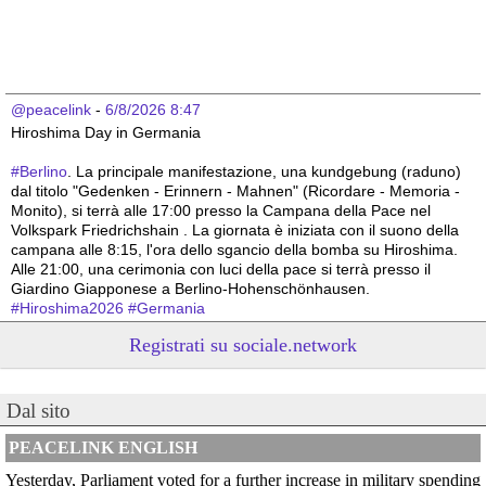
@peacelink
 - 
6/8/2026 8:47
Hiroshima Day in Germania 
#
Berlino
. La principale manifestazione, una kundgebung (raduno) 
dal titolo "Gedenken - Erinnern - Mahnen" (Ricordare - Memoria - 
Monito), si terrà alle 17:00 presso la Campana della Pace nel 
Volkspark Friedrichshain . La giornata è iniziata con il suono della 
campana alle 8:15, l'ora dello sgancio della bomba su Hiroshima. 
Alle 21:00, una cerimonia con luci della pace si terrà presso il 
Giardino Giapponese a Berlino-Hohenschönhausen.
#
Hiroshima2026
#
Germania
Registrati su sociale.network
@peacelink
 - 
6/8/2026 8:44
Hiroshima Day in Germania 
#
Hannover
: la città offre un programma particolarmente ricco e 
articolato. La commemorazione ufficiale è iniziata alle 8:00 con una 
Dal sito
cerimonia presso la Aegidienkirche , seguita da una meditazione 
sonora e da una funzione multireligiosa per la pace nel pomeriggio. 
PEACELINK ENGLISH
In serata, la città ospiterà proiezioni di documentari al Neues 
Yesterday, Parliament voted for a further increase in military spending
Rathaus e, alle 22:00, un suggestivo momento di ricordo con il 