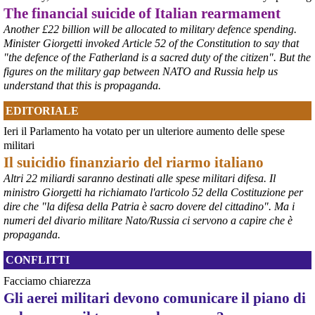
The financial suicide of Italian rearmament
lancio di lanterne di carta sullo stagno Maschteich.
#
Hiroshima2026
#
Germania
Another £22 billion will be allocated to military defence spending.
Minister Giorgetti invoked Article 52 of the Constitution to say that
@peacelink
 - 
6/8/2026 8:42
"the defence of the Fatherland is a sacred duty of the citizen". But the
In Germania le commemorazioni dell'81° anniversario di Hiroshima 
figures on the military gap between NATO and Russia help us
sono numerose e capillari, coinvolgendo grandi città e piccole 
understand that this is propaganda.
comunità. 
#
Hiroshima2026
#
Germania
EDITORIALE
@peacelink
 - 
6/8/2026 7:55
Ieri il Parlamento ha votato per un ulteriore aumento delle spese
lanazione.it/massa-carrara/cro
militari
La proposta di un osservatorio sui traffici di armi nel porto di Marina 
Il suicidio finanziario del riarmo italiano
di Carrara organizzato dall’Accademia della Pace e raccolta dalla 
sindaca Serena Arrighi.
Altri 22 miliardi saranno destinati alle spese militari difesa. Il
Linda Maggiori, nel ricostruire l’inchiesta che ha fatto per 
ministro Giorgetti ha richiamato l'articolo 52 della Costituzione per
AltrEconomia sull’attività di carico e scarico di armi in diversi porti 
dire che "la difesa della Patria è sacro dovere del cittadino". Ma i
tra cui quello di Marina di Carrara, ha sottolineato la resistenza da 
numeri del divario militare Nato/Russia ci servono a capire che è
parte delle istituzioni competenti a fornire le informazioni 
propaganda.
indispensabili.
#
armi
#
disarmo
#
pcknews
#
pace
CONFLITTI
Facciamo chiarezza
Gli aerei militari devono comunicare il piano di