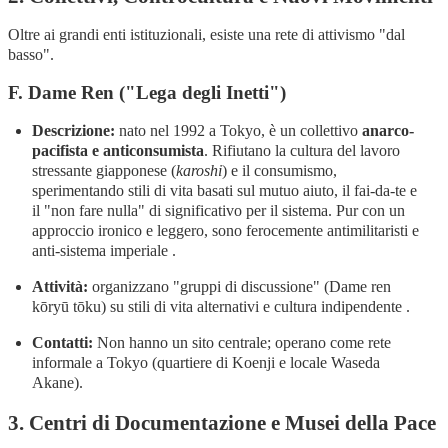
Oltre ai grandi enti istituzionali, esiste una rete di attivismo "dal
basso".
F. Dame Ren ("Lega degli Inetti")
Descrizione:
nato nel 1992 a Tokyo, è un collettivo
anarco-
pacifista e anticonsumista
. Rifiutano la cultura del lavoro
stressante giapponese (
karoshi
) e il consumismo,
sperimentando stili di vita basati sul mutuo aiuto, il fai-da-te e
il "non fare nulla" di significativo per il sistema. Pur con un
approccio ironico e leggero, sono ferocemente antimilitaristi e
anti-sistema imperiale .
Attività:
organizzano "gruppi di discussione" (Dame ren
kōryū tōku) su stili di vita alternativi e cultura indipendente .
Contatti:
Non hanno un sito centrale; operano come rete
informale a Tokyo (quartiere di Koenji e locale Waseda
Akane).
3. Centri di Documentazione e Musei della Pace