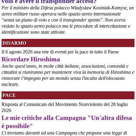
volo e avere il transponder acceso?
Per il ministro della Difesa polacco Władysław Kosiniak-Kamysz, un
aereo militare russo operava nello spazio aereo internazionale
"senza un piano di volo e con il transponder spento". Non aveva
violato lo spazio aereo polacco ma le procedure di intercettazione e
identificazione sono state attivate.
DISARMO
@peacelink
 - 
6/8/2026 7:50
Il 6 agosto 2026 una rete di eventi per la pace in tutto il Paese
retepacedisarmo.org/2026/missi
Il Parlamento è stato tenuto praticamente all’oscuro del 
Ricordare Hiroshima
dispiegamento di uomini e mezzi verso il regno saudita e in un 
Anche quest’anno, in molte città italiane, associazioni, comunità e
contesto di conflitto aperto nella regione.
cittadini si riuniranno per mantenere viva la memoria di Hiroshima e
#
disarmo
#
noguerra
#
pcknews
rinnovare l’impegno per un mondo senza l'incubo dell'olocausto
nucleare.
PACE
Risposta al Comunicato del Movimento Nonviolento del 28 luglio
2026
Le mie critiche alla Campagna "Un'altra difesa
è possibile"
Ci troviamo davanti ad una Campagna che propone una legge di