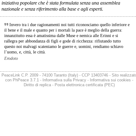
iniziativa popolare che è stata formulata senza una assemblea
nazionale e senza riferimento alla base e agli esperti.
@peacelink
 - 
6/8/2026 5:38
ilmanifesto.it/guerra-a-debito
Ieri il parlamento ha approvato le risoluzioni della maggioranza che 
Invero tra i due ragionamenti noi tutti riconosciamo quello inferiore e
impegnano il governo ad avviare le procedure per chiedere 
il bene e il male e quanto per i mortali la pace è meglio della guerra:
all’Unione europea di attivare la clausola di salvaguardia nazionale 
innanzitutto essa è amatissima dalle Muse e nemica alle Erinni e si
per lo scostamento di bilancio. Si tratta, in un triennio, dello 0,6% 
rallegra per abbondanza di figli e gode di ricchezza: rifiutando tutto
del Pil per investimenti in transizione energetica e dello 0,9% in 
questo noi malvagi scateniamo le guerre e, uomini, rendiamo schiavo
materia di spese militari. In totale si parla di circa 36 miliardi, 14 per 
l’uomo, e, città, le città.
l’energia e 22 per la difesa da qui al 2028. 
Erodoto
#
spesemilitari
PeaceLink C.P. 2009 - 74100 Taranto (Italy) - CCP 13403746 - Sito realizzat
con
PhPeace 3.7.1
-
Informativa sulla Privacy
-
Informativa sui cookies
-
Diritto di replica
-
Posta elettronica certificata (PEC)
@peacelink
 - 
5/8/2026 12:54