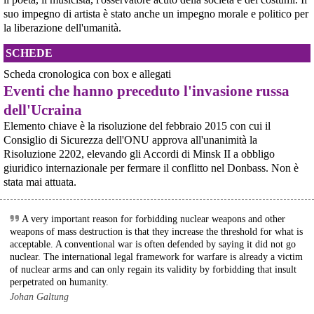
statunitensi nella base USAF di Aviano. L’attesa decisi
suo impegno di artista è stato anche un impegno morale e politico per
[News] Parte in Finlandia la manifestazione contro il riarmo europeo
la liberazione dell'umanità.
Helsinki, mobilitazione contro il riarmo europeo: “Welfare, not warfare”Anche
in Finlandia, oggi 14 giugno 2026, cittadini e organizzazioni pacifiste stanno
SCHEDE
scendendo in piazza contro il riarmo, in collegamento con le proteste in
tutta Europa (Madrid, Bruxelles e altre città)
Scheda cronologica con box e allegati
[News] Oggi in Spagna mobilitazione contro il riarmo, in questi minuti sta
Eventi che hanno preceduto l'invasione russa
per partire a Bruxelles la marcia pacifista europea di No Rearm Europe
Oggi in Spagna mobilitazione contro il riarmo e il militarismoSi è svolta
dell'Ucraina
oggi, 14 giugno 2026, a Madrid la manifestazione indetta dall'Assemblea
Elemento chiave è la risoluzione del febbraio 2015 con cui il
Internazionalista di Madrid con il titolo "Contro il riarmo e la guerra
imperialista". I partecipanti si sono radunati in Plaza de Atoc
Consiglio di Sicurezza dell'ONU approva all'unanimità la
@peacelink
 - 
8/8/2026 8:49
[news] La strage di Bologna, i suoi mandati e la cerniera con la NATO
Risoluzione 2202, elevando gli Accordi di Minsk II a obbligo
Non possiamo dimenticare l’8 agosto 1956, anniversario della 
A quarantasei anni dalla strage che il 2 agosto 1980 insanguinò la stazione
giuridico internazionale per fermare il conflitto nel Donbass. Non è
di Bologna, PeaceLink torna a ricordare le 85 vittime e gli oltre 200 feriti di
orrenda strage operaia di Marcinelle (Belgio) ; 262 morti sui 275 
stata mai attuata.
quel sabato mattina. Lo fa con un nuovo editoriale dal titolo "Strage di
operai presenti sul luogo di lavoro; 136 dei morti italiani; una strage 
Bologna: una scomoda verità", che ripercorre gli
analoga con 43 morti si era verificata a Roccastrada in Toscana il 4 
maggio 1954 in una miniera della Montecatini ; anche in quel caso 
A very important reason for forbidding nuclear weapons and other
molti erano “immigrati”, in questo caso dalle regioni italiane più 
weapons of mass destruction is that they increase the threshold for what is
povere.
acceptable. A conventional war is often defended by saying it did not go
Vito Totire, portavoce RETE NAZIONALE LAVORO SICURO
nuclear. The international legal framework for warfare is already a victim
#
migranti
#
lavoratori
#
Marcinelle
of nuclear arms and can only regain its validity by forbidding that insult
perpetrated on humanity.
Johan Galtung