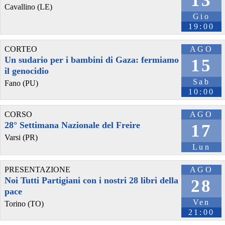
13
Cavallino (LE)
L'attacco nucleare avvenne a tre giorni di distanza da quello di 
Gio
Hiroshima, distrusse gran parte della città e causò la morte di 
decine di migliaia di civili.
19:00
Se stai organizzando un evento segnalalo cliccando su 
peacelink.it/segnala
CORTEO
AGO
#
Nagasaki
Un sudario per i bambini di Gaza: fermiamo
15
il genocidio
@peacelink
 - 
9/8/2026 10:50
Ricordare Nagasaki: 9 agosto 
Sab
Fano (PU)
peacelink.it/calendario/event.
10:00
#
Nagasaki
CORSO
AGO
28° Settimana Nazionale del Freire
17
Varsi (PR)
Lun
PRESENTAZIONE
AGO
Noi Tutti Partigiani con i nostri 28 libri della
28
pace
Ven
Torino (TO)
21:00
@peacelink
 - 
9/8/2026 10:48