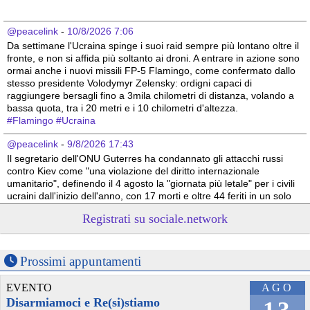
@peacelink
 - 
10/8/2026 7:06
Da settimane l'Ucraina spinge i suoi raid sempre più lontano oltre il 
fronte, e non si affida più soltanto ai droni. A entrare in azione sono 
ormai anche i nuovi missili FP-5 Flamingo, come confermato dallo 
stesso presidente Volodymyr Zelensky: ordigni capaci di 
raggiungere bersagli fino a 3mila chilometri di distanza, volando a 
bassa quota, tra i 20 metri e i 10 chilometri d'altezza. 
#
Flamingo
#
Ucraina
@peacelink
 - 
9/8/2026 17:43
Il segretario dell'ONU Guterres ha condannato gli attacchi russi 
contro Kiev come "una violazione del diritto internazionale 
umanitario", definendo il 4 agosto la "giornata più letale" per i civili 
ucraini dall'inizio dell'anno, con 17 morti e oltre 44 feriti in un solo 
attacco .
Registrati su sociale.network
Nei primi 6 mesi del 2026, l'ONU ha confermato quasi 1.400 civili 
ucraini uccisi e quasi 8.000 feriti a causa degli attacchi russi , un 
aumento del 37% rispetto allo stesso periodo del 2025 
#
Ucraina
#
ONU
#
civili
Prossimi appuntamenti
@peacelink
 - 
9/8/2026 10:51
EVENTO
AGO
Il 9 agosto 1945, gli Stati Uniti sganciarono una seconda bomba 
Disarmiamoci e Re(si)stiamo
atomica (chiamata "Fat Man") sulla città giapponese di Nagasaki. 