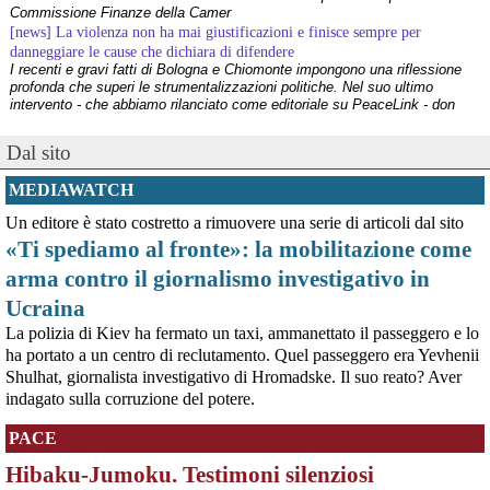
Commissione Finanze della Camer
[news] La violenza non ha mai giustificazioni e finisce sempre per
danneggiare le cause che dichiara di difendere
I recenti e gravi fatti di Bologna e Chiomonte impongono una riflessione
profonda che superi le strumentalizzazioni politiche. Nel suo ultimo
intervento - che abbiamo rilanciato come editoriale su PeaceLink - don
Tonio Dell'Olio affronta il tema con la consueta lucidità: la violenza non ha
[news] ILVA, ora la salute viene prima
Dal sito
PeaceLink: “Una vittoria storica dei cittadini, ora la salute viene prima”
L’associazione PeaceLink esprime il proprio pieno sostegno e la più sentita
MEDIAWATCH
gratitudine al gruppo di cittadini e all'associazione Genitori Tarantini che
hanno ottenuto una vittoria storica davan
Un editore è stato costretto a rimuovere una serie di articoli dal sito
[news] Victor Jara, catturato l’ultimo dei suoi aguzzini
«Ti spediamo al fronte»: la mobilitazione come
Víctor Jara, il cantautore dei poveri che sfidò la dittatura cilena con la sua
chitarra A cinquant'anni dal golpe che insanguinò il Cile, la storia di Víctor
arma contro il giornalismo investigativo in
Jara continua a risuonare come un inno alla dignità e alla resistenza. La
sua voce, spezzata dalle mani dei carn
Ucraina
[news] La "Breve storia del pacifismo italiano" è stata arricchita con undici
La polizia di Kiev ha fermato un taxi, ammanettato il passeggero e lo
schede introduttive storico-culturali dei vari periodi, dal primo Novecento a
ha portato a un centro di reclutamento. Quel passeggero era Yevhenii
oggi
Shulhat, giornalista investigativo di Hromadske. Il suo reato? Aver
Siamo felici di annunciarvi un aggiornamento per la nostra "Breve storia del
pacifismo italiano". Il percorso di ricerca e divulgazione si arricchisce oggi
indagato sulla corruzione del potere.
di un nuovo strumento: abbiamo integrato nel testo undici schede
introduttive, dedicate ciascuna a una specifica periodizzazione s
PACE
[news] Ucraina, minacce alla redazione di Babel che ha indagato sulle torture
nel Reggimento Skelya
Hibaku-Jumoku. Testimoni silenziosi
La giornalista Kateryna Lykhohliad, la direttrice Kateryna Kobernyk e l'intera