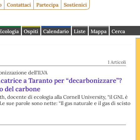
o
Contattaci
Partecipa
Sostienici
Ecologia
Ospiti
Calendario
Liste
Mappa
Cerca
1 Articoli
bonizzazione dell'ILVA
icatrice a Taranto per “decarbonizzare”?
o del carbone
 docente di ecologia alla Cornell University, “il GNL è
e sue parole sono nette: “Il gas naturale e il gas di scisto