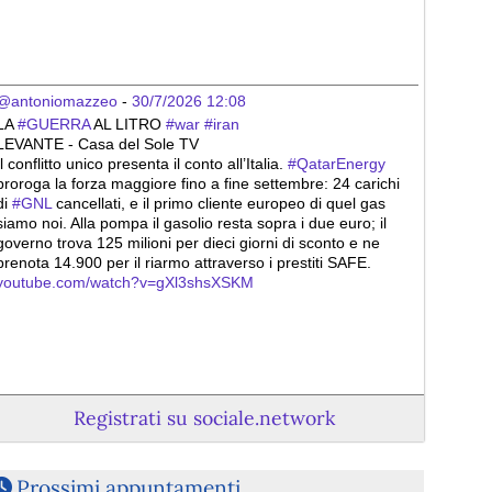
@antoniomazzeo
 - 
30/7/2026 12:08
LA 
#
GUERRA
 AL LITRO 
#
war
#
iran
LEVANTE - Casa del Sole TV
Il conflitto unico presenta il conto all’Italia. 
#
QatarEnergy
proroga la forza maggiore fino a fine settembre: 24 carichi 
di 
#
GNL
 cancellati, e il primo cliente europeo di quel gas 
siamo noi. Alla pompa il gasolio resta sopra i due euro; il 
governo trova 125 milioni per dieci giorni di sconto e ne 
prenota 14.900 per il riarmo attraverso i prestiti SAFE. 
youtube.com/watch?v=gXl3shsXSKM
Registrati su sociale.network
Prossimi appuntamenti