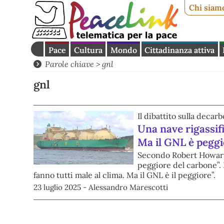
Chi siam
Pace
Cultura
Mondo
Cittadinanza attiva
Parole chiave > gnl
gnl
Il dibattito sulla decar
Una nave rigassif
Ma il GNL è peggi
Secondo Robert Howarth,
peggiore del carbone”. L
fanno tutti male al clima. Ma il GNL è il peggiore”.
23 luglio 2025 - Alessandro Marescotti