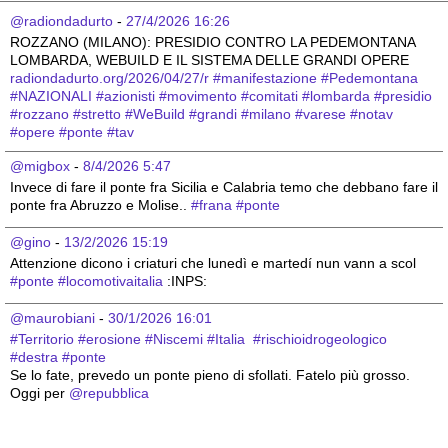
@radiondadurto
 - 
27/4/2026 16:26
ROZZANO (MILANO): PRESIDIO CONTRO LA PEDEMONTANA 
LOMBARDA, WEBUILD E IL SISTEMA DELLE GRANDI OPERE 
radiondadurto.org/2026/04/27/r
#
manifestazione
#
Pedemontana
#
NAZIONALI
#
azionisti
#
movimento
#
comitati
#
lombarda
#
presidio
#
rozzano
#
stretto
#
WeBuild
#
grandi
#
milano
#
varese
#
notav
#
opere
#
ponte
#
tav
@migbox
 - 
8/4/2026 5:47
Invece di fare il ponte fra Sicilia e Calabria temo che debbano fare il 
ponte fra Abruzzo e Molise.. 
#
frana
#
ponte
@gino
 - 
13/2/2026 15:19
Attenzione dicono i criaturi che lunedì e martedí nun vann a scol 
#
ponte
#
locomotivaitalia
 :INPS:
@maurobiani
 - 
30/1/2026 16:01
#
Territorio
#
erosione
#
Niscemi
#
Italia
#
rischioidrogeologico
#
destra
#
ponte
Se lo fate, prevedo un ponte pieno di sfollati. Fatelo più grosso.
Oggi per 
@
repubblica