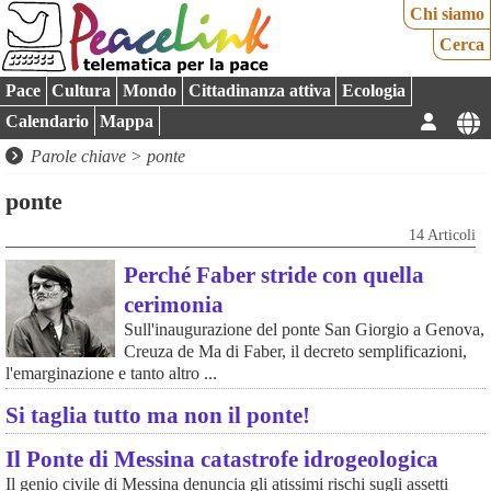
Chi siamo
Cerca
Pace
Cultura
Mondo
Cittadinanza attiva
Ecologia
Calendario
Mappa
Parole chiave > ponte
ponte
14 Articoli
Perché Faber stride con quella
cerimonia
Sull'inaugurazione del ponte San Giorgio a Genova,
Creuza de Ma di Faber, il decreto semplificazioni,
l'emarginazione e tanto altro ...
Si taglia tutto ma non il ponte!
Il Ponte di Messina catastrofe idrogeologica
Il genio civile di Messina denuncia gli atissimi rischi sugli assetti