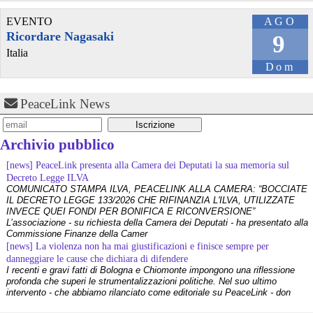
gliel'abbiamo fatta fare? Server italiani DOCG con solo hardware a 
km 0? Tra i link anche l'ultima patch di gioventù ribelle?
EVENTO
AGO
Ricordare Nagasaki
9
@CarafaRaffaele
 - 
30/10/2025 18:09
Italia
Il ponte sullo stretto del governo 🍈🍈= il mulino a vento della fattori 
degli animali.
Dom
Chi è Palla di Neve? 🤔
#
ponte
PeaceLink News
@
attualita
@mobilitydimarca
 - 
6/10/2025 14:22
chng.it/LJzDtQ9JF4
 Firmate questa petizione per chiedere 
Archivio pubblico
l'aggiunta di infrastruttura 
#
ciclabile
 per il nuovo 
#
ponte
 di Vidor 
[news] PeaceLink presenta alla Camera dei Deputati la sua memoria sul
#
treviso
Decreto Legge ILVA
COMUNICATO STAMPA ILVA, PEACELINK ALLA CAMERA: “BOCCIATE
@poveraccio
 - 
25/9/2025 11:43
IL DECRETO LEGGE 133/2026 CHE RIFINANZIA L'ILVA, UTILIZZATE
Signor Salvini, è vero, le fregate inviate a proteggere la Sumud 
INVECE QUEI FONDI PER BONIFICA E RICONVERSIONE”
Flotilla costeranno molti soldi agli italiani. E quanto costerà invece 
L’associazione - su richiesta della Camera dei Deputati - ha presentato alla
agli italiani quella fregatura a forma di ponte che solo il signor 
Commissione Finanze della Camer
Salvini (e forse anche la mafia) vuole?
[news] La violenza non ha mai giustificazioni e finisce sempre per
#
sumud
#
flotilla
#
sumudflotilla
#
salvini
#
ponte
#
pontedimessina
danneggiare le cause che dichiara di difendere
#
press
I recenti e gravi fatti di Bologna e Chiomonte impongono una riflessione
profonda che superi le strumentalizzazioni politiche. Nel suo ultimo
@legambiente
 - 
12/9/2025 8:34
intervento - che abbiamo rilanciato come editoriale su PeaceLink - don
Tonio Dell'Olio affronta il tema con la consueta lucidità: la violenza non ha
Ponte sullo Stretto di Messina: Greenpeace, Legambiente, Lipu e 