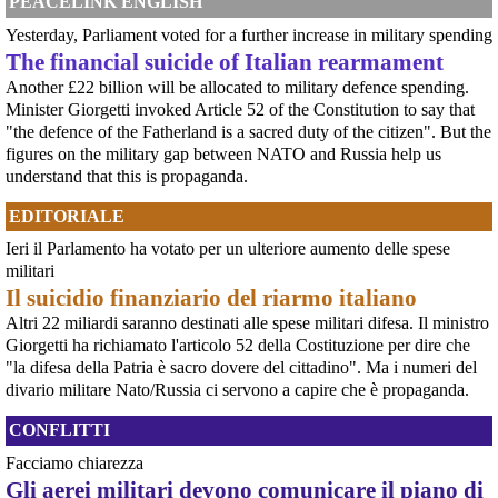
PEACELINK ENGLISH
delle Nazioni Unite pubblicato martedì mette a nudo la brutalità e l'entità
della violenza sessuale legata al confl
Yesterday, Parliament voted for a further increase in military spending
[News] Accordo di cooperazione militare fra l'Italia e gli Emirati Arabi
The financial suicide of Italian rearmament
Uniti. Ecco i nomi dei senatori che non hanno citato il genocidio del Sudan,
Another £22 billion will be allocated to military defence spending.
in cui sono coinvolti gli Emirati Arabi Uniti
Minister Giorgetti invoked Article 52 of the Constitution to say that
E' stato approvato - prima con il voto della Camera e poi con quello del
Senato - l'accordo di cooperazione militare fra l'Italia e gli Emirati Arabi
"the defence of the Fatherland is a sacred duty of the citizen". But the
Uniti, il cui coinvolgimento nel genocidio del Sudan è oggetto di indagine da
figures on the military gap between NATO and Russia help us
parte dell'ONU (vedere appendice).Ciò che emer
understand that this is propaganda.
[News] Caccia di sesta generazione GCAP, c'è una finestra di opportunità per
fermarlo
EDITORIALE
Ecco le scadenze e i punti deboli del programma militare GCAPA pochi
giorni da una scadenza cruciale per il programma GCAP (Global Combat Air
Ieri il Parlamento ha votato per un ulteriore aumento delle spese
Programme), il costosissimo caccia di sesta generazione promosso da
militari
Italia, Regno Unito e Giappone, si apre una finestra di opportunità per il
movimento
Il suicidio finanziario del riarmo italiano
[News] Armi nucleari ad Aviano, cosa ha deciso oggi il GIP
Altri 22 miliardi saranno destinati alle spese militari difesa. Il ministro
Il Giudice per le Indagini Preliminari del Tribunale di Pordenone ha deciso di
Giorgetti ha richiamato l'articolo 52 della Costituzione per dire che
riservarsi sulla richiesta di opposizione all’archiviazione presentata da un
gruppo di cittadini e associazioni riguardo alla presenza di armi nucleari
"la difesa della Patria è sacro dovere del cittadino". Ma i numeri del
statunitensi nella base USAF di Aviano. L’attesa decisi
divario militare Nato/Russia ci servono a capire che è propaganda.
[News] Parte in Finlandia la manifestazione contro il riarmo europeo
Helsinki, mobilitazione contro il riarmo europeo: “Welfare, not warfare”Anche
CONFLITTI
in Finlandia, oggi 14 giugno 2026, cittadini e organizzazioni pacifiste stanno
scendendo in piazza contro il riarmo, in collegamento con le proteste in
Facciamo chiarezza
tutta Europa (Madrid, Bruxelles e altre città)
Gli aerei militari devono comunicare il piano di
[News] Oggi in Spagna mobilitazione contro il riarmo, in questi minuti sta