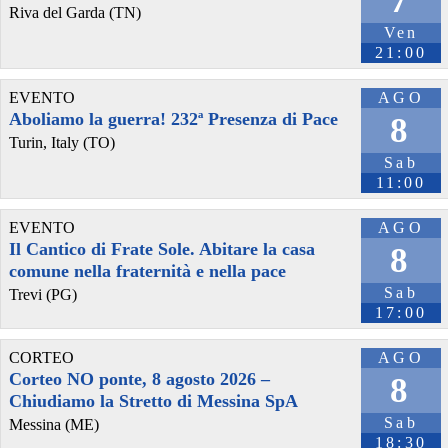
7
Riva del Garda (TN)
Ven
21:00
EVENTO
AGO
Aboliamo la guerra! 232ª Presenza di Pace
8
Turin, Italy (TO)
Sab
11:00
EVENTO
AGO
Il Cantico di Frate Sole. Abitare la casa
8
comune nella fraternità e nella pace
Sab
Trevi (PG)
17:00
CORTEO
AGO
Corteo NO ponte, 8 agosto 2026 –
8
Chiudiamo la Stretto di Messina SpA
Sab
Messina (ME)
18:30