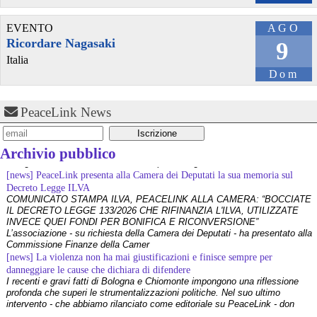
EVENTO
AGO
Ricordare Nagasaki
9
Italia
Dom
PeaceLink News
Archivio pubblico
[news] PeaceLink presenta alla Camera dei Deputati la sua memoria sul
Decreto Legge ILVA
COMUNICATO STAMPA ILVA, PEACELINK ALLA CAMERA: “BOCCIATE
IL DECRETO LEGGE 133/2026 CHE RIFINANZIA L'ILVA, UTILIZZATE
INVECE QUEI FONDI PER BONIFICA E RICONVERSIONE”
L’associazione - su richiesta della Camera dei Deputati - ha presentato alla
Commissione Finanze della Camer
[news] La violenza non ha mai giustificazioni e finisce sempre per
danneggiare le cause che dichiara di difendere
I recenti e gravi fatti di Bologna e Chiomonte impongono una riflessione
profonda che superi le strumentalizzazioni politiche. Nel suo ultimo
intervento - che abbiamo rilanciato come editoriale su PeaceLink - don
Tonio Dell'Olio affronta il tema con la consueta lucidità: la violenza non ha