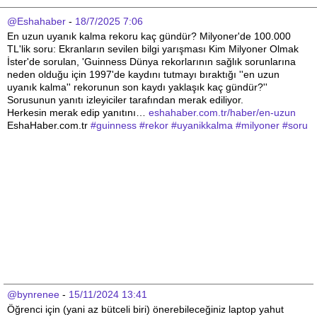
@Eshahaber
 - 
18/7/2025 7:06
En uzun uyanık kalma rekoru kaç gündür? Milyoner'de 100.000 
TL'lik soru: Ekranların sevilen bilgi yarışması Kim Milyoner Olmak 
İster'de sorulan, 'Guinness Dünya rekorlarının sağlık sorunlarına 
neden olduğu için 1997'de kaydını tutmayı bıraktığı ''en uzun 
uyanık kalma'' rekorunun son kaydı yaklaşık kaç gündür?'' 
Sorusunun yanıtı izleyiciler tarafından merak ediliyor.
Herkesin merak edip yanıtını… 
eshahaber.com.tr/haber/en-uzun
EshaHaber.com.tr 
#
guinness
#
rekor
#
uyanikkalma
#
milyoner
#
soru
@bynrenee
 - 
15/11/2024 13:41
Öğrenci için (yani az bütceli biri) önerebileceğiniz laptop yahut 