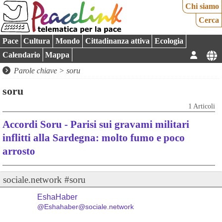
Chi siamo
Cerca
Pace
Cultura
Mondo
Cittadinanza attiva
Ecologia
Calendario
Mappa
Parole chiave > soru
soru
1 Articoli
Accordi Soru - Parisi sui gravami militari
inflitti alla Sardegna: molto fumo e poco
arrosto
sociale.network #soru
EshaHaber
@Eshahaber@sociale.network