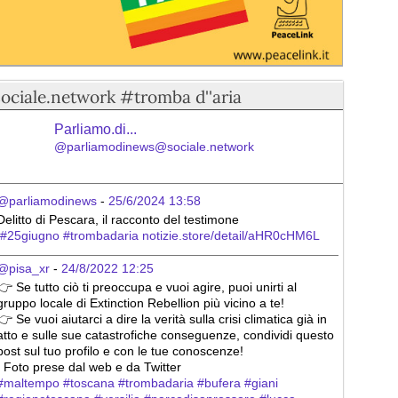
sociale.network #tromba d''aria
Parliamo.di...
@parliamodinews@sociale.network
@parliamodinews
 - 
25/6/2024 13:58
Delitto di Pescara, il racconto del testimone
#
25giugno
#
trombadaria
notizie.store/detail/aHR0cHM6L
@pisa_xr
 - 
24/8/2022 12:25
👉 Se tutto ciò ti preoccupa e vuoi agire, puoi unirti al 
gruppo locale di Extinction Rebellion più vicino a te!
👉 Se vuoi aiutarci a dire la verità sulla crisi climatica già in 
atto e sulle sue catastrofiche conseguenze, condividi questo 
post sul tuo profilo e con le tue conoscenze!
ℹ️ Foto prese dal web e da Twitter
#
maltempo
#
toscana
#
trombadaria
#
bufera
#
giani