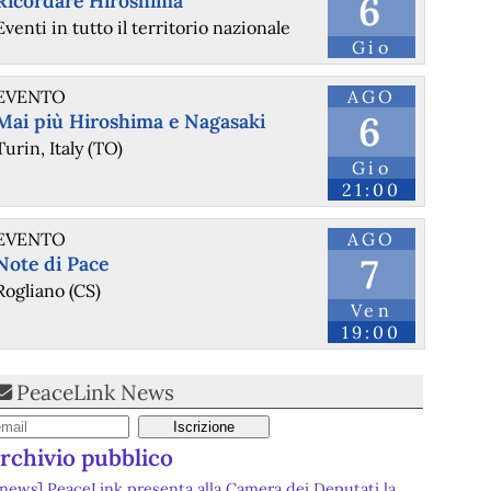
6
Ricordare Hiroshima
Eventi in tutto il territorio nazionale
Gio
EVENTO
AGO
6
Mai più Hiroshima e Nagasaki
Turin, Italy (TO)
Gio
21:00
EVENTO
AGO
7
Note di Pace
Rogliano (CS)
Ven
19:00
PeaceLink News
rchivio pubblico
[news] PeaceLink presenta alla Camera dei Deputati la