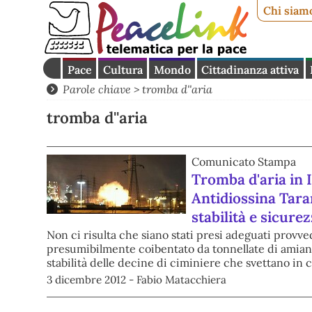
Chi siam
Pace
Cultura
Mondo
Cittadinanza attiva
Parole chiave > tromba d''aria
tromba d''aria
Comunicato Stampa
Tromba d'aria in 
Antidiossina Tara
stabilità e sicurez
Non ci risulta che siano stati presi adeguati provv
presumibilmente coibentato da tonnellate di amianto
stabilità delle decine di ciminiere che svettano in c
3 dicembre 2012 - Fabio Matacchiera