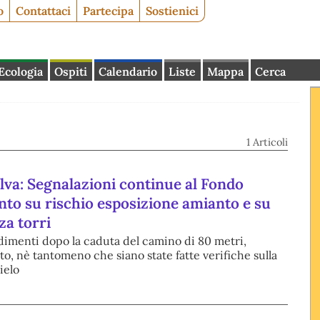
o
Contattaci
Partecipa
Sostienici
Ecologia
Ospiti
Calendario
Liste
Mappa
Cerca
1 Articoli
Ilva: Segnalazioni continue al Fondo
nto su rischio esposizione amianto e su
za torri
edimenti dopo la caduta del camino di 80 metri,
, nè tantomeno che siano state fatte verifiche sulla
ielo