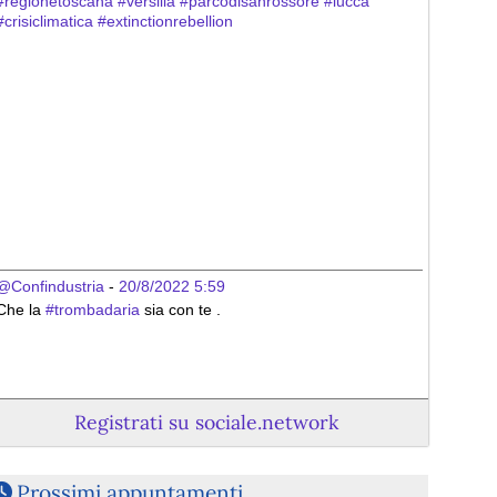
#
regionetoscana
#
versilia
#
parcodisanrossore
#
lucca
#
crisiclimatica
#
extinctionrebellion
@Confindustria
 - 
20/8/2022 5:59
Che la 
#
trombadaria
 sia con te .
Registrati su sociale.network
Prossimi appuntamenti