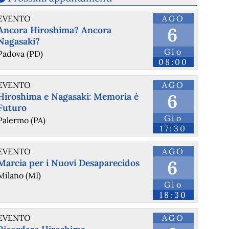
EVENTO
AGO
6
Ancora Hiroshima? Ancora
Nagasaki?
Gio
Padova (PD)
08:00
EVENTO
AGO
6
Hiroshima e Nagasaki: Memoria è
Futuro
Gio
Palermo (PA)
17:30
EVENTO
AGO
6
Marcia per i Nuovi Desaparecidos
Milano (MI)
Gio
18:30
EVENTO
AGO