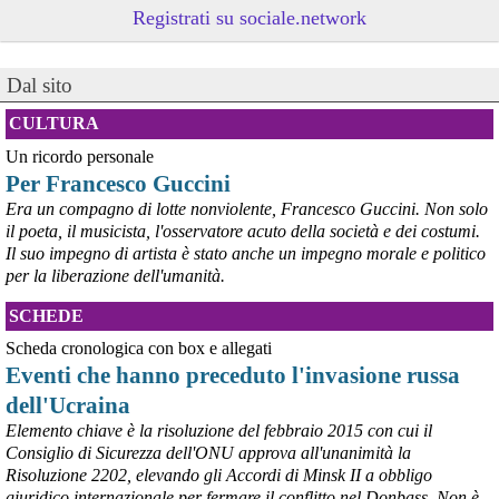
Registrati su sociale.network
Dal sito
CULTURA
Un ricordo personale
@peacelink
 - 
6/8/2026 21:53
Per Francesco Guccini
askanews.it/2026/08/05/ex-ilva
“Dal confronto con tutti gli attori e dai contributi raccolti il Governo 
Era un compagno di lotte nonviolente, Francesco Guccini. Non solo
elaborerà, come concordato a Palazzo Chigi, un piano straordinario 
il poeta, il musicista, l'osservatore acuto della società e dei costumi.
per Taranto”, avrebbe detto il ministro Urso.
Il suo impegno di artista è stato anche un impegno morale e politico
#
Taranto
#
ILVA
per la liberazione dell'umanità.
@peacelink
 - 
6/8/2026 21:50
SCHEDE
corriereditaranto.it/2026/08/0
Aprendo i lavori, il ministro Urso ha sottolineato come il Governo 
Scheda cronologica con box e allegati
debba necessariamente prendere atto della decisione della Corte 
Eventi che hanno preceduto l'invasione russa
d’Appello di Milano, ricordando che il provvedimento è già stato 
dell'Ucraina
inserito nella data room della procedura di vendita. “Alla luce del 
nuovo scenario – ha spiegato – Jindal ha presentato una proposta 
Elemento chiave è la risoluzione del febbraio 2015 con cui il
aggiornata sull’intero perimetro aziendale che tiene conto della 
Consiglio di Sicurezza dell'ONU approva all'unanimità la
chiusura dell’area a caldo e che i commissari stanno valutando”.
Risoluzione 2202, elevando gli Accordi di Minsk II a obbligo
#
ILVA
#
Taranto
giuridico internazionale per fermare il conflitto nel Donbass. Non è