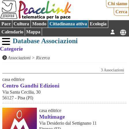
Chi siamo
Cerca
Pace
Cultura
Mondo
Cittadinanza attiva
Ecologia
Calendario
Mappa
Database Associazioni
Categorie
Associazioni
>
Ricerca
3 Associazioni
casa editrice
Centro Gandhi Edizioni
Via Santa Cecilia, 30
56127 - Pisa (PI)
casa editrice
Multimage
Via Desiderio dal Settignano 11
Firenze (FI)