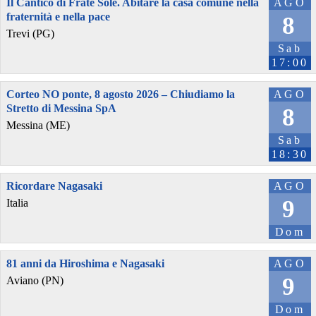
Il Cantico di Frate Sole. Abitare la casa comune nella
AGO
fraternità e nella pace
8
Trevi (PG)
Sab
17:00
Corteo NO ponte, 8 agosto 2026 – Chiudiamo la
AGO
Stretto di Messina SpA
8
Messina (ME)
Sab
18:30
Ricordare Nagasaki
AGO
9
Italia
Dom
81 anni da Hiroshima e Nagasaki
AGO
9
Aviano (PN)
Dom