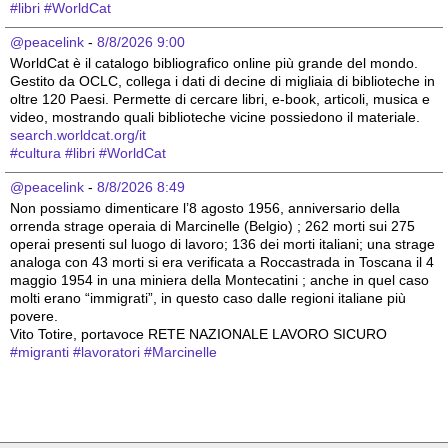
#
libri
#
WorldCat
@peacelink
 - 
8/8/2026 9:00
WorldCat è il catalogo bibliografico online più grande del mondo. 
Gestito da OCLC, collega i dati di decine di migliaia di biblioteche in 
oltre 120 Paesi. Permette di cercare libri, e-book, articoli, musica e 
video, mostrando quali biblioteche vicine possiedono il materiale.
search.worldcat.org/it
#
cultura
#
libri
#
WorldCat
@peacelink
 - 
8/8/2026 8:49
Non possiamo dimenticare l’8 agosto 1956, anniversario della 
orrenda strage operaia di Marcinelle (Belgio) ; 262 morti sui 275 
operai presenti sul luogo di lavoro; 136 dei morti italiani; una strage 
analoga con 43 morti si era verificata a Roccastrada in Toscana il 4 
maggio 1954 in una miniera della Montecatini ; anche in quel caso 
molti erano “immigrati”, in questo caso dalle regioni italiane più 
povere.
Vito Totire, portavoce RETE NAZIONALE LAVORO SICURO
#
migranti
#
lavoratori
#
Marcinelle