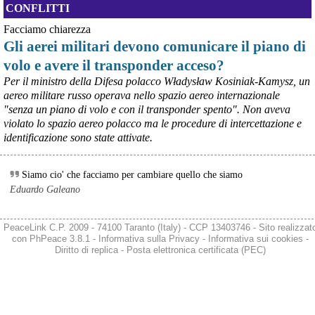
CONFLITTI
questa disponibilità.
#
ILVA
#
Taranto
Facciamo chiarezza
Gli aerei militari devono comunicare il piano di
volo e avere il transponder acceso?
Per il ministro della Difesa polacco Władysław Kosiniak-Kamysz, un
aereo militare russo operava nello spazio aereo internazionale
"senza un piano di volo e con il transponder spento". Non aveva
violato lo spazio aereo polacco ma le procedure di intercettazione e
identificazione sono state attivate.
Siamo cio' che facciamo per cambiare quello che siamo
Eduardo Galeano
@peacelink
 - 
6/8/2026 21:36
giornalerossoblu.it/ex-ilva-sc
Nel tavolo convocato al Ministero delle Imprese e del Made in Italy, 
PeaceLink C.P. 2009 - 74100 Taranto (Italy) - CCP 13403746 - Sito realizzat
il Governo ha annunciato l’intenzione di predisporre un 
con
PhPeace 3.8.1
-
Informativa sulla Privacy
-
Informativa sui cookies
-
provvedimento straordinario per attenuare le conseguenze 
Diritto di replica
-
Posta elettronica certificata (PEC)
economiche e sociali dello stop dell’area a caldo, invitando le 
rappresentanze del territorio a presentare proposte operative.
#
ILVA
#
Taranto