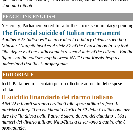
stata mai attuata.
PEACELINK ENGLISH
Yesterday, Parliament voted for a further increase in military spending
The financial suicide of Italian rearmament
Another £22 billion will be allocated to military defence spending.
Minister Giorgetti invoked Article 52 of the Constitution to say that
"the defence of the Fatherland is a sacred duty of the citizen". But the
figures on the military gap between NATO and Russia help us
understand that this is propaganda.
@peacelink
 - 
6/8/2026 21:45
EDITORIALE
borsaitaliana.it/borsa/notizie
Si sta ragionando su un piano B per Taranto dopo la chiusura 
Ieri il Parlamento ha votato per un ulteriore aumento delle spese
dell’area a caldo dell’ILVA?
militari
#
ILVA
#
Taranto
Il suicidio finanziario del riarmo italiano
@peacelink
 - 
6/8/2026 21:41
Altri 22 miliardi saranno destinati alle spese militari difesa. Il
cronachetarantine.it/index.php
ministro Giorgetti ha richiamato l'articolo 52 della Costituzione per
il Governo ha manifestato l’intenzione di predisporre un 
dire che "la difesa della Patria è sacro dovere del cittadino". Ma i
provvedimento straordinario per attenuare le conseguenze 
numeri del divario militare Nato/Russia ci servono a capire che è
economiche e sociali della prevista fermata dell’area a caldo e ha 
propaganda.
chiesto alle rappresentanze del territorio di formulare proposte 
concrete per definirne i contenuti. Casartigiani valuta positivamente 