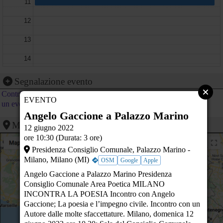
11
12
13
14
15
Segnalazione evento
Contribuisci al calendario di PeaceLink inviando la segnalazione di
16
EVENTO
un evento
Angelo Gaccione a Palazzo Marino
17
Mappa
12 giugno 2022
18
ore 10:30 (Durata: 3 ore)
Presidenza Consiglio Comunale, Palazzo Marino -
19
Milano, Milano (MI)
OSM
Google
Apple
20
Angelo Gaccione a Palazzo Marino Presidenza
Consiglio Comunale Area Poetica MILANO
21
INCONTRA LA POESIA Incontro con Angelo
Gaccione; La poesia e l’impegno civile. Incontro con un
22
Autore dalle molte sfaccettature. Milano, domenica 12