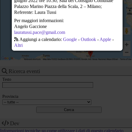
giugno 2022 ore 10.30; Sala del Consiglio Comunale
23
Palazzo Marino Piazza della Scala, 2 – Milano;
Referente: Laura Tussi
Per maggiori informazioni:
Angelo Gaccione
lauratussi.pace@gmail.com
Aggiungi a calendario:
Google
-
Outlook
-
Apple
-
Altri
Ricerca eventi
Testo
Provincia
Dev
Informazioni tecniche su come utilizzare i dati di questo calendario