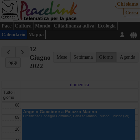
Chi siamo
Cerca
Pace
Cultura
Mondo
Cittadinanza attiva
Ecologia
Calendario
Mappa
12
Giugno
Mese
Settimana
Giorno
Agenda
oggi
2022
domenica
Tutto il
giorno
08
Angelo Gaccione a Palazzo Marino
Presidenza Consiglio Comunale, Palazzo Marino - Milano - Milano (MI)
09
10