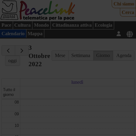
Chi siamo
Cerca
Pace
Cultura
Mondo
Cittadinanza attiva
Ecologia
Calendario
Mappa
3
Ottobre
Mese
Settimana
Giorno
Agenda
oggi
2022
lunedì
Tutto il
giorno
08
09
10