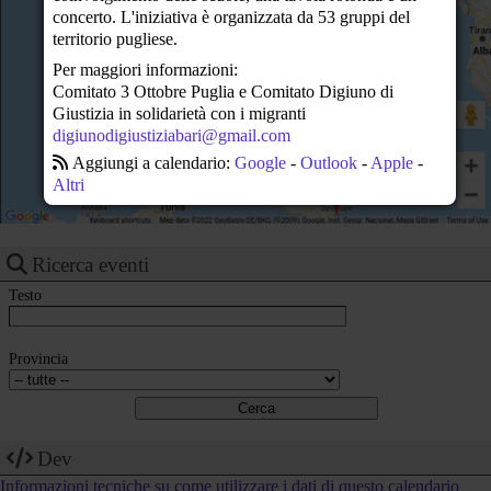
23
concerto. L'iniziativa è organizzata da 53 gruppi del
territorio pugliese.
Per maggiori informazioni:
Comitato 3 Ottobre Puglia e Comitato Digiuno di
Giustizia in solidarietà con i migranti
digiunodigiustiziabari@gmail.com
Aggiungi a calendario:
Google
-
Outlook
-
Apple
-
Altri
Ricerca eventi
Testo
Provincia
Dev
Informazioni tecniche su come utilizzare i dati di questo calendario