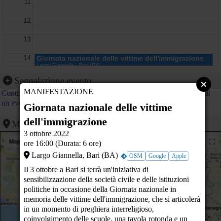
11
12
13
14
Giornata nazionale delle vittime dell'immigrazione
Largo Giannella - Bari (BA)
15
Segnalazione evento
MANIFESTAZIONE
Contribuisci al calendario di PeaceLink inviando la segnalazione di
16
un evento
Giornata nazionale delle vittime
17
dell'immigrazione
Mappa
18
3 ottobre 2022
ore 16:00 (Durata: 6 ore)
19
Largo Giannella, Bari (BA)
OSM
Google
Apple
Il 3 ottobre a Bari si terrà un'iniziativa di
20
sensibilizzazione della società civile e delle istituzioni
politiche in occasione della Giornata nazionale in
21
memoria delle vittime dell'immigrazione, che si articolerà
22
in un momento di preghiera interreligioso,
coinvolgimento delle scuole, una tavola rotonda e un