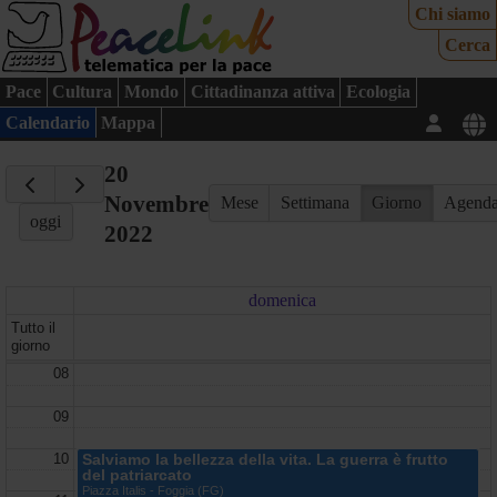
Chi siamo
Cerca
Pace
Cultura
Mondo
Cittadinanza attiva
Ecologia
Calendario
Mappa
20
Novembre
Mese
Settimana
Giorno
Agend
oggi
2022
domenica
Tutto il
giorno
08
09
10
Salviamo la bellezza della vita. La guerra è frutto
del patriarcato
Piazza Italis - Foggia (FG)