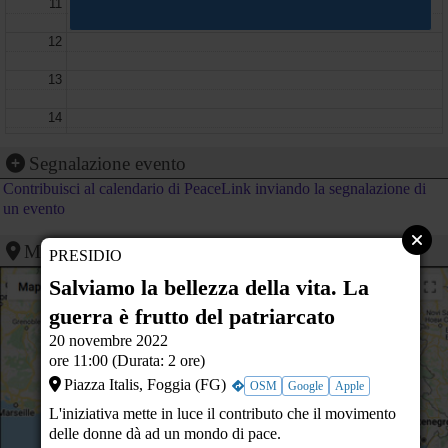
11
12
13
14
15
Segnalazione evento
Contribuisci al calendario di PeaceLink inviando la segnalazione di
16
un evento
17
Mappa
PRESIDIO
18
Salviamo la bellezza della vita. La
19
guerra è frutto del patriarcato
20 novembre 2022
20
ore 11:00 (Durata: 2 ore)
Piazza Italis, Foggia (FG)
21
OSM
Google
Apple
L'iniziativa mette in luce il contributo che il movimento
22
delle donne dà ad un mondo di pace.