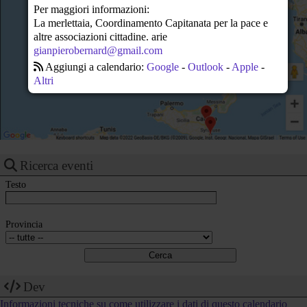
23
Per maggiori informazioni:
La merlettaia, Coordinamento Capitanata per la pace e
altre associazioni cittadine. arie
gianpierobernard@gmail.com
Aggiungi a calendario:
Google
-
Outlook
-
Apple
-
Altri
Ricerca eventi
Testo
Provincia
Dev
Informazioni tecniche su come utilizzare i dati di questo calendario